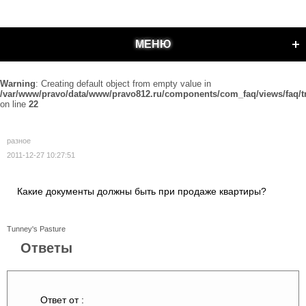
МЕНЮ
Warning
: Creating default object from empty value in
/var/www/pravo/data/www/pravo812.ru/components/com_faq/views/faq/t
on line
22
разное
2011-12-27 10:27:51
Какие документы должны быть при продаже квартиры?
Tunney's Pasture
Ответы
Ответ от :