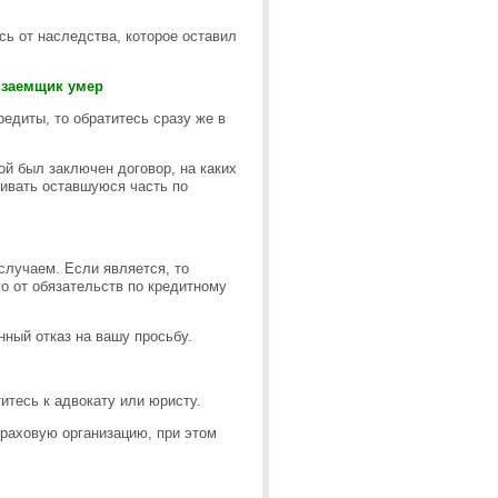
сь от наследства, которое оставил
о заемщик умер
редиты, то обратитесь сразу же в
ой был заключен договор, на каких
чивать оставшуюся часть по
случаем. Если является, то
о от обязательств по кредитному
нный отказ на вашу просьбу.
итесь к адвокату или юристу.
траховую организацию, при этом