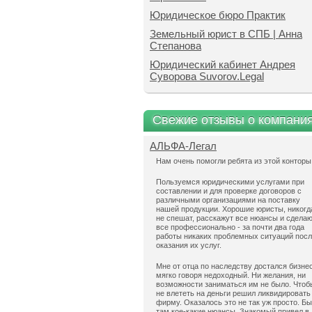
Юридическое бюро Практик
Земельный юрист в СПБ | Анна
Степанова
Юридический кабинет Андрея
Суворова Suvorov.Legal
Свежие отзывы о компани
АЛЬФА-Легал
Нам очень помогли ребята из этой конторы
Пользуемся юридическими услугами при
составлении и для проверке договоров с
различными организациями на поставку
нашей продукции. Хорошие юристы, никогд
не спешат, расскажут все нюансы и сдела
все профессионально - за почти два года
работы никаких проблемных ситуаций пос
оказания их услуг.
Мне от отца по наследству достался бизнес
мягко говоря недоходный. Ни желания, ни
возможности заниматься им не было. Чтоб
не влететь на деньги решил ликвидировать
фирму. Оказалось это не так уж просто. Б
там кое-какие нюансы. Знакомый привел в