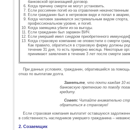
банковской организацией договор.
Когда причину смерти не могут установить.
Если россиянин погиб из-за отравления некачественным
Если гражданин был в нетрезвом виде и попал в аварию, 
Когда человек занимался экстремальным видом спорта,
профессиональном уровне, и погиб.
Когда заемщика убили из-за выгоды.
Если гражданин был заражен ВИЧ.
Если умерший имел синдром приобретенного иммунодеф
Когда страховую компанию не оповестили о смерти граж
Как правило, обратиться в страховую фирму должны род
течение 31 дня, то есть примерно месяца. Некоторые орг
принимают заявления в течение 3 лет после смерти зае
При данных условиях, гражданин, обратившийся за помощь
отказ по выплатам долга.
Заметьте
, что почти каждая 10 
банковскую претензию по поводу пога
кредиту.
Совет:
Читайте внимательно страх
обратиться в страховую!
Если страховая компания выплатит оставшуюся задолженно
в собственность наследников умершего гражданина – неважно
2. Созаемщик