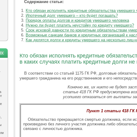
Содержание статьи:
Кто обязан исполнять кредитные обязательства умершего 
Ипотечный долг умершего – кто будет погашать?
Порядок оплаты долгов и кредитов умершего человека
Нужно ли будет платить неустойку по кредиту умершего?
Срок исковой давности по кредитным обязательствам уме
Возможные санкции банков и кредитных организаций к на
Как делятся долги и кредиты умершего на несколько лиц-
ях
Кто обязан исполнять кредитные обязательст
в каких случаях платить кредитные долги не
.
В соответствии со статьей 1175 ГК РФ, долговые обязател
умершего гражданина на его родственников и его непосредст
Конечно же, их никто не будет зас
статье 418 ГК РФ предусмотрена воз
а
ют
усопшего отказаться от выплаты за
ле
Пункт 1 статьи 418 ГК 
,
Обязательство прекращается смертью должника, если ис
произведено без личного участия должника либо обязатель
ы
связано с личностью должника.
ыли