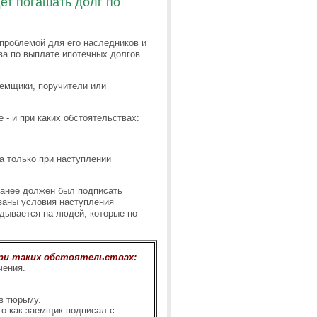
ет погашать долг по
проблемой для его наследников и
ва по выплате ипотечных долгов
емщики, поручители или
 - и при каких обстоятельствах:
а только при наступлении
ранее должен был подписать
заны условия наступления
дывается на людей, которые по
ри таких обстоятельствах:
чения.
в тюрьму.
го как заемщик подписал с