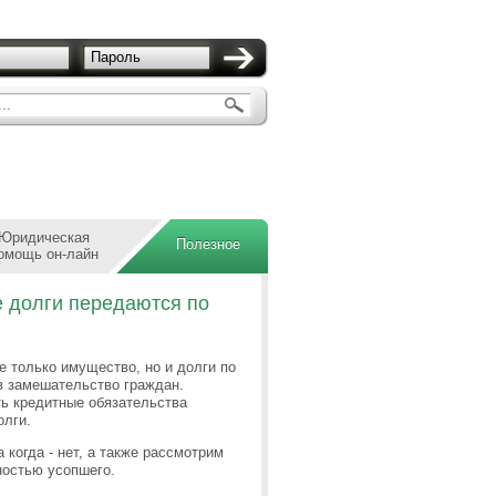
Пароль
..
Юридическая
Полезное
омощь он-лайн
е долги передаются по
е только имущество, но и долги по
в замешательство граждан.
ть кредитные обязательства
олги.
 когда - нет, а также рассмотрим
ностью усопшего.