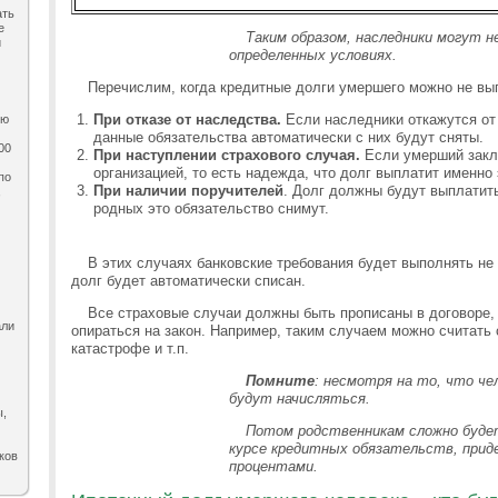
ать
е
Таким образом, наследники могут не
и
определенных условиях.
Перечислим, когда кредитные долги умершего можно не вы
При отказе от наследства.
Если наследники откажутся от
ию
данные обязательства автоматически с них будут сняты.
00
При наступлении страхового случая.
Если умерший закл
организацией, то есть надежда, что долг выплатит именно 
по
При наличии поручителей
. Долг должны будут выплатить
,
родных это обязательство снимут.
В этих случаях банковские требования будет выполнять не 
долг будет автоматически списан.
Все страховые случаи должны быть прописаны в договоре, а
али
опираться на закон. Например, таким случаем можно считать
катастрофе и т.п.
Помните
: несмотря на то, что че
будут начисляться.
ы,
Потом родственникам сложно будет
курсе кредитных обязательств, прид
ков
процентами.