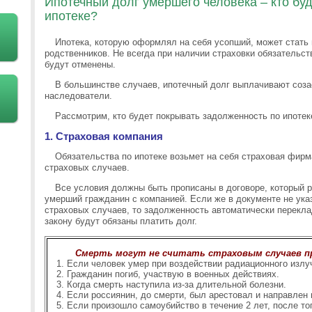
Ипотечный долг умершего человека – кто буд
ипотеке?
Ипотека, которую оформлял на себя усопший, может стать 
родственников. Не всегда при наличии страховки обязательст
будут отменены.
В большинстве случаев, ипотечный долг выплачивают соза
наследователи.
Рассмотрим, кто будет покрывать задолженность по ипотеке
1. Страховая компания
Обязательства по ипотеке возьмет на себя страховая фирм
страховых случаев.
Все условия должны быть прописаны в договоре, который 
умерший гражданин с компанией. Если же в документе не ука
страховых случаев, то задолженность автоматически перекла
закону будут обязаны платить долг.
Смерть могут не считать страховым случаев п
Если человек умер при воздействии радиационного излу
Гражданин погиб, участвую в военных действиях.
Когда смерть наступила из-за длительной болезни.
Если россиянин, до смерти, был арестовал и направлен 
Если произошло самоубийство в течение 2 лет, после то