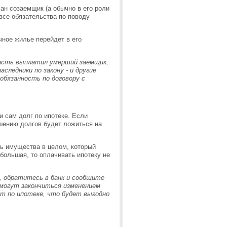
сан созаемщик (а обычно в его роли
все обязательства по поводу
чное жилье перейдет в его
часть выплатил умерший заемщик,
аследники по закону - и другие
бязанность по договору с
 сам долг по ипотеке. Если
ашению долгов будет ложиться на
ть имущества в целом, который
большая, то оплачивать ипотеку не
, обратитесь в банк и сообщите
 могут закончиться изменением
т по ипотеке, что будет выгодно