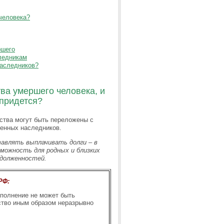
человека?
ршего
следникам
наследников?
ва умершего человека, и
 придется?
ьства могут быть переложены с
венных наследников.
тавлять выплачивать долги – в
можность для родных и близких
долженностей.
РФ:
полнение не может быть
ство иным образом неразрывно