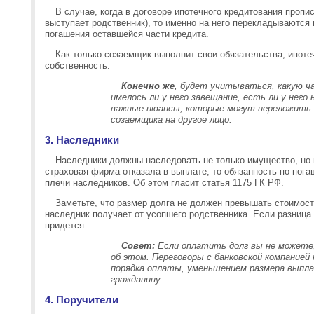
В случае, когда в договоре ипотечного кредитования пропи
выступает родственник), то именно на него перекладываются 
погашения оставшейся части кредита.
Как только созаемщик выполнит свои обязательства, ипоте
собственность.
Конечно же
, будет учитываться, какую 
имелось ли у него завещание, есть ли у него н
важные нюансы, которые могут переложить о
созаемщика на другое лицо.
3. Наследники
Наследники должны наследовать не только имущество, но и
страховая фирма отказала в выплате, то обязанность по пог
плечи наследников. Об этом гласит статья 1175 ГК РФ.
Заметьте, что размер долга не должен превышать стоимос
наследник получает от усопшего родственника. Если разница 
придется.
Совет:
Если оплатить долг вы не можете
об этом. Переговоры с банковской компанией
порядка оплаты, уменьшением размера выпла
гражданину.
4. Поручители