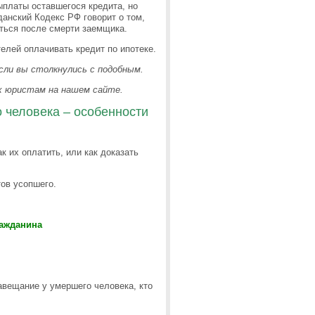
ыплаты оставшегося кредита, но
данский Кодекс РФ говорит о том,
аться после смерти заемщика.
телей оплачивать кредит по ипотеке.
сли вы столкнулись с подобным.
их юристам на нашем сайте.
 человека – особенности
к их оплатить, или как доказать
ов усопшего.
ражданина
авещание у умершего человека, кто