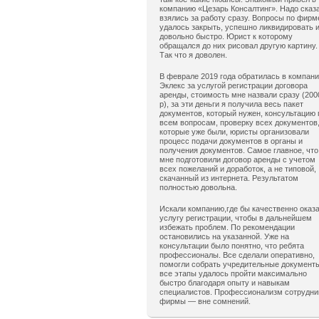
компанию «Цезарь Консалтинг». Надо сказ
взялись за работу сразу. Вопросы по фирм
удалось закрыть, успешно ликвидировать 
довольно быстро. Юрист к которому
обращался до них рисовал другую картину.
Так что я доволен.
В феврале 2019 года обратилась в компан
Эклекс за услугой регистрации договора
аренды, стоимость мне назвали сразу (200
р), за эти деньги я получила весь пакет
документов, который нужен, консультацию 
всем вопросам, проверку всех документов
которые уже были, юристы организовали
процесс подачи документов в органы и
получения документов. Самое главное, что
мне подготовили договор аренды с учетом
всех пожеланий и доработок, а не типовой,
скачанный из интернета. Результатом
полностью довольна.
Искали компанию,где бы качественно оказ
услугу регистрации, чтобы в дальнейшем
избежать проблем. По рекомендации
остановились на указанной. Уже на
консультации было понятно, что ребята
профессионалы. Все сделали оперативно,
помогли собрать учредительные документ
все этапы удалось пройти максимально
быстро благодаря опыту и навыкам
специалистов. Профессионализм сотрудни
фирмы — вне сомнений.