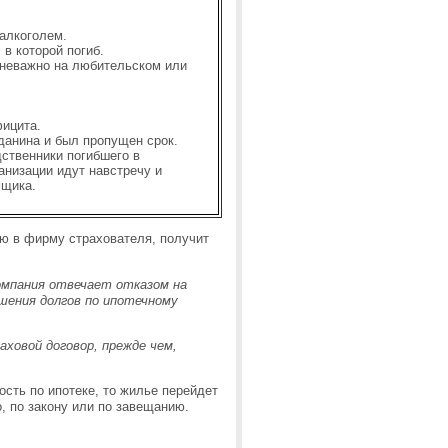
 алкоголем.
в которой погиб.
 неважно на любительском или
ицита.
данина и был пропущен срок.
ственники погибшего в
анизации идут навстречу и
мщика.
ю в фирму страхователя, получит
компания отвечает отказом на
шения долгов по ипотечному
овой договор, прежде чем,
сть по ипотеке, то жилье перейдет
, по закону или по завещанию.