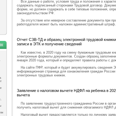
Все данные о работе, условия труда и положения о характе
содержать подписанный сторонами Трудовой договор. Докуме
форме, но должен содержать в себе типовые положения, оп
законодательством РФ.
За отсутствие или неверное составление документа при пр
работодателя может быть наложен административный штраф.
Отчет СЗВ-ТД и образец электронной трудовой книжки 
записи в ЭТК и получение сведений
ях
Как известно, в 2020 году на смену бумажным трудовым к
электронные форматы документов. Создан образец заполнени
.
января 2020 года, который и определяет правила работы с до
На сайте ПФР, который и будет аккумулировать сведения 
информационная страница для ознакомления граждан России 
электронных трудовых книжек.
а
ют
ле
Заявление о налоговом вычете НДФЛ на ребенка в 202
вычета
,
По заявлению трудоустроенного гражданина России в орган
ы
получить налоговый вычет для снижения облагаемого НДФЛ 
ыли
Налоговый вычет предоставляется только по личному заяв