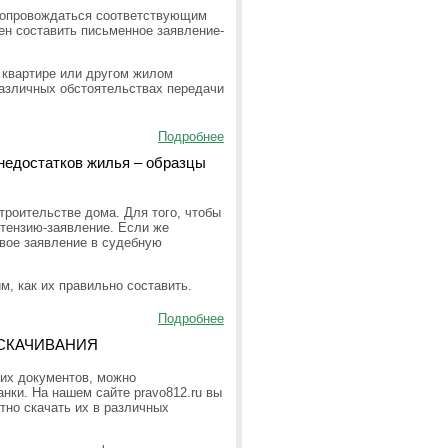
сопровождаться соответствующим
ен составить письменное заявление-
в квартире или другом жилом
азличных обстоятельствах передачи
Подробнее
 недостатков жилья – образцы
троительстве дома. Для того, чтобы
етензию-заявление. Если же
овое заявление в судебную
м, как их правильно составить.
Подробнее
 СКАЧИВАНИЯ
гих документов, можно
нки. На нашем сайте pravo812.ru вы
тно скачать их в различных