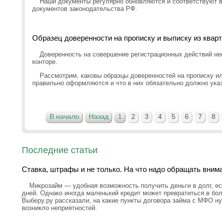
Наши документы регулярно обновляются и соответствуют
документов законодательства РФ.
Образец доверенности на прописку и выписку из квар
Доверенность на совершение регистрационных действий н
конторе.
Рассмотрим, каковы образцы доверенностей на прописку ил
правильно оформляются и что в них обязательно должно ука
В начало
Назад
1
2
3
4
5
6
7
8
Последние статьи
Ставка, штрафы и не только. На что надо обращать вним
Микрозайм — удобная возможность получить деньги в долг, ес
дней. Однако иногда маленький кредит может превратиться в бо
Выберу.ру рассказали, на какие пункты договора займа с МФО н
возникло неприятностей.