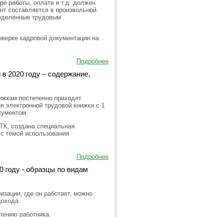
ре работы, оплате и т.д. должен
нт составляется в произвольной
ределенные трудовым
оверке кадровой документации на
Подробнее
в 2020 году – содержание,
нижкам постепенно приходят
я электронной трудовой книжки с 1
кументом.
ЭТК, создана специальная
с темой использования
Подробнее
0 году - образцы по видам
изации, где он работает, можно
дохода.
лению работника.