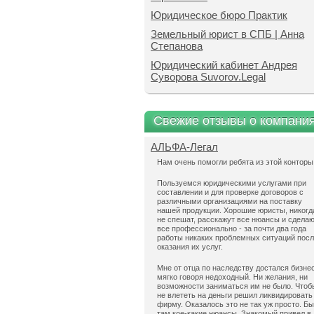
Юридическое бюро Практик
Земельный юрист в СПБ | Анна
Степанова
Юридический кабинет Андрея
Суворова Suvorov.Legal
Свежие отзывы о компани
АЛЬФА-Легал
Нам очень помогли ребята из этой конторы
Пользуемся юридическими услугами при
составлении и для проверке договоров с
различными организациями на поставку
нашей продукции. Хорошие юристы, никогд
не спешат, расскажут все нюансы и сдела
все профессионально - за почти два года
работы никаких проблемных ситуаций пос
оказания их услуг.
Мне от отца по наследству достался бизнес
мягко говоря недоходный. Ни желания, ни
возможности заниматься им не было. Чтоб
не влететь на деньги решил ликвидировать
фирму. Оказалось это не так уж просто. Б
там кое-какие нюансы. Знакомый привел в