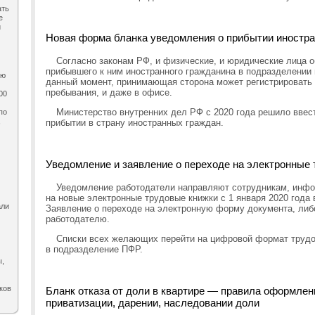
ать
е
и
Новая форма бланка уведомления о прибытии иностран
Согласно законам РФ, и физические, и юридические лица о
прибывшего к ним иностранного гражданина в подразделении
ию
данный момент, принимающая сторона может регистрировать 
пребывания, и даже в офисе.
00
Министерство внутренних дел РФ с 2020 года решило ввес
по
,
прибытии в страну иностранных граждан.
Уведомление и заявление о переходе на электронные 
Уведомление работодатели направляют сотрудникам, инфо
на новые электронные трудовые книжки с 1 января 2020 года
али
Заявление о переходе на электронную форму документа, либо
работодателю.
Списки всех желающих перейти на цифровой формат трудо
в подразделение ПФР.
ы,
ков
Бланк отказа от доли в квартире — правила оформлен
приватизации, дарении, наследовании доли