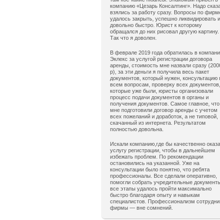
компанию «Цезарь Консалтинг». Надо сказ
взялись за работу сразу. Вопросы по фирм
удалось закрыть, успешно ликвидировать 
довольно быстро. Юрист к которому
обращался до них рисовал другую картину.
Так что я доволен.
В феврале 2019 года обратилась в компан
Эклекс за услугой регистрации договора
аренды, стоимость мне назвали сразу (200
р), за эти деньги я получила весь пакет
документов, который нужен, консультацию 
всем вопросам, проверку всех документов
которые уже были, юристы организовали
процесс подачи документов в органы и
получения документов. Самое главное, что
мне подготовили договор аренды с учетом
всех пожеланий и доработок, а не типовой,
скачанный из интернета. Результатом
полностью довольна.
Искали компанию,где бы качественно оказ
услугу регистрации, чтобы в дальнейшем
избежать проблем. По рекомендации
остановились на указанной. Уже на
консультации было понятно, что ребята
профессионалы. Все сделали оперативно,
помогли собрать учредительные документ
все этапы удалось пройти максимально
быстро благодаря опыту и навыкам
специалистов. Профессионализм сотрудни
фирмы — вне сомнений.