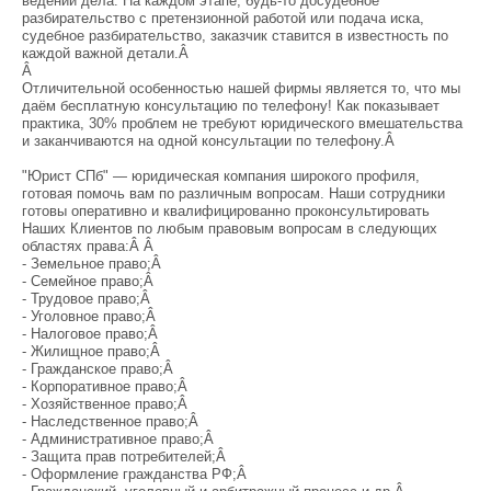
ведении дела. На каждом этапе, будь-то досудебное
разбирательство с претензионной работой или подача иска,
судебное разбирательство, заказчик ставится в известность по
каждой важной детали.Â
Â
Отличительной особенностью нашей фирмы является то, что мы
даём бесплатную консультацию по телефону! Как показывает
практика, 30% проблем не требуют юридического вмешательства
и заканчиваются на одной консультации по телефону.Â
"Юрист СПб" — юридическая компания широкого профиля,
готовая помочь вам по различным вопросам. Наши сотрудники
готовы оперативно и квалифицированно проконсультировать
Наших Клиентов по любым правовым вопросам в следующих
областях права:Â Â
- Земельное право;Â
- Семейное право;Â
- Трудовое право;Â
- Уголовное право;Â
- Налоговое право;Â
- Жилищное право;Â
- Гражданское право;Â
- Корпоративное право;Â
- Хозяйственное право;Â
- Наследственное право;Â
- Административное право;Â
- Защита прав потребителей;Â
- Оформление гражданства РФ;Â