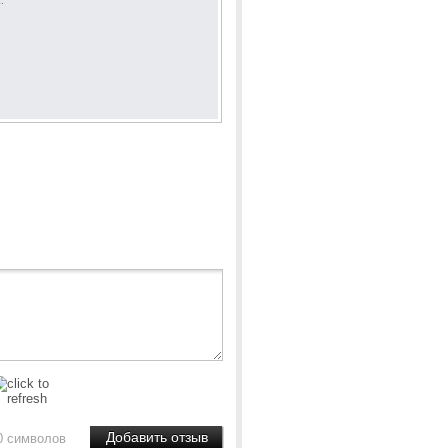
.
0 символов