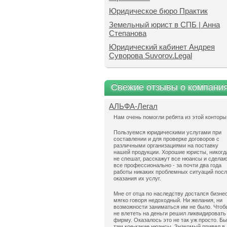
Юридическое бюро Практик
Земельный юрист в СПБ | Анна
Степанова
Юридический кабинет Андрея
Суворова Suvorov.Legal
Свежие отзывы о компани
АЛЬФА-Легал
Нам очень помогли ребята из этой конторы
Пользуемся юридическими услугами при
составлении и для проверке договоров с
различными организациями на поставку
нашей продукции. Хорошие юристы, никогд
не спешат, расскажут все нюансы и сдела
все профессионально - за почти два года
работы никаких проблемных ситуаций пос
оказания их услуг.
Мне от отца по наследству достался бизнес
мягко говоря недоходный. Ни желания, ни
возможности заниматься им не было. Чтоб
не влететь на деньги решил ликвидировать
фирму. Оказалось это не так уж просто. Б
там кое-какие нюансы. Знакомый привел в