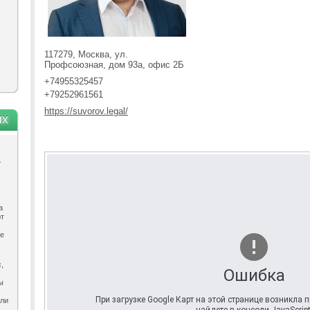
117279, Москва, ул.
Профсоюзная, дом 93а, офис 2Б
+74955325457
+79252961561
https://suvorov.legal/
ях
.
а
ют
ле
,
Ошибка
ы
При загрузке Google Карт на этой странице возникла
ыли