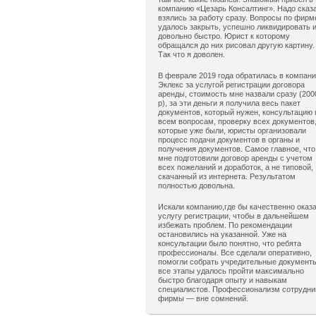
компанию «Цезарь Консалтинг». Надо сказ
взялись за работу сразу. Вопросы по фирм
удалось закрыть, успешно ликвидировать 
довольно быстро. Юрист к которому
обращался до них рисовал другую картину.
Так что я доволен.
В феврале 2019 года обратилась в компан
Эклекс за услугой регистрации договора
аренды, стоимость мне назвали сразу (200
р), за эти деньги я получила весь пакет
документов, который нужен, консультацию 
всем вопросам, проверку всех документов
которые уже были, юристы организовали
процесс подачи документов в органы и
получения документов. Самое главное, что
мне подготовили договор аренды с учетом
всех пожеланий и доработок, а не типовой,
скачанный из интернета. Результатом
полностью довольна.
Искали компанию,где бы качественно оказ
услугу регистрации, чтобы в дальнейшем
избежать проблем. По рекомендации
остановились на указанной. Уже на
консультации было понятно, что ребята
профессионалы. Все сделали оперативно,
помогли собрать учредительные документ
все этапы удалось пройти максимально
быстро благодаря опыту и навыкам
специалистов. Профессионализм сотрудни
фирмы — вне сомнений.