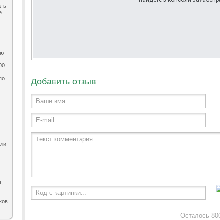
найдете в консоли JavaScript
ать
е
и
ию
00
по
Добавить отзыв
,
Ваше имя...
E-mail...
Текст комментария...
али
ы,
Код с картинки...
ков
Осталось 80