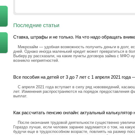
Последние статьи
Ставка, штрафы и не только. На что надо обращать вним
Микрозайм — удобная возможность получить деньги в долг, ес
дней. Однако иногда маленький кредит может превратиться в бо
Выберу.ру рассказали, на какие пункты договора займа с МФО н
возникло неприятностей.
Все пособия на детей от 3 до 7 лет с 1 апреля 2021 год
С апреля 2021 года вступает в силу ряд нововведений, касающ
лет. Изменения распространяются на порядок предоставления ф
выплат.
Как рассчитать пенсию онлайн: актуальный калькулятор н
После окончания трудовой деятельности существенно увелич
Гораздо лучше, если человек заранее задумается о том, на каку
будучи еще в трудоспособном возрасте, повлиять на размер посо