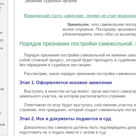
решению судебных органов.
ать
е
и
Юридический статус самостроя - почему не стоит возводи
Заметьте
, что самовольная пост
жилое строение. Постройку признают
ию
удовлетворять хоть один из вышепер
00
Порядок признания постройки самовольной, 
по
,
Порядок признания постройки самовольной не изменен зак
собой сложный процесс, который будет проходить в судебном 
без обращения в судебную инстанцию.
Рассмотрим, каков порядок признания постройки самоволь
Этап 1. Оформляется исковое заявление
али
Выступать в качестве истца может: орган местного самоуп
земельного участка, на котором располагается строение.
Ответчиком по иску будет выступать собственник участка з
строение, или гражданин, который создал самовольную постр
ы,
Этап 2. Иск и документы подаются в суд
ков
Доказательства самовола должны быть подтверждены док
подготовить их и подать вместе с иском в суд.