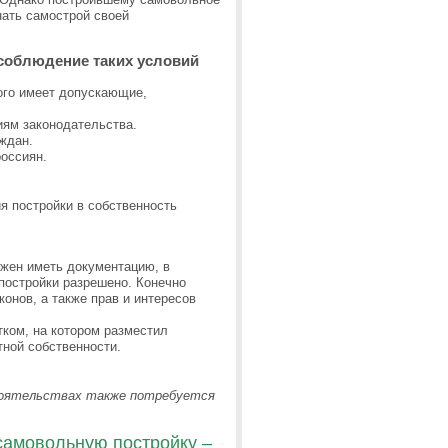
нать самострой своей
соблюдение таких условий
ого имеет допускающие,
иям законодательства.
ждан.
россиян.
ия постройки в собственность
жен иметь документацию, в
 постройки разрешено. Конечно
онов, а также прав и интересов
ком, на котором разместил
тной собственности.
стоятельствах также потребуется
самовольную постройку –