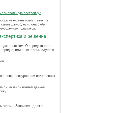
ть самовольную постройку?
ройка не может представлять
 самовольной, если она будет
ечисленных признаков.
экспертиза и решение
онодательством. Он представляет
порядке, или в некоторых случаях -
ной
равления, прокурор или собственник
емли, если он возвел данное
ойку.
ументами. Заявитель должен