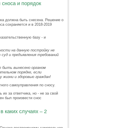
 сноса и порядок
йка должна быть снесена. Решение о
са сохраняется и в 2018-2019
азательственную базу - и
нности на данную постройку не
 суд и предъявления требований
 быть вынесено органом
тельном порядке, если
у жизни и здоровью граждан!
ного самоуправления по сносу.
их за ответчика, но - не за свой
ен был произвести снос
в каких случаях – 2
. Однако построившему самовольное