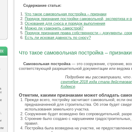
Содержание статьи:
Что такое самовольная постройка – признаки
Порядок признания постройки самовольной, экспертиза и 
Основания для сноса и порядок выполнения
Можно ли узаконить самострой?
Порядок признания права собственности – документы, срок
Есть ли исковая давность по сносу?
ях
Что такое самовольная постройка – признаки
Самовольная постройка
— это сооружение, строение, воз
.
соответствующей разрешительной документации или ведома в
Подробнее мы рассматривали, что 
сентября 2018 года стала действова
Кодексе
.
а
ют
Отметим, какими признаками может обладать само
Прежде всего, постройку засчитают самовольной, если он
ле
предназначенной для строительства. Об этом будет свиде
использования земельного участка.
,
Сооружение будет возведено без сопроводительной, разр
Строение было создано с нарушением градостроительных, 
ы
правил.
Постройка была возведена на участке, не предоставленном
ыли