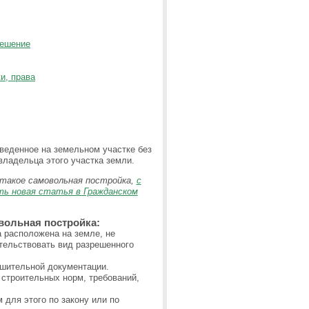
решение
и, права
веденное на земельном участке без
ладельца этого участка земли.
такое самовольная постройка,
с
ть новая статья в Гражданском
вольная постройка:
а расположена на земле, не
тельствовать вид разрешенного
ешительной документации.
строительных норм, требований,
 для этого по закону или по