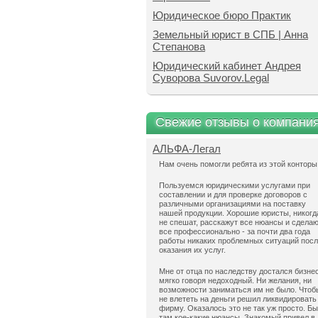
Юридическое бюро Практик
Земельный юрист в СПБ | Анна
Степанова
Юридический кабинет Андрея
Суворова Suvorov.Legal
Свежие отзывы о компани
АЛЬФА-Легал
Нам очень помогли ребята из этой конторы
Пользуемся юридическими услугами при
составлении и для проверке договоров с
различными организациями на поставку
нашей продукции. Хорошие юристы, никогд
не спешат, расскажут все нюансы и сдела
все профессионально - за почти два года
работы никаких проблемных ситуаций пос
оказания их услуг.
Мне от отца по наследству достался бизнес
мягко говоря недоходный. Ни желания, ни
возможности заниматься им не было. Чтоб
не влететь на деньги решил ликвидировать
фирму. Оказалось это не так уж просто. Б
там кое-какие нюансы. Знакомый привел в