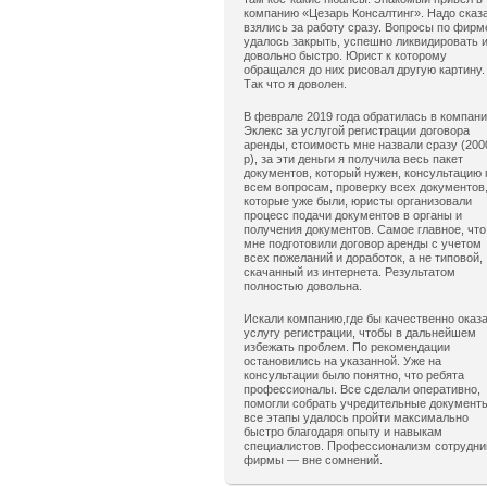
компанию «Цезарь Консалтинг». Надо сказ
взялись за работу сразу. Вопросы по фирм
удалось закрыть, успешно ликвидировать 
довольно быстро. Юрист к которому
обращался до них рисовал другую картину.
Так что я доволен.
В феврале 2019 года обратилась в компан
Эклекс за услугой регистрации договора
аренды, стоимость мне назвали сразу (200
р), за эти деньги я получила весь пакет
документов, который нужен, консультацию 
всем вопросам, проверку всех документов
которые уже были, юристы организовали
процесс подачи документов в органы и
получения документов. Самое главное, что
мне подготовили договор аренды с учетом
всех пожеланий и доработок, а не типовой,
скачанный из интернета. Результатом
полностью довольна.
Искали компанию,где бы качественно оказ
услугу регистрации, чтобы в дальнейшем
избежать проблем. По рекомендации
остановились на указанной. Уже на
консультации было понятно, что ребята
профессионалы. Все сделали оперативно,
помогли собрать учредительные документ
все этапы удалось пройти максимально
быстро благодаря опыту и навыкам
специалистов. Профессионализм сотрудни
фирмы — вне сомнений.