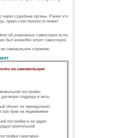
 через судебные органы. Ранее это
да, право собственности может
дело об узаконении самостроя есть
ого был возведен этот самострой.
 на самовольное строение.
акет
ности на самовольную
мовольной постройки
 договоры подряда и акты
ный объект не принадлежат
естра прав на недвижимое
ой постройки и ее адрес
 градостроительной
остройки санитарно-