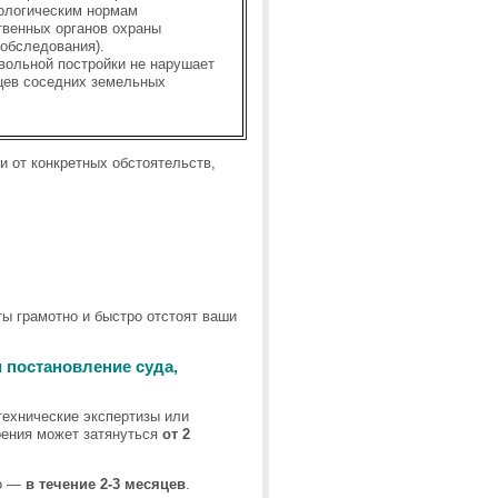
кологическим нормам
твенных органов охраны
обследования).
вольной постройки не нарушает
ьцев соседних земельных
 от конкретных обстоятельств,
ы грамотно и быстро отстоят ваши
 постановление суда,
технические экспертизы или
рения может затянуться
от 2
ро —
в течение 2-3 месяцев
.