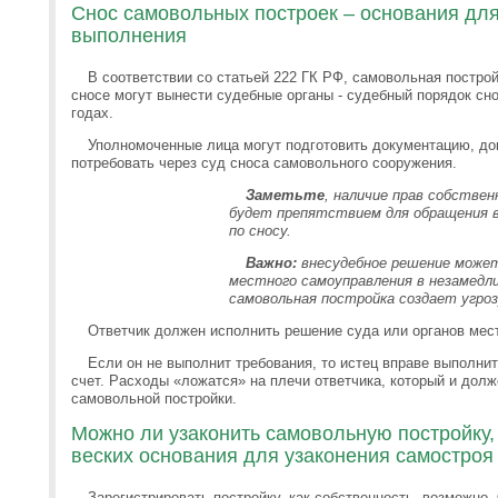
Снос самовольных построек – основания для
выполнения
В соответствии со статьей 222 ГК РФ, самовольная постро
сносе могут вынести судебные органы - судебный порядок сно
годах.
Уполномоченные лица могут подготовить документацию, док
потребовать через суд сноса самовольного сооружения.
Заметьте
, наличие прав собстве
будет препятствием для обращения в
по сносу.
Важно:
внесудебное решение может
местного самоуправления в незамедли
самовольная постройка создает угроз
Ответчик должен исполнить решение суда или органов мест
Если он не выполнит требования, то истец вправе выполнить 
счет. Расходы «ложатся» на плечи ответчика, который и долж
самовольной постройки.
Можно ли узаконить самовольную постройку, 
веских основания для узаконения самостроя
Зарегистрировать постройку, как собственность, возможно