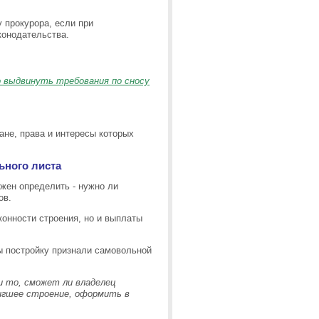
 прокурора, если при
конодательства.
о выдвинуть требования по сносу
ане, права и интересы которых
ьного листа
жен определить - нужно ли
ов.
конности строения, но и выплаты
ы постройку признали самовольной
 то, сможет ли владелец
вигшее строение, оформить в