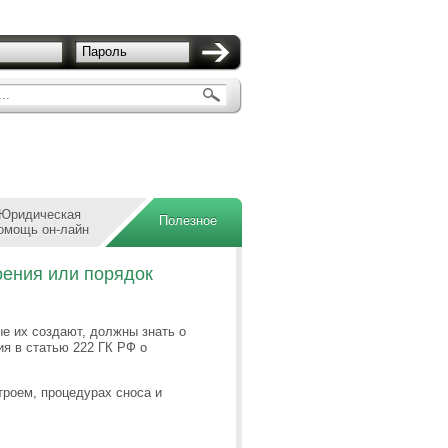
Пароль
..
Юридическая
Полезное
омощь он-лайн
оения или порядок
е их создают, должны знать о
ия в статью 222 ГК РФ о
троем, процедурах сноса и