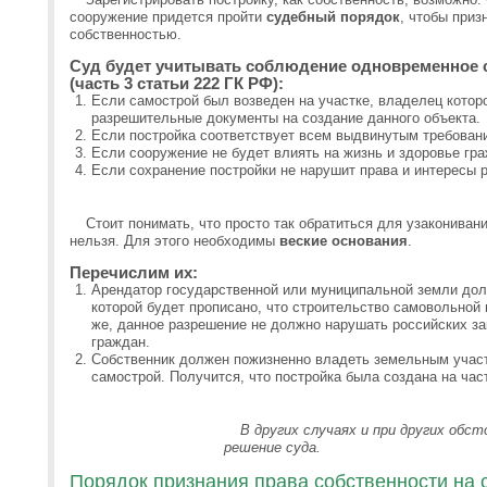
сооружение придется пройти
судебный порядок
, чтобы приз
собственностью.
Суд будет учитывать соблюдение одновременное 
(часть 3 статьи 222 ГК РФ):
Если самострой был возведен на участке, владелец котор
разрешительные документы на создание данного объекта.
Если постройка соответствует всем выдвинутым требован
Если сооружение не будет влиять на жизнь и здоровье гра
Если сохранение постройки не нарушит права и интересы 
Стоит понимать, что просто так обратиться для узакониван
нельзя. Для этого необходимы
веские основания
.
Перечислим их:
Арендатор государственной или муниципальной земли дол
которой будет прописано, что строительство самовольной
же, данное разрешение не должно нарушать российских зак
граждан.
Собственник должен пожизненно владеть земельным участ
самострой. Получится, что постройка была создана на час
В других случаях и при других об
решение суда.
Порядок признания права собственности на 