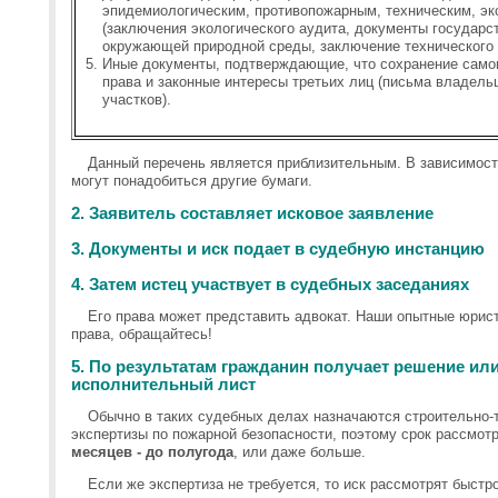
эпидемиологическим, противопожарным, техническим, э
(заключения экологического аудита, документы государс
окружающей природной среды, заключение технического 
Иные документы, подтверждающие, что сохранение само
права и законные интересы третьих лиц (письма владел
участков).
Данный перечень является приблизительным. В зависимости
могут понадобиться другие бумаги.
2. Заявитель составляет исковое заявление
3. Документы и иск подает в судебную инстанцию
4. Затем истец участвует в судебных заседаниях
Его права может представить адвокат. Наши опытные юрист
права, обращайтесь!
5. По результатам гражданин получает решение или
исполнительный лист
Обычно в таких судебных делах назначаются строительно-
экспертизы по пожарной безопасности, поэтому срок рассмот
месяцев - до полугода
, или даже больше.
Если же экспертиза не требуется, то иск рассмотрят быст