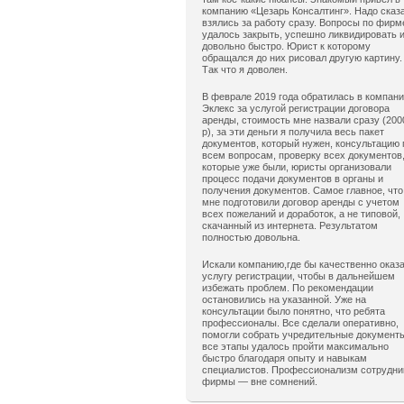
компанию «Цезарь Консалтинг». Надо сказ
взялись за работу сразу. Вопросы по фирм
удалось закрыть, успешно ликвидировать 
довольно быстро. Юрист к которому
обращался до них рисовал другую картину.
Так что я доволен.
В феврале 2019 года обратилась в компан
Эклекс за услугой регистрации договора
аренды, стоимость мне назвали сразу (200
р), за эти деньги я получила весь пакет
документов, который нужен, консультацию 
всем вопросам, проверку всех документов
которые уже были, юристы организовали
процесс подачи документов в органы и
получения документов. Самое главное, что
мне подготовили договор аренды с учетом
всех пожеланий и доработок, а не типовой,
скачанный из интернета. Результатом
полностью довольна.
Искали компанию,где бы качественно оказ
услугу регистрации, чтобы в дальнейшем
избежать проблем. По рекомендации
остановились на указанной. Уже на
консультации было понятно, что ребята
профессионалы. Все сделали оперативно,
помогли собрать учредительные документ
все этапы удалось пройти максимально
быстро благодаря опыту и навыкам
специалистов. Профессионализм сотрудни
фирмы — вне сомнений.