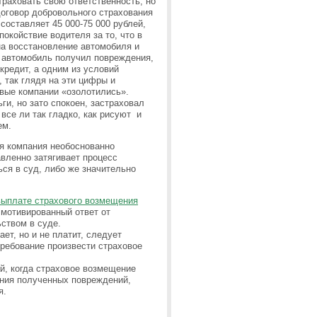
траховать свою ответственность, но
договор добровольного страхования
составляет 45 000-75 000 рублей,
окойствие водителя за то, что в
на восстановление автомобиля и
о автомобиль получил повреждения,
кредит, а одним из условий
 так глядя на эти цифры и
овые компании «озолотились».
и, но зато спокоен, застраховал
все ли так гладко, как рисуют и
ем.
ая компания необоснованно
вленно затягивает процесс
ся в суд, либо же значительно
выплате страхового возмещения
 мотивированный ответ от
ством в суде.
ет, но и не платит, следует
ребование произвести страховое
й, когда страховое возмещение
ния полученных повреждений,
я.