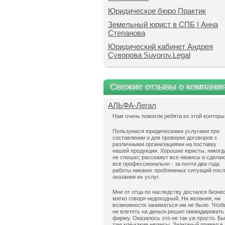
Юридическое бюро Практик
Земельный юрист в СПБ | Анна
Степанова
Юридический кабинет Андрея
Суворова Suvorov.Legal
Свежие отзывы о компани
АЛЬФА-Легал
Нам очень помогли ребята из этой конторы
Пользуемся юридическими услугами при
составлении и для проверке договоров с
различными организациями на поставку
нашей продукции. Хорошие юристы, никогд
не спешат, расскажут все нюансы и сдела
все профессионально - за почти два года
работы никаких проблемных ситуаций пос
оказания их услуг.
Мне от отца по наследству достался бизнес
мягко говоря недоходный. Ни желания, ни
возможности заниматься им не было. Чтоб
не влететь на деньги решил ликвидировать
фирму. Оказалось это не так уж просто. Б
там кое-какие нюансы. Знакомый привел в