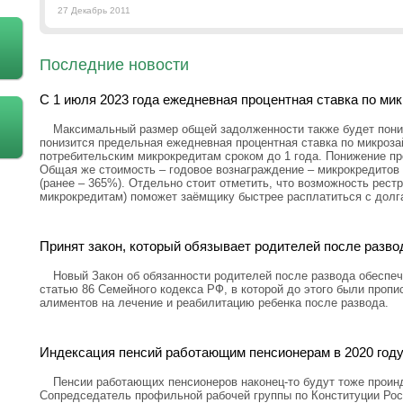
27 Декабрь 2011
Последние новости
С 1 июля 2023 года ежедневная процентная ставка по ми
Максимальный размер общей задолженности также будет пониж
понизится предельная ежедневная процентная ставка по микроз
потребительским микрокредитам сроком до 1 года. Понижение пр
Общая же стоимость – годовое вознаграждение – микрокредитов 
(ранее – 365%). Отдельно стоит отметить, что возможность рестр
микрокредитам) поможет заёмщику быстрее расплатиться с долг
Принят закон, который обязывает родителей после разво
Новый Закон об обязанности родителей после развода обеспеч
статью 86 Семейного кодекса РФ, в которой до этого были проп
алиментов на лечение и реабилитацию ребенка после развода.
Индексация пенсий работающим пенсионерам в 2020 году
Пенсии работающих пенсионеров наконец-то будут тоже проин
Сопредседатель профильной рабочей группы по Конституции Рос