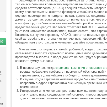
Законодатель обязал всех собственников автотранспорта с
так же все большее количество водителей заключают еще и 
средств автотранспорта (КАСКО) средняя стоимость которого 
этому способствует множество факторов и такой как личное сп
случае повреждения не придется искать денежные средства 
даже в том случае, если он окажется виновным в том, что ег
и тот фактор, что большинство автомобилей приобретаются в 
предоставления кредита является страховка КАСКО. Скажем,
учитывая количество автомобилей, можно сказать, что страх
Казалось бы, купил страховку КАСКО, заплатил немалые деньг
свой автомобиль и от угона и от полученных повреждений. Но 
ях
обещают нам это страховые компании, давайте проанализиру
Многие уже столкнулись с такой проблемой, когда страхов
отказывает в выплате страхового возмещения либо целенапра
.
производства выплаты, с надеждой что не все будут обращать
занижает сумму выплаты.
В первом случае, когда
страховая компания отказывает в 
всегда необходимо требовать письменный обоснованный и
а
ют
страховщика, в дальнейшем это будет служить доказатель
В случае, когда страховая компания вроде бы и не отказыва
ле
направить в адрес страховщика письменную претензию и т
возмещение.
Интересным и не менее распространенным является случа
,
значительно ниже среднерыночной стоимости восстановле
ы
здесь Вам очень поможет независимая оценочная компани
ыли