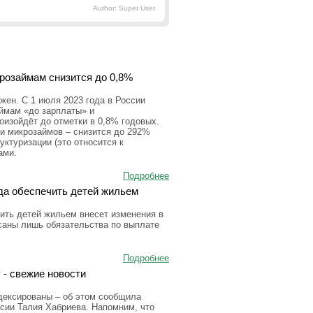
Author: Super User
крозаймам снизится до 0,8%
ен. С 1 июля 2023 года в России
аймам «до зарплаты» и
оизойдёт до отметки в 0,8% годовых.
и микрозаймов – снизится до 292%
уктуризации (это относится к
ами.
Подробнее
да обеспечить детей жильем
ить детей жильем внесет изменения в
исаны лишь обязательства по выплате
Подробнее
 - свежие новости
дексированы – об этом сообщила
сии Талия Хабриева. Напомним, что