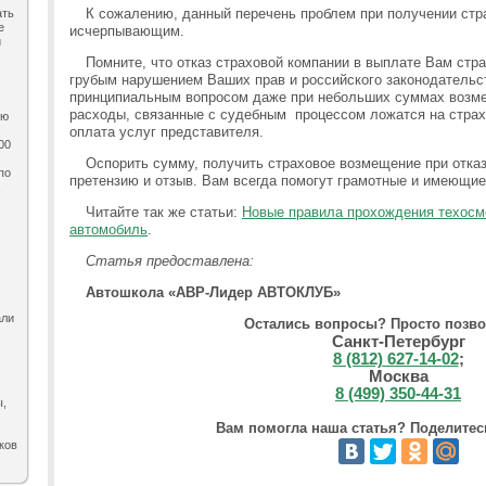
К сожалению, данный перечень проблем при получении стр
ать
е
исчерпывающим.
и
Помните, что отказ страховой компании в выплате Вам стр
грубым нарушением Ваших прав и российского законодательс
принципиальным вопросом даже при небольших суммах возме
расходы, связанные с судебным процессом ложатся на страх
ию
оплата услуг представителя.
00
Оспорить сумму, получить страховое возмещение при отказ
по
претензию и отзыв. Вам всегда помогут грамотные и имеющие
,
Читайте так же статьи:
Новые правила прохождения техосм
автомобиль
.
Статья предоставлена:
Автошкола «АВР-Лидер АВТОКЛУБ»
али
Остались вопросы? Просто позво
Санкт-Петербург
8 (812) 627-14-02
;
Москва
8 (499) 350-44-31
ы,
Вам помогла наша статья? Поделитесь
ков