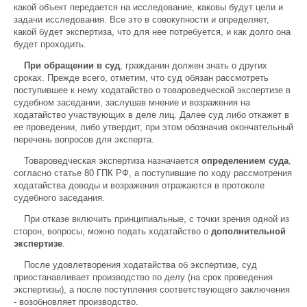
какой объект передается на исследование, каковы будут цели и
задачи исследования. Все это в совокупности и определяет,
какой будет экспертиза, что для нее потребуется, и как долго она
будет проходить.
При обращении в суд
, гражданин должен знать о других
сроках. Прежде всего, отметим, что суд обязан рассмотреть
поступившее к нему ходатайство о товароведческой экспертизе в
судебном заседании, заслушав мнение и возражения на
ходатайство участвующих в деле лиц. Далее суд либо откажет в
ее проведении, либо утвердит, при этом обозначив окончательный
перечень вопросов для эксперта.
Товароведческая экспертиза назначается
определением суда
,
согласно статье 80 ГПК РФ, а поступившие по ходу рассмотрения
ходатайства доводы и возражения отражаются в протоколе
судебного заседания.
При отказе включить принципиальные, с точки зрения одной из
сторон, вопросы, можно подать ходатайство о
дополнительной
экспертизе
.
После удовлетворения ходатайства об экспертизе, суд
приостанавливает производство по делу (на срок проведения
экспертизы), а после поступления соответствующего заключения
- возобновляет производство.