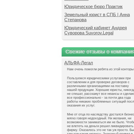
Юридическое бюро Практик
Земельный юрист в СПБ | Анна
Степанова
Юридический кабинет Андрея
Суворова Suvorov.Legal
Свежие отзывы о компани
АЛЬФА-Легал
Нам очень помогли ребята из этой конторы
Пользуемся юридическими услугами при
составлении и для проверке договоров с
различными организациями на поставку
нашей продукции. Хорошие юристы, никогд
не спешат, расскажут все нюансы и сдела
все профессионально - за почти два года
работы никаких проблемных ситуаций пос
оказания их услуг.
Мне от отца по наследству достался бизнес
мягко говоря недоходный. Ни желания, ни
возможности заниматься им не было. Чтоб
не влететь на деньги решил ликвидировать
фирму. Оказалось это не так уж просто. Б
там кое-какие нюансы. Знакомый привел в