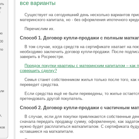
все варианты
ать
е
и
Существует на сегодняшний день несколько вариантов прио
материнского капитала, но - без оформления ипотечного креди
Перечислим их.
ию
Способ 1. Договор купли-продажи с полным матка
00
В том случае, когда средств на сертификате хватает на по
по
необходимо заключить договор купли-продажи. После подпис
,
заверить в Росреестре.
Порядок покупки квартиры с материнским капиталом – как 
совершить сделку?
Семья станет собственником жилья только после того, как
переведет средства.
али
Если средства ещё не были переведены, то жилье остается 
претендовать другой покупатель.
Способ 2. Договор купли-продажи с частичным ма
ы,
В случае, если для покупки привлекаются собственные де
сначала передать продавцу сумму, оформленную, как задаток 
нужно будет расплатиться маткапиталом. С сертификата буду
ков
оставшиеся на маткапитале.