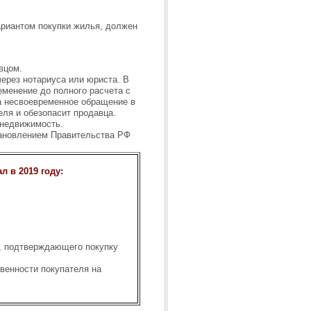
риантом покупки жилья, должен
вцом.
через нотариуса или юриста. В
еменение до полного расчета с
а несвоевременное обращение в
ля и обезопасит продавца.
 недвижимость.
ановлением Правительства РФ
 в 2019 году:
а, подтверждающего покупку
венности покупателя на