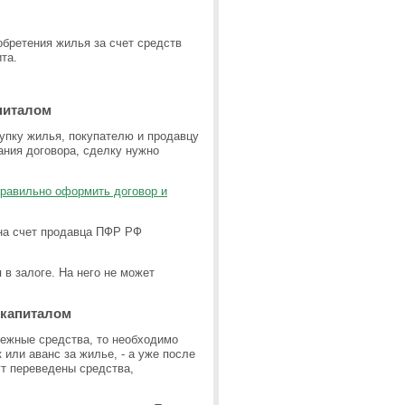
бретения жилья за счет средств
та.
питалом
купку жилья, покупателю и продавцу
ания договора, сделку нужно
правильно оформить договор и
 на счет продавца ПФР РФ
в залоге. На него не может
ткапиталом
нежные средства, то необходимо
или аванс за жилье, - а уже после
т переведены средства,