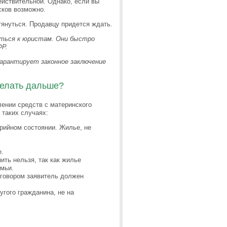
ействительной. Однако, если вы
исков возможно.
януться. Продавцу придется ждать.
ться к юристам. Они быстро
ФР.
гарантирует законное заключение
делать дальше?
ении средств с материнского
 таких случаях:
арийном состоянии. Жилье, не
е.
ить нельзя, так как жилье
емьи.
оговором заявитель должен
угого гражданина, не на