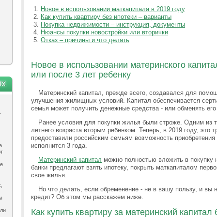
Новое в использовании маткапитала в 2019 году
Как купить квартиру без ипотеки – варианты
Покупка недвижимости – инструкция, документы
Нюансы покупки новостройки или вторички
Отказ – причины и что делать
Новое в использовании материнского капитал
или после 3 лет ребенку
ях
Материнский капитал, прежде всего, создавался для помо
улучшения жилищных условий. Капитал обеспечивается серти
семья может получить денежные средства - или обменять его
.
Ранее условия для покупки жилья были строже. Одним из 
летнего возраста вторым ребенком. Теперь, в 2019 году, это 
предоставили российским семьям возможность приобретения ж
исполнится 3 года.
а
ют
Материнский капитал
можно полностью вложить в покупку н
ле
банки предлагают взять ипотеку, покрыть маткапиталом перво
свое жилья.
,
Но что делать, если обременение - не в вашу пользу, и вы
кредит? Об этом мы расскажем ниже.
ы
ыли
Как купить квартиру за материнский капитал 