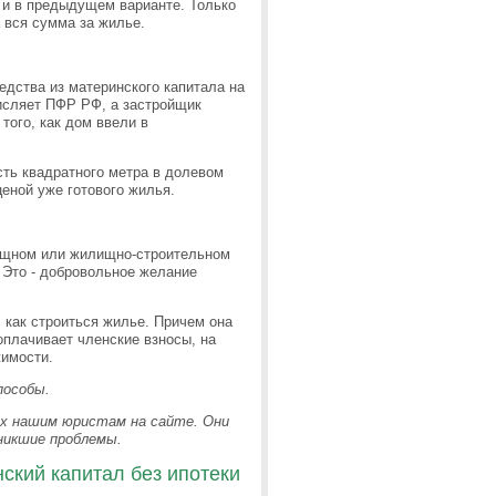
к и в предыдущем варианте. Только
а вся сумма за жилье.
едства из материнского капитала на
числяет ПФР РФ, а застройщик
того, как дом ввели в
сть квадратного метра в долевом
еной уже готового жилья.
ищном или жилищно-строительном
 Это - добровольное желание
 как строиться жилье. Причем она
оплачивает членские взносы, на
жимости.
пособы.
 их нашим юристам на сайте. Они
никшие проблемы.
ский капитал без ипотеки