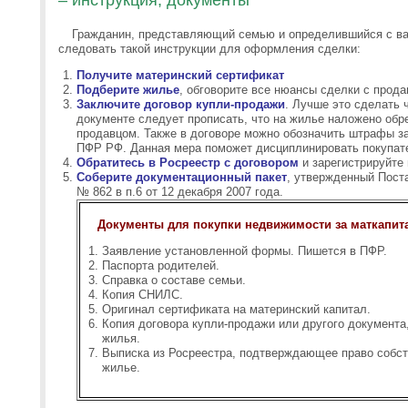
– инструкция, документы
Гражданин, представляющий семью и определившийся с ва
следовать такой инструкции для оформления сделки:
Получите материнский сертификат
Подберите жилье
, обговорите все нюансы сделки с прода
Заключите договор купли-продажи
. Лучше это сделать 
документе следует прописать, что на жилье наложено обр
продавцом. Также в договоре можно обозначить штрафы з
ПФР РФ. Данная мера поможет дисциплинировать покупате
Обратитесь в Росреестр с договором
и зарегистрируйте
Соберите документационный пакет
, утвержденный Пост
№ 862 в п.6 от 12 декабря 2007 года.
Документы для покупки недвижимости за маткапитал
Заявление установленной формы. Пишется в ПФР.
Паспорта родителей.
Справка о составе семьи.
Копия СНИЛС.
Оригинал сертификата на материнский капитал.
Копия договора купли-продажи или другого документ
жилья.
Выписка из Росреестра, подтверждающее право собст
жилье.