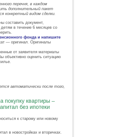
нного перечня, в каждом
вить дополнительный пакет
ся конкретный видом сделки.
ны составить документ,
детям в течение 6 месяцев со
верить.
Пенсионного фонда и напишите
икат — оригинал. Оригиналы
ченные от заявителя материалы
бы объективно оценить ситуацию
жилье.
мется автоматически после того,
а покупку квартиры –
капитал без ипотеки
носиться к старому или новому
тал в новостройках и вторичках.