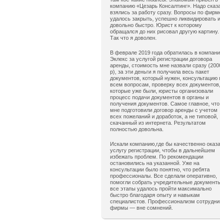
компанию «Цезарь Консалтинг». Надо сказ
взялись за работу сразу. Вопросы по фирм
удалось закрыть, успешно ликвидировать 
довольно быстро. Юрист к которому
обращался до них рисовал другую картину.
Так что я доволен.
В феврале 2019 года обратилась в компан
Эклекс за услугой регистрации договора
аренды, стоимость мне назвали сразу (200
р), за эти деньги я получила весь пакет
документов, который нужен, консультацию 
всем вопросам, проверку всех документов
которые уже были, юристы организовали
процесс подачи документов в органы и
получения документов. Самое главное, что
мне подготовили договор аренды с учетом
всех пожеланий и доработок, а не типовой,
скачанный из интернета. Результатом
полностью довольна.
Искали компанию,где бы качественно оказ
услугу регистрации, чтобы в дальнейшем
избежать проблем. По рекомендации
остановились на указанной. Уже на
консультации было понятно, что ребята
профессионалы. Все сделали оперативно,
помогли собрать учредительные документ
все этапы удалось пройти максимально
быстро благодаря опыту и навыкам
специалистов. Профессионализм сотрудни
фирмы — вне сомнений.