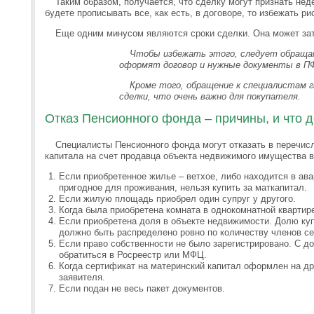
Таким образом, получается, что сделку могут признать нед
будете прописывать все, как есть, в договоре, то избежать р
Еще одним минусом являются сроки сделки. Она может зат
Чтобы избежать этого, следует обраща
оформят договор и нужные документы в П
Кроме того, обращение к специалистам 
сделки, что очень важно для покупателя.
Отказ Пенсионного фонда – причины, и что 
Специалисты Пенсионного фонда могут отказать в перечисл
капитала на счет продавца объекта недвижимого имущества в
Если приобретенное жилье – ветхое, либо находится в ав
пригодное для проживания, нельзя купить за маткапитал.
Если жилую площадь приобрел один супруг у другого.
Когда была приобретена комната в однокомнатной квартир
Если приобретена доля в объекте недвижимости. Долю куп
должно быть распределено ровно по количеству членов с
Если право собственности не было зарегистрировано. С д
обратиться в Росреестр или МФЦ.
Когда сертификат на материнский капитал оформлен на др
заявителя.
Если подан не весь пакет документов.