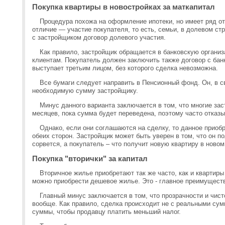
Покупка квартиры в новостройках за маткапитал
Процедура похожа на оформление ипотеки, но имеет ряд о
отличие — участие покупателя, то есть, семьи, в долевом с
с застройщиком договор долевого участия.
Как правило, застройщик обращается в банковскую органи
клиентам. Покупатель должен заключить также договор с бан
выступает третьим лицом, без которого сделка невозможна.
Все бумаги следует направить в Пенсионный фонд. Он, в с
необходимую сумму застройщику.
Минус данного варианта заключается в том, что многие зас
месяцев, пока сумма будет переведена, поэтому часто отказы
Однако, если они соглашаются на сделку, то данное приоб
обеих сторон. Застройщик может быть уверен в том, что он п
сорвется, а покупатель – что получит новую квартиру в ново
Покупка "вторички" за капитал
Вторичное жилье приобретают так же часто, как и квартиры
можно приобрести дешевое жилье. Это - главное преимущест
Главный минус заключается в том, что прозрачности и чист
вообще. Как правило, сделка происходит не с реальными су
суммы, чтобы продавцу платить меньший налог.