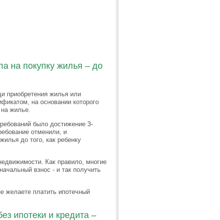
а на покупку жилья – до
щи приобретения жилья или
фикатом, на основании которого
 на жилье.
требований было достижение 3-
требование отменили, и
илья до того, как ребенку
едвижимости. Как правило, многие
начальный взнос - и так получить
 не желаете платить ипотечный
без ипотеки и кредита –