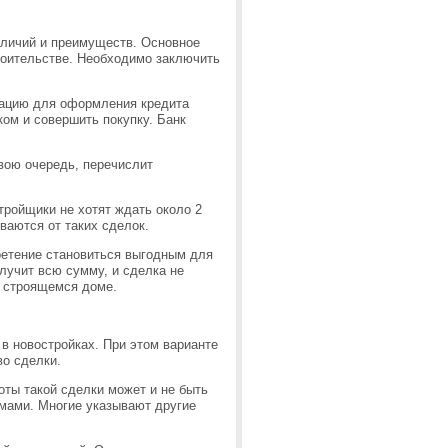
тличий и преимуществ. Основное
троительстве. Необходимо заключить
зацию для оформления кредита
ком и совершить покупку. Банк
вою очередь, перечислит
тройщики не хотят ждать около 2
ваются от таких сделок.
ретение становиться выгодным для
олучит всю сумму, и сделка не
м строящемся доме.
 в новостройках. При этом варианте
во сделки.
оты такой сделки может и не быть
ммами. Многие указывают другие