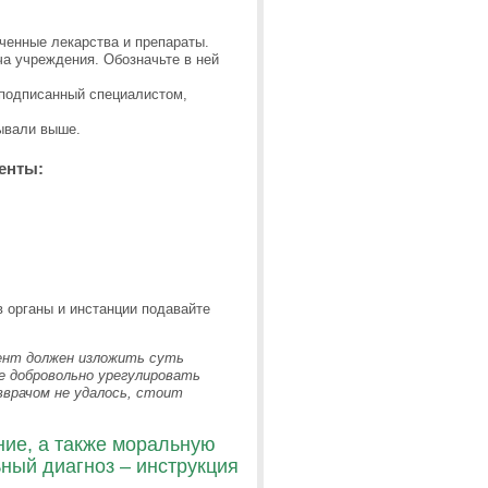
аченные лекарства и препараты.
а учреждения. Обозначьте в ней
 подписанный специалистом,
зывали выше.
енты:
в органы и инстанции подавайте
иент должен изложить суть
е добровольно урегулировать
вврачом не удалось, стоит
ение, а также моральную
ный диагноз – инструкция