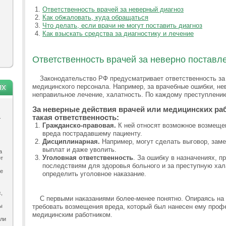
Ответственность врачей за неверный диагноз
Как обжаловать, куда обращаться
Что делать, если врачи не могут поставить диагноз
Как взыскать средства за диагностику и лечение
Ответственность врачей за неверно поставл
Законодательство РФ предусматривает ответственность за
ях
медицинского персонала. Например, за врачебные ошибки, не
неправильное лечение, халатность. По каждому преступлени
За неверные действия врачей или медицинских ра
такая ответственность:
.
Гражданско-правовая.
К ней относят возможное возмеще
вреда пострадавшему пациенту.
Дисциплинарная.
Например, могут сделать выговор, зам
выплат и даже уволить.
а
Уголовная ответственность
. За ошибку в назначениях, 
ют
последствиям для здоровья больного и за преступную хал
ле
определить уголовное наказание.
,
С первыми наказаниями более-менее понятно. Опираясь на
ы
требовать возмещения вреда, который был нанесен ему про
медицинским работником.
ыли