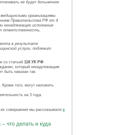
плачивать ее будет больничное
 медицинскими организациями
лением Правительства РФ от 4
или ненадлежащее исполнение
ет ответственность,
циента в результате
ицинской услуги, подлежит
и со статьей
118 УК РФ
ражданин, который ненадлежащим
 быть наказан так:
 Кроме того, могут наложить
еятельность на 3 года.
а их совершения мы рассказывали
в
– что делать и куда