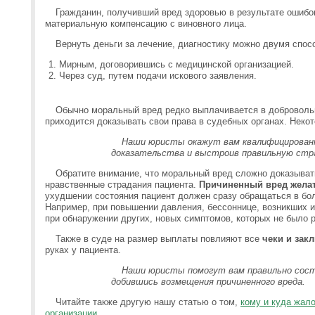
Гражданин, получивший вред здоровью в результате ошибо
материальную компенсацию с виновного лица.
Вернуть деньги за лечение, диагностику можно двумя спос
Мирным, договорившись с медицинской организацией.
Через суд, путем подачи искового заявления.
Обычно моральный вред редко выплачивается в доброволь
приходится доказывать свои права в судебных органах. Неко
Наши юристы окажут вам квалифицирован
доказательства и выстроив правильную ст
Обратите внимание, что моральный вред сложно доказыват
нравственные страдания пациента.
Причиненный вред жела
ухудшении состояния пациент должен сразу обращаться в бо
Например, при повышении давления, бессоннице, возникших и
при обнаружении других, новых симптомов, которых не было р
Также в суде на размер выплаты повлияют все
чеки и зак
руках у пациента.
Наши юристы помогут вам правильно сост
добившись возмещения причиненного вреда.
Читайте также другую нашу статью о том,
кому и куда жал
организации