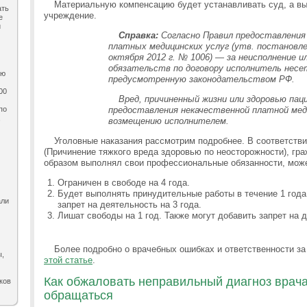
Материальную компенсацию будет устанавливать суд, а вы
ать
учреждение.
е
и
Справка:
Согласно Правил предоставления
платных медицинских услуг (утв. постанов
октября 2012 г. № 1006) — за неисполнение 
обязательств по договору исполнитель нес
ию
предусмотренную законодательством РФ.
00
Вред, причиненный жизни или здоровью па
по
предоставления некачественной платной мед
,
возмещению исполнителем.
Уголовные наказания рассмотрим подробнее. В соответстви
(Причинение тяжкого вреда здоровью по неосторожности), г
образом выполнял свои профессиональные обязанности, может
Ограничен в свободе на 4 года.
Будет выполнять принудительные работы в течение 1 года.
али
запрет на деятельность на 3 года.
Лишат свободы на 1 год. Также могут добавить запрет на д
Более подробно о врачебных ошибках и ответственности з
ы,
этой статье
.
Как обжаловать неправильный диагноз врача 
ков
обращаться