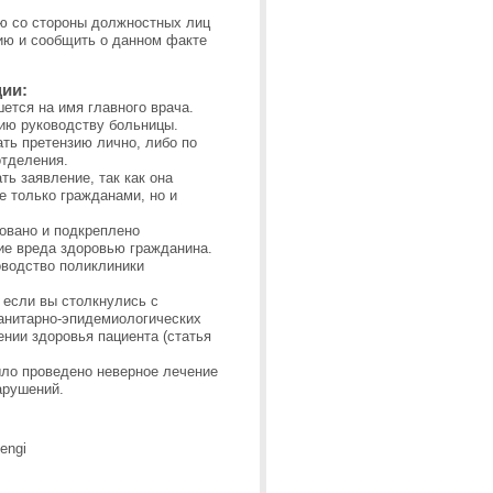
ью со стороны должностных лиц
ию и сообщить о данном факте
ции:
ется на имя главного врача.
цию руководству больницы.
ть претензию лично, либо по
 отделения.
ь заявление, так как она
е только гражданами, но и
овано и подкреплено
ие вреда здоровью гражданина.
оводство поликлиники
 если вы столкнулись с
санитарно-эпидемиологических
ении здоровья пациента (статья
ыло проведено неверное лечение
арушений.