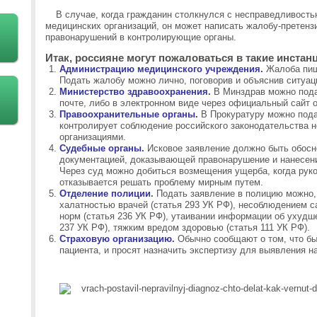
В случае, когда гражданин столкнулся с несправедливост
медицинских организаций, он может написать жалобу-претенз
правонарушений в контролирующие органы.
Итак, россияне могут пожаловаться в такие инстан
Администрацию медицинского учреждения.
Жалоба пиш
Подать жалобу можно лично, поговорив и объяснив ситуа
Министерство здравоохранения.
В Минздрав можно пода
почте, либо в электронном виде через официальный сайт
Правоохранительные органы.
В Прокуратуру можно подат
контролирует соблюдение российского законодательства н
организациями.
Судебные органы.
Исковое заявление должно быть обосн
документацией, доказывающей правонарушение и нанесен
Через суд можно добиться возмещения ущерба, когда рук
отказывается решать проблему мирным путем.
Отделение полиции
.
Подать заявление в полицию можно,
халатностью врачей (статья 293 УК РФ), несоблюдением 
норм (статья 236 УК РФ), утаивании информации об ухудш
237 УК РФ), тяжким вредом здоровью (статья 111 УК РФ).
Страховую организацию.
Обычно сообщают о том, что б
пациента, и просят назначить экспертизу для выявления н