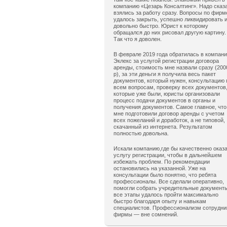
компанию «Цезарь Консалтинг». Надо сказ
взялись за работу сразу. Вопросы по фирм
удалось закрыть, успешно ликвидировать 
довольно быстро. Юрист к которому
обращался до них рисовал другую картину.
Так что я доволен.
В феврале 2019 года обратилась в компан
Эклекс за услугой регистрации договора
аренды, стоимость мне назвали сразу (200
р), за эти деньги я получила весь пакет
документов, который нужен, консультацию 
всем вопросам, проверку всех документов
которые уже были, юристы организовали
процесс подачи документов в органы и
получения документов. Самое главное, что
мне подготовили договор аренды с учетом
всех пожеланий и доработок, а не типовой,
скачанный из интернета. Результатом
полностью довольна.
Искали компанию,где бы качественно оказ
услугу регистрации, чтобы в дальнейшем
избежать проблем. По рекомендации
остановились на указанной. Уже на
консультации было понятно, что ребята
профессионалы. Все сделали оперативно,
помогли собрать учредительные документ
все этапы удалось пройти максимально
быстро благодаря опыту и навыкам
специалистов. Профессионализм сотрудни
фирмы — вне сомнений.