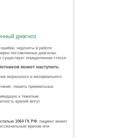
енный диагноз
 ошибки, недочеты в работе
верно поставленные диагнозы,
ю существует определенная статья.
ботников может наступить
ние морального и материального
ечание, лишить премиальных
приведшую к тяжелым
атность врачей могут
статью 1064 ГК РФ
, пациент может
фессиональным врачом или