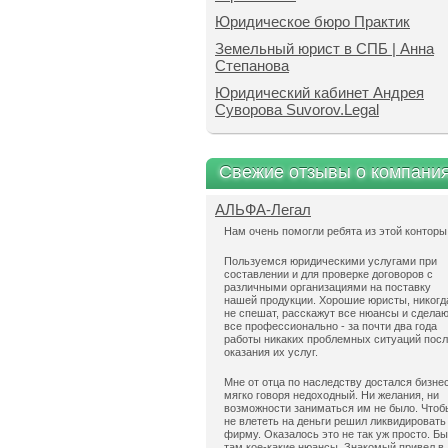
Юридическое бюро Практик
Земельный юрист в СПБ | Анна
Степанова
Юридический кабинет Андрея
Суворова Suvorov.Legal
Свежие отзывы о компани
АЛЬФА-Легал
Нам очень помогли ребята из этой конторы
Пользуемся юридическими услугами при
составлении и для проверке договоров с
различными организациями на поставку
нашей продукции. Хорошие юристы, никогд
не спешат, расскажут все нюансы и сдела
все профессионально - за почти два года
работы никаких проблемных ситуаций пос
оказания их услуг.
Мне от отца по наследству достался бизнес
мягко говоря недоходный. Ни желания, ни
возможности заниматься им не было. Чтоб
не влететь на деньги решил ликвидировать
фирму. Оказалось это не так уж просто. Б
там кое-какие нюансы. Знакомый привел в