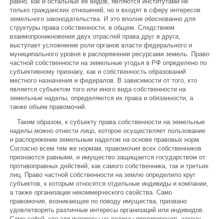
равно, как и остальных ее видов, являются институтами не
только гражданских отношений, но и входят в сферу интересов
земельного законодательства. И это вполне обоснованно для
структуры права собственности, в общем. Следствием
взаимопроникновения двух отраслей права друг в друга,
выступает усложнение роли органов власти федерального и
муниципального уровня в распоряжении ресурсами земель. Право
частной собственности на земельные угодья в РФ определено по
субъективному признаку, как и собственность образований
местного назначения и федералов. В зависимости от того, кто
является субъектом того или иного вида собственности на
земельные наделы, определяются их права и обязанности, а
также объем правомочий.
Таким образом, к субъекту права собственности на земельные
наделы можно отнести лицо, которое осуществляет пользование
и распоряжение земельным наделом на основе правовых норм.
Согласно всем тем же нормам, правомочия всех собственников
признаются равными, и имущество защищается государством от
противоправных действий, как самого собственника, так и третьих
лиц. Право частной собственности на землю определило круг
субъектов, к которым относятся отдельные индивиды и компании,
а также организации некоммерческого свойства. Само
правомочие, возникающее по поводу имущества, призвано
удовлетворять различные интересы организаций или индивидов.
Само собой, что эти интересы не должны противоречить закону.