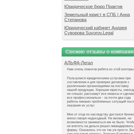
Юридическое бюро Практик
Земельный юрист в СПБ | Анна
Степанова
Юридический кабинет Андрея
Суворова Suvorov.Legal
Свежие отзывы о компани
АЛЬФА-Легал
Нам очень помогли ребята из этой конторы
Пользуемся юридическими услугами при
составлении и для проверке договоров с
различными организациями на поставку
нашей продукции. Хорошие юристы, никогд
не спешат, расскажут все нюансы и сдела
все профессионально - за почти два года
работы никаких проблемных ситуаций пос
оказания их услуг.
Мне от отца по наследству достался бизнес
мягко говоря недоходный. Ни желания, ни
возможности заниматься им не было. Чтоб
не влететь на деньги решил ликвидировать
фирму. Оказалось это не так уж просто. Б
там кое-какие нюансы. Знакомый привел в