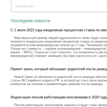
05 Декабрь 2013
Последние новости
С 1 июля 2023 года ежедневная процентная ставка по ми
Максимальный размер общей задолженности также будет пониж
понизится предельная ежедневная процентная ставка по микроз
потребительским микрокредитам сроком до 1 года. Понижение пр
Общая же стоимость – годовое вознаграждение – микрокредитов 
(ранее – 365%). Отдельно стоит отметить, что возможность рестр
микрокредитам) поможет заёмщику быстрее расплатиться с долг
Принят закон, который обязывает родителей после разво
Новый Закон об обязанности родителей после развода обеспеч
статью 86 Семейного кодекса РФ, в которой до этого были проп
алиментов на лечение и реабилитацию ребенка после развода.
Индексация пенсий работающим пенсионерам в 2020 году
Пенсии работающих пенсионеров наконец-то будут тоже проин