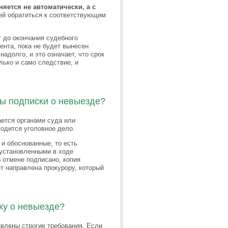
яется не автоматически, а с
ней обратиться к соответствующим
т до окончания судебного
ента, пока не будет вынесен
адолго, и это означает, что срок
лько и само следствие, и
ы подписки о невыезде?
ется органами суда или
ходится уголовное дело.
и обоснованные, то есть
установленными в ходе
 отмене подписано, копия
т направлена прокурору, который
ку о невыезде?
влены строгие требования. Если