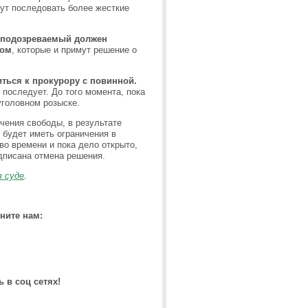
гут последовать более жесткие
, подозреваемый должен
ром
, которые и примут решение о
иться к прокурору с повинной.
последует. До того момента, пока
уголовном розыске.
чения свободы, в результате
 будет иметь ограничения в
во времени и пока дело открыто,
одписана отмена решения.
в суде
.
ните нам:
 в соц сетях!