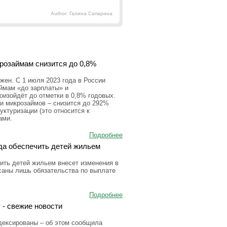
Author: Галина Сапарина
крозаймам снизится до 0,8%
ен. С 1 июля 2023 года в России
аймам «до зарплаты» и
оизойдёт до отметки в 0,8% годовых.
и микрозаймов – снизится до 292%
уктуризации (это относится к
ами.
Подробнее
да обеспечить детей жильем
ить детей жильем внесет изменения в
исаны лишь обязательства по выплате
Подробнее
 - свежие новости
дексированы – об этом сообщила