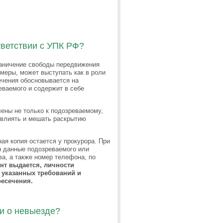
тветствии с УПК РФ?
раничение свободы передвижения
 меры, может выступать как в роли
ечения обосновывается на
еваемого и содержит в себе
ены не только к подозреваемому,
 влиять и мешать раскрытию
ая копия остается у прокурора. При
я данные подозреваемого или
а, а также номер телефона, по
нт выдается, личности
 указанных требований и
ресечения.
и о невыезде?