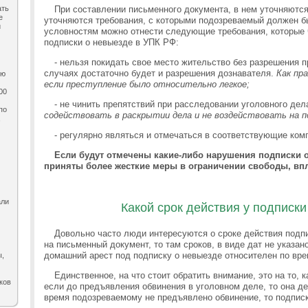
ать
При составлении письменного документа, в нем уточняютс
е
уточняются требования, с которыми подозреваемый должен б
и
условностям можно отнести следующие требования, которые
подписки о невыезде в УПК РФ:
- нельзя покидать свое место жительство без разрешения п
случаях достаточно будет и разрешения дознавателя.
Как пр
ию
если преступление было относительно легкое;
00
- не чинить препятствий при расследовании уголовного дел
по
содействовать в раскрытии дела и не воздействовать на п
,
- регулярно являться и отмечаться в соответствующие ком
Если будут отмечены какие-либо нарушения подписки о
приняты более жесткие меры в ограничении свободы, впл
али
Какой срок действия у подписк
Довольно часто люди интересуются о сроке действия подп
на письменный документ, то там сроков, в виде дат не указано
домашний арест под подписку о невыезде относителен по вр
ы,
Единственное, на что стоит обратить внимание, это на то, 
ков
если до предъявления обвинения в уголовном деле, то она де
время подозреваемому не предъявлено обвинение, то подпис