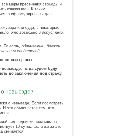
я все меры пресечения свободы и
ыть ознакомлен. К таким
 четко сформулированы для
рокурора или суда, в некоторых
авило, это возможно и допустимо,
а.
То есть, обвиняемый, должен
оказания свидетелей;
петентные органы.
 невыезде, тогда судом будут
оть до заключения под стражу.
и о невыезде?
иски о невыезде. Если посмотреть
. И это объясняется тем, что
емени.
какой вид подписки предъявлен,
йствует 10 суток. Если же за это
ка снимается.