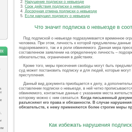
Нарушение подписки о невыезде
Срок действия подписки о невыезде
Досрочная отмена подписки о невыезде
Если нарушил подписку о невыезде
Что значит подписка о невыезде в соо
Под подпиской о невыезде подразумевается временное ог
человека. При этом, личность к которой предъявлены данные
подозреваемого, так и в роли обвиняемого. Данная мера прес
ях
составленном заявлении на определенную личность – подозр
обязательства, ограничения в действиях.
Кроме того, меры пресечения свободы могут быть предъявл
.
суд может постановить подписку и для людей, которые могут
преступления.
Данный вид документа приобщается к делу, а дополнительн
составлении подписки о невыезде, в ней четко прописываютс
а
ют
обвиняемого, контактные данные с указанием места жительств
которому можно с ним связаться.
Когда письменный докуме
ле
разъясняют его права и обязанности. В случае нарушения
обязательств, к нему применяются более строгие меры п
,
ы
Как избежать нарушения подписк
ыли