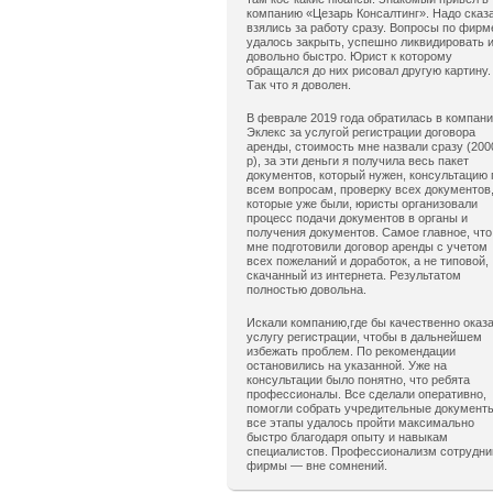
компанию «Цезарь Консалтинг». Надо сказ
взялись за работу сразу. Вопросы по фирм
удалось закрыть, успешно ликвидировать 
довольно быстро. Юрист к которому
обращался до них рисовал другую картину.
Так что я доволен.
В феврале 2019 года обратилась в компан
Эклекс за услугой регистрации договора
аренды, стоимость мне назвали сразу (200
р), за эти деньги я получила весь пакет
документов, который нужен, консультацию 
всем вопросам, проверку всех документов
которые уже были, юристы организовали
процесс подачи документов в органы и
получения документов. Самое главное, что
мне подготовили договор аренды с учетом
всех пожеланий и доработок, а не типовой,
скачанный из интернета. Результатом
полностью довольна.
Искали компанию,где бы качественно оказ
услугу регистрации, чтобы в дальнейшем
избежать проблем. По рекомендации
остановились на указанной. Уже на
консультации было понятно, что ребята
профессионалы. Все сделали оперативно,
помогли собрать учредительные документ
все этапы удалось пройти максимально
быстро благодаря опыту и навыкам
специалистов. Профессионализм сотрудни
фирмы — вне сомнений.