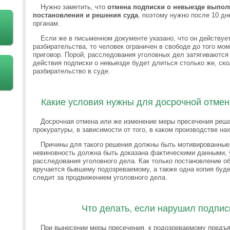
Нужно заметить, что
отмена подписки о невыезде выполн
постановления и решения суда
, поэтому нужно после 10 д
органам.
Если же в письменном документе указано, что он действуе
разбирательства, то человек ограничен в свободе до того мом
приговор. Порой, расследования уголовных дел затягиваются н
действия подписки о невыезде будет длиться столько же, ско
разбирательство в суде.
Какие условия нужны для досрочной отмен
Досрочная отмена или же изменение меры пресечения реша
прокуратуры, в зависимости от того, в каком производстве на
Причины для такого решения должны быть мотивированные 
невиновность должна быть доказана фактическими данными, 
расследования уголовного дела. Как только постановление об
вручается бывшему подозреваемому, а также одна копия буде
следит за продвижением уголовного дела.
Что делать, если нарушил подпис
При вынесении меры пресечения, к подозреваемому предъя