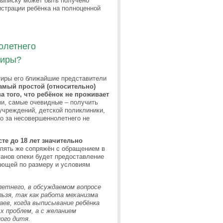
 выписку может быть получено
истрации ребёнка на полноценной
олетнего
тиры?
тиры его ближайшие представители
мый простой (относительно)
а того, что ребёнок не проживает
и, самые очевидные – получить
учреждений, детской поликлиники,
то за несовершеннолетнего не
те до 18 лет значительно
опять же сопряжён с обращением в
ганов опеки будет предоставление
ающей по размеру и условиям
летнего, в обсуждаемом вопросе
льзя, так как работа механизма
аев, когда выписывание ребёнка
 проблем, а с желанием
ого дитя.