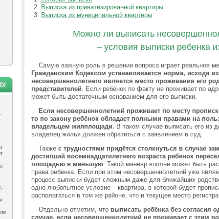
Выписка из приватизированной квартиры
Выписка из муниципальной квартиры
Можно ли выписать несовершеннол
– условия выписки ребенка и
Самую важную роль в решении вопроса играет реальное ме
Гражданским Кодексом устанавливается норма, исходя и
несовершеннолетнего является место проживания его род
ях
представителей
. Если ребёнок по факту не проживает по адр
может быть достаточным основанием для его выписки.
Если несовершеннолетний проживает по месту прописки
.
то по закону ребёнок обладает полными правами на поль
владельцем жилплощади.
В таком случае выписать его из д
владелец жилья должен обратиться с заявлением в суд.
а
Также
с трудностями придётся столкнуться в случае за
ют
достигший восемнадцатилетнего возраста ребенок пересе
площадью в меньшую
. Такой манёвр вполне может быть ра
ле
права ребёнка. Если при этом несовершеннолетний уже являе
процесс выписки будет сложным даже для ближайших родстве
,
одно любопытное условие – квартира, в которой будет пропи
располагаться в том же районе, что и текущее место регистра
ы
Отдельно отметим, что
выписать ребёнка без согласия о
ыли
случае, если несовершеннолетний не проживает с этим р