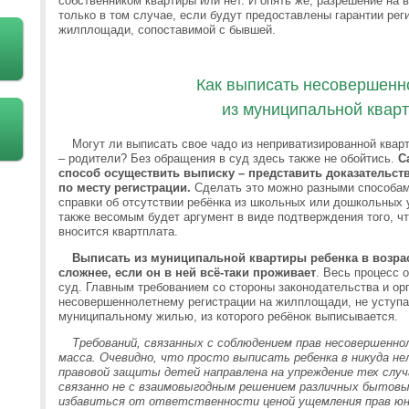
собственником квартиры или нет. И опять же, разрешение на
только в том случае, если будут предоставлены гарантии рег
жилплощади, сопоставимой с бывшей.
Как выписать несовершенн
из муниципальной квар
Могут ли выписать свое чадо из неприватизированной квар
– родители? Без обращения в суд здесь также не обойтись.
Са
способ осуществить выписку – представить доказательств
по месту регистрации.
Сделать это можно разными способам
справки об отсутствии ребёнка из школьных или дошкольных 
также весомым будет аргумент в виде подтверждения того, ч
вносится квартплата.
Выписать из муниципальной квартиры ребенка в возрас
сложнее, если он в ней всё-таки проживает
. Весь процесс 
суд. Главным требованием со стороны законодательства и ор
несовершеннолетнему регистрации на жилплощади, не уступ
муниципальному жилью, из которого ребёнок выписывается.
Требований, связанных с соблюдением прав несовершенно
масса. Очевидно, что просто выписать ребенка в никуда не
правовой защиты детей направлена на упреждение тех случ
связанно не с взаимовыгодным решением различных бытовых
избавиться от ответственности ценой ущемления прав юн