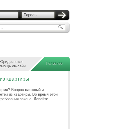
Пароль
..
Юридическая
Полезное
омощь он-лайн
из квартиры
 дома? Вопрос сложный и
тей из квартиры. Во время этой
требования закона. Д
авайте