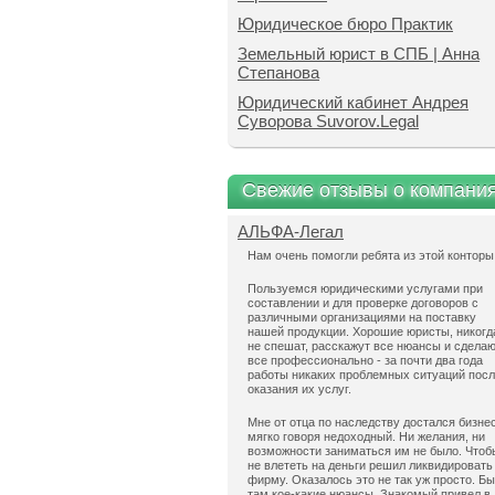
Юридическое бюро Практик
Земельный юрист в СПБ | Анна
Степанова
Юридический кабинет Андрея
Суворова Suvorov.Legal
Свежие отзывы о компани
АЛЬФА-Легал
Нам очень помогли ребята из этой конторы
Пользуемся юридическими услугами при
составлении и для проверке договоров с
различными организациями на поставку
нашей продукции. Хорошие юристы, никогд
не спешат, расскажут все нюансы и сдела
все профессионально - за почти два года
работы никаких проблемных ситуаций пос
оказания их услуг.
Мне от отца по наследству достался бизнес
мягко говоря недоходный. Ни желания, ни
возможности заниматься им не было. Чтоб
не влететь на деньги решил ликвидировать
фирму. Оказалось это не так уж просто. Б
там кое-какие нюансы. Знакомый привел в