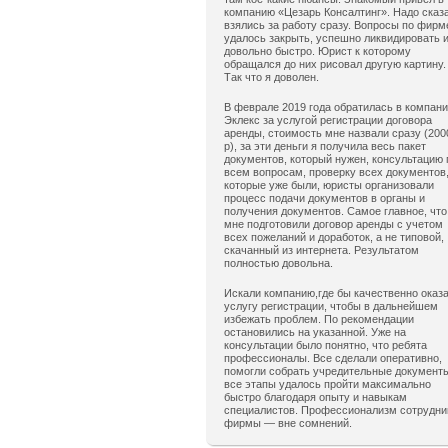
компанию «Цезарь Консалтинг». Надо сказ
взялись за работу сразу. Вопросы по фирм
удалось закрыть, успешно ликвидировать 
довольно быстро. Юрист к которому
обращался до них рисовал другую картину.
Так что я доволен.
В феврале 2019 года обратилась в компан
Эклекс за услугой регистрации договора
аренды, стоимость мне назвали сразу (200
р), за эти деньги я получила весь пакет
документов, который нужен, консультацию 
всем вопросам, проверку всех документов
которые уже были, юристы организовали
процесс подачи документов в органы и
получения документов. Самое главное, что
мне подготовили договор аренды с учетом
всех пожеланий и доработок, а не типовой,
скачанный из интернета. Результатом
полностью довольна.
Искали компанию,где бы качественно оказ
услугу регистрации, чтобы в дальнейшем
избежать проблем. По рекомендации
остановились на указанной. Уже на
консультации было понятно, что ребята
профессионалы. Все сделали оперативно,
помогли собрать учредительные документ
все этапы удалось пройти максимально
быстро благодаря опыту и навыкам
специалистов. Профессионализм сотрудни
фирмы — вне сомнений.