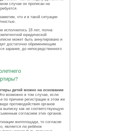
аком случае он прописан на
требуется.
заметим, что и в такой ситуации
олностью.
е исполнилось 18 лет, полна
компетентной юридической
ыписке может быть аннулировано и
будет достаточно обременяющим
ся заранее, до непосредственного
олетнего
артиры?
ртиры детей можно на основании
то возможно в том случае, если
 по причине регистрации в этом же
виде противодействия органов
да выписку как не соответствующую
исьменным согласием этих органов.
тизации жилплощади, то согласие
о, является ли ребёнок