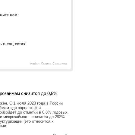
ните нам:
 в соц сетях!
Author: Галина Сапарина
крозаймам снизится до 0,8%
ен. С 1 июля 2023 года в России
аймам «до зарплаты» и
оизойдёт до отметки в 0,8% годовых.
и микрозаймов – снизится до 292%
уктуризации (это относится к
ами.