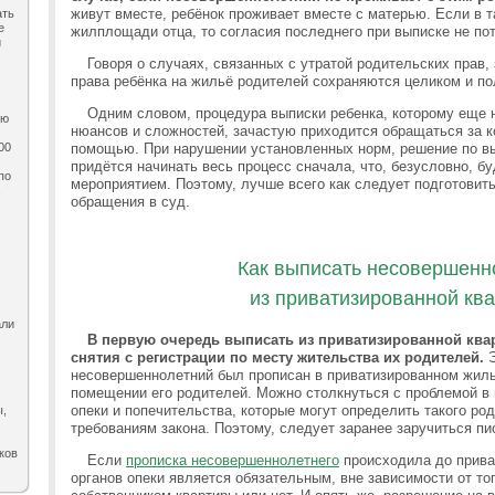
живут вместе, ребёнок проживает вместе с матерью. Если в т
ать
е
жилплощади отца, то согласия последнего при выписке не по
и
Говоря о случаях, связанных с утратой родительских прав, 
права ребёнка на жильё родителей сохраняются целиком и п
Одним словом, процедура выписки ребенка, которому еще н
ию
нюансов и сложностей, зачастую приходится обращаться за 
00
помощью. При нарушении установленных норм, решение по в
придётся начинать весь процесс сначала, что, безусловно, 
по
мероприятием. Поэтому, лучше всего как следует подготовить
,
обращения в суд.
Как выписать несовершенн
из приватизированной кв
али
В первую очередь выписать из приватизированной ква
снятия с регистрации по месту жительства их родителей.
Э
несовершеннолетний был прописан в приватизированном жилье
помещении его родителей. Можно столкнуться с проблемой в 
опеки и попечительства, которые могут определить такого ро
ы,
требованиям закона. Поэтому, следует заранее заручиться п
ков
Если
прописка несовершеннолетнего
происходила до прива
органов опеки является обязательным, вне зависимости от тог