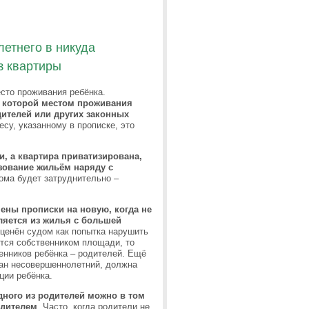
етнего в никуда
з квартиры
сто проживания ребёнка.
з которой местом проживания
ителей или других законных
есу, указанному в прописке, это
, а квартира приватизирована,
зование жильём наряду с
ома будет затруднительно –
мены прописки на новую, когда не
ляется из жилья с большей
сценён судом как попытка нарушить
тся собственником площади, то
нников ребёнка – родителей. Ещё
сан несовершеннолетний, должна
ции ребёнка.
дного из родителей можно в том
одителем
. Часто, когда родители не