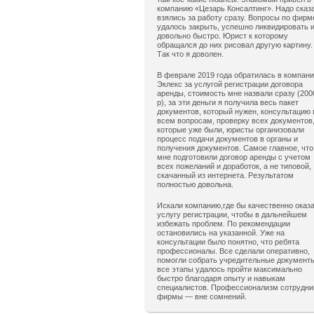
компанию «Цезарь Консалтинг». Надо сказ
взялись за работу сразу. Вопросы по фирм
удалось закрыть, успешно ликвидировать 
довольно быстро. Юрист к которому
обращался до них рисовал другую картину.
Так что я доволен.
В феврале 2019 года обратилась в компан
Эклекс за услугой регистрации договора
аренды, стоимость мне назвали сразу (200
р), за эти деньги я получила весь пакет
документов, который нужен, консультацию 
всем вопросам, проверку всех документов
которые уже были, юристы организовали
процесс подачи документов в органы и
получения документов. Самое главное, что
мне подготовили договор аренды с учетом
всех пожеланий и доработок, а не типовой,
скачанный из интернета. Результатом
полностью довольна.
Искали компанию,где бы качественно оказ
услугу регистрации, чтобы в дальнейшем
избежать проблем. По рекомендации
остановились на указанной. Уже на
консультации было понятно, что ребята
профессионалы. Все сделали оперативно,
помогли собрать учредительные документ
все этапы удалось пройти максимально
быстро благодаря опыту и навыкам
специалистов. Профессионализм сотрудни
фирмы — вне сомнений.