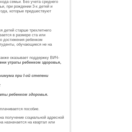
хода семьи. Без учета среднего
и, при рождении 3-х детей и
года, которые предшествуют
я детей старше трехлетнего
вается в размере ста или
до достижения ребенком
студенты, обучающиеся не на
также оказывает поддержку ВИЧ-
пени утраты ребенком здоровья,
мума при I-ой степени
;
аты ребенком здоровья.
плачивается пособие.
на получение социальной адресной
а назначается на квартал или