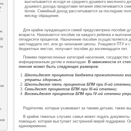
высчитывается исходя из среднего душевого месячного до
ать
душевого дохода продуктами питания обеспечиваются семь
е
более. Семейный доход рассчитывается за последние пол
и
месяцу обращения.
Для крайне нуждающихся семей предусмотрено пособие дл
ию
возраста. Назначается пособие на каждого ребенка и выплачи
00
пятидесяти процентов. Назначение пособия осуществляется 
шестнадцати лет, или до окончания школы. Учащиеся ПТУ и 
по
бюджетных местах, получают пособие до восемнадцати лет.
,
Помимо перечисленных категорий населения, государство 
инфицированным детям и инвалидам.
В зависимости от сте
пенсия может быть следующих размеров
:
Шестьдесят процентов бюджета прожиточного мини
утраты здоровья;
Шестьдесят пять процентов БПМ при II-ой степени
али
Семьдесят процентов БПМ при III-ей степени;
Восемьдесят процентов БПМ при IV-ой степени утр
Родителям, которые ухаживают за такими детьми, также вы
ы,
В крайне тяжелых случаях семья может подать документы 
ков
помощью, которая выступает экстренной мерой поддержки. Он
единовременно.