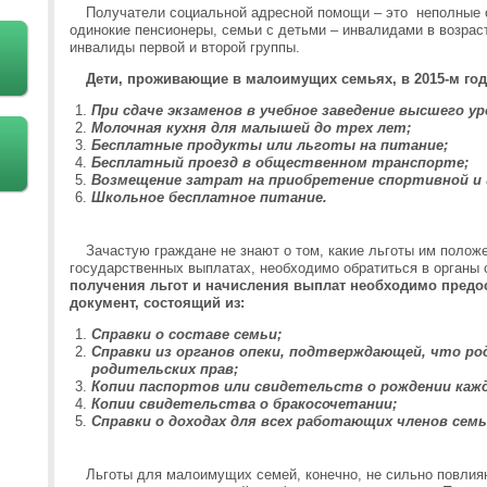
Получатели социальной адресной помощи – это неполные 
одинокие пенсионеры, семьи с детьми – инвалидами в возрас
инвалиды первой и второй группы.
Дети, проживающие в малоимущих семьях, в 2015-м го
При сдаче экзаменов в учебное заведение высшего ур
Молочная кухня для малышей до трех лет;
Бесплатные продукты или льготы на питание;
Бесплатный проезд в общественном транспорте;
Возмещение затрат на приобретение спортивной и
Школьное бесплатное питание.
Зачастую граждане не знают о том, какие льготы им полож
государственных выплатах, необходимо обратиться в органы
получения льгот и начисления выплат необходимо предо
документ, состоящий из:
Справки о составе семьи;
Справки из органов опеки, подтверждающей, что р
родительских прав;
Копии паспортов или свидетельств о рождении кажд
Копии свидетельства о бракосочетании;
Справки о доходах для всех работающих членов семь
Льготы для малоимущих семей, конечно, не сильно повлияю