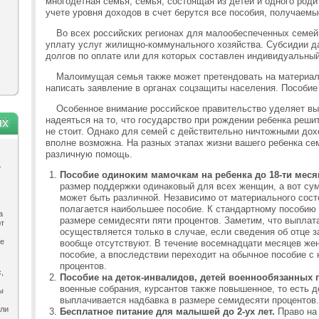
многодетная семья, семья, состоящая из детей и одного роди
учете уровня доходов в счет берутся все пособия, получаем
Во всех российских регионах для малообеспеченных семей 
уплату услуг жилищно-коммунального хозяйства. Субсидии 
долгов по оплате или для которых составлен индивидуальны
Малоимущая семья также может претендовать на материал
написать заявление в органах соцзащиты населения. Пособие
Особенное внимание российское правительство уделяет вып
надеяться на то, что государство при рождении ребенка реш
ях
не стоит. Однако для семей с действительно ничтожными до
вполне возможна. На разных этапах жизни вашего ребенка се
различную помощь.
.
Пособие одиноким мамочкам на ребенка до 18-ти меся
размер поддержки одинаковый для всех женщин, а вот су
может быть различной. Независимо от материального сост
полагается наибольшее пособие. К стандартному пособию 
а
размере семидесяти пяти процентов. Заметим, что выплат
ют
осуществляется только в случае, если сведения об отце 
ле
вообще отсутствуют. В течение восемнадцати месяцев ж
пособие, а впоследствии переходит на обычное пособие с 
процентов.
,
Пособие на деток-инвалидов, детей военнообязанных 
военные собрания, курсантов также повышенное, то есть д
ы
выплачивается надбавка в размере семидесяти процентов.
ыли
Бесплатное питание для малышей до 2-ух лет.
Право на