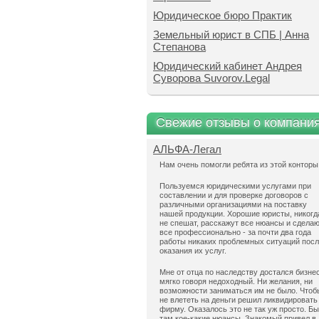
Юридическое бюро Практик
Земельный юрист в СПБ | Анна
Степанова
Юридический кабинет Андрея
Суворова Suvorov.Legal
Свежие отзывы о компани
АЛЬФА-Легал
Нам очень помогли ребята из этой конторы
Пользуемся юридическими услугами при
составлении и для проверке договоров с
различными организациями на поставку
нашей продукции. Хорошие юристы, никогд
не спешат, расскажут все нюансы и сдела
все профессионально - за почти два года
работы никаких проблемных ситуаций пос
оказания их услуг.
Мне от отца по наследству достался бизнес
мягко говоря недоходный. Ни желания, ни
возможности заниматься им не было. Чтоб
не влететь на деньги решил ликвидировать
фирму. Оказалось это не так уж просто. Б
там кое-какие нюансы. Знакомый привел в