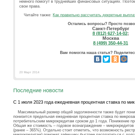
немного помогут в труднейших финансовых ситуациях. Поэто
свои права.
Читайте также:
Как правильно рассчитать декретные выплат
Остались вопросы? Просто позво
Санкт-Петербург
8 (812) 627-14-02
;
Москва
8 (499) 350-44-31
Вам помогла наша статья? Поделитесь
20 Март 2014
Последние новости
С 1 июля 2023 года ежедневная процентная ставка по ми
Максимальный размер общей задолженности также будет пониж
понизится предельная ежедневная процентная ставка по микроз
потребительским микрокредитам сроком до 1 года. Понижение пр
Общая же стоимость – годовое вознаграждение – микрокредитов 
(ранее – 365%). Отдельно стоит отметить, что возможность рестр
микрокредитам) поможет заёмщику быстрее расплатиться с долг