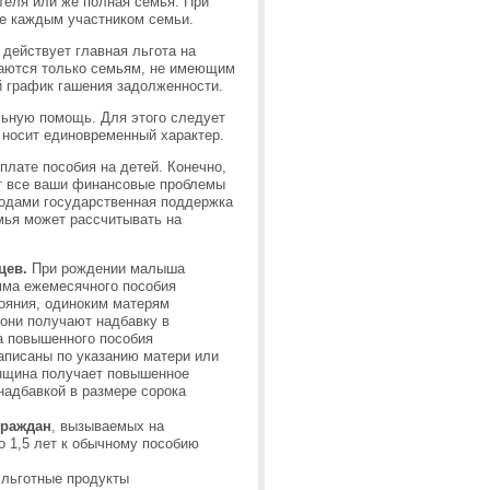
теля или же полная семья. При
ые каждым участником семьи.
действует главная льгота на
даются только семьям, не имеющим
й график гашения задолженности.
ьную помощь. Для этого следует
 носит единовременный характер.
лате пособия на детей. Конечно,
ит все ваши финансовые проблемы
ходами государственная поддержка
мья может рассчитывать на
цев.
При рождении малыша
мма ежемесячного пособия
ояния, одиноким матерям
они получают надбавку в
а повышенного пособия
записаны по указанию матери или
енщина получает повышенное
надбавкой в размере сорока
граждан
, вызываемых на
о 1,5 лет к обычному пособию
 льготные продукты