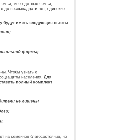
семьи, многодетные семьи,
те до восемнадцати лет, одинокие
ду будут иметь следующие льготы
:
овня;
 школьной формы;
ены. Чтобы узнать о
 соцзащиты населения.
Для
ставить полный комплект
одители не лишены
ого;
и.
т на семейное благосостояние, но