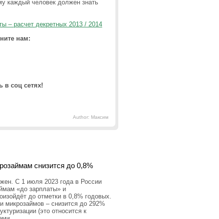
му каждый человек должен знать
ы – расчет декретных 2013 / 2014
ните нам:
 в соц сетях!
Author: Максим
крозаймам снизится до 0,8%
ен. С 1 июля 2023 года в России
аймам «до зарплаты» и
оизойдёт до отметки в 0,8% годовых.
и микрозаймов – снизится до 292%
уктуризации (это относится к
ами.