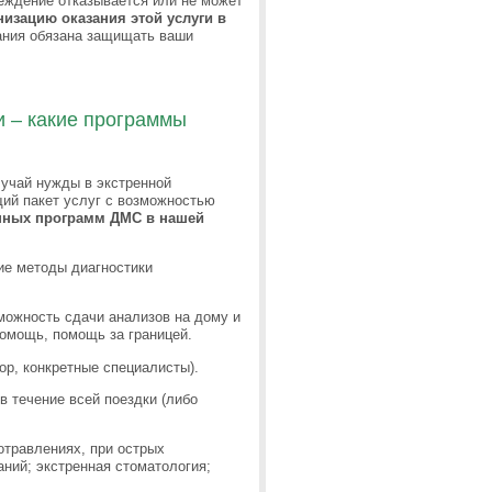
еждение отказывается или не может
изацию оказания этой услуги в
ания обязана защищать ваши
 – какие программы
учай нужды в экстренной
ий пакет услуг с возможностью
нных программ ДМС в нашей
е методы диагностики
можность сдачи анализов на дому и
помощь, помощь за границей.
ор, конкретные специалисты).
в течение всей поездки (либо
отравлениях, при острых
аний; экстренная стоматология;