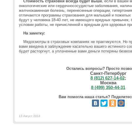
Стоимость страховки всегда будет выше
, если в вашей 
онкологические или сердечнососудистые заболевания, наличи
желчнокаменная болезнь, перенесенные операции, гипертони
отличаются программы страхования для малышей и пожилых
будут у человека 18-40 лет, не имеющего вредных привычек, 
условии работы, не причисленной к вредным для здоровья п
На заметку:
Медосмотры в страховых компаниях не практикуются. Но п
вами введена в заблуждение касательно вашего истинного сос
будет расторгнут, а уплаченные вами деньги потеряны безво
Остались вопросы? Просто позво
Санкт-Петербург
8 (812) 627-14-02
;
Москва
8 (499) 350-44-31
Вам помогла наша статья? Поделитесь
13 Август 2014