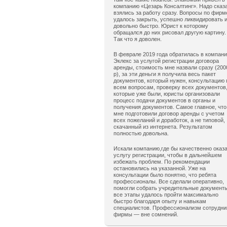
компанию «Цезарь Консалтинг». Надо сказ
взялись за работу сразу. Вопросы по фирм
удалось закрыть, успешно ликвидировать 
довольно быстро. Юрист к которому
обращался до них рисовал другую картину.
Так что я доволен.
В феврале 2019 года обратилась в компан
Эклекс за услугой регистрации договора
аренды, стоимость мне назвали сразу (200
р), за эти деньги я получила весь пакет
документов, который нужен, консультацию 
всем вопросам, проверку всех документов
которые уже были, юристы организовали
процесс подачи документов в органы и
получения документов. Самое главное, что
мне подготовили договор аренды с учетом
всех пожеланий и доработок, а не типовой,
скачанный из интернета. Результатом
полностью довольна.
Искали компанию,где бы качественно оказ
услугу регистрации, чтобы в дальнейшем
избежать проблем. По рекомендации
остановились на указанной. Уже на
консультации было понятно, что ребята
профессионалы. Все сделали оперативно,
помогли собрать учредительные документ
все этапы удалось пройти максимально
быстро благодаря опыту и навыкам
специалистов. Профессионализм сотрудни
фирмы — вне сомнений.