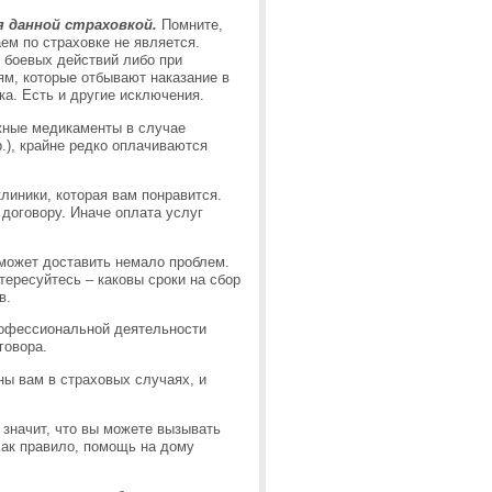
 данной страховкой.
Помните,
ем по страховке не является.
е боевых действий либо при
ям, которые отбывают наказание в
ка. Есть и другие исключения.
ужные медикаменты в случае
р.), крайне редко оплачиваются
линики, которая вам понравится.
 договору. Иначе оплата услуг
 может доставить немало проблем.
ересуйтесь – каковы сроки на сбор
в.
рофессиональной деятельности
говора.
ны вам в страховых случаях, и
 значит, что вы можете вызывать
Как правило, помощь на дому