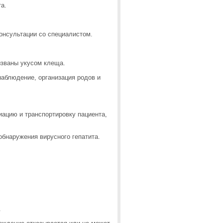
та.
консультации со специалистом.
ызваны укусом клеща.
аблюдение, организация родов и
иацию и транспортировку пациента,
обнаружения вирусного гепатита.
.