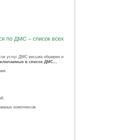
я по ДМС – список всех
исок услуг ДМС весьма обширен и
 включаемые в список ДМС…
ния.
ей.
аммных комплексов.