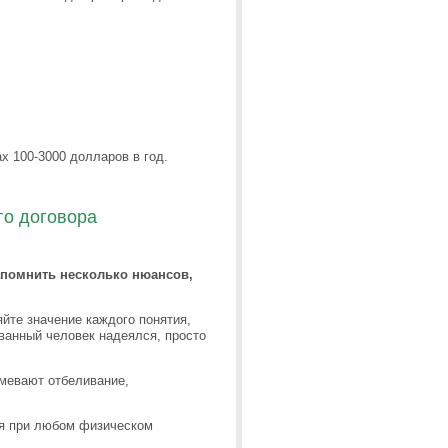
ах 100-3000 долларов в год.
го договора
апомнить несколько нюансов,
йте значение каждого понятия,
ованный человек надеялся, просто
умевают отбеливание,
ия при любом физическом