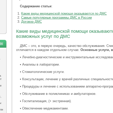
Содержание статьи
:
Какие виды медицинской помощи оказываются по ДМС
Самые популярные программы ДМС в России
Договор ДМС
Какие виды медицинской помощи оказываютс
возможных услуг по ДМС
ях
ДМС – это, в первую очередь, качество обслуживания. Сп
отличается в каждом отдельном случае.
Основные услуги,
•
Лечебно-диагностические и инструментальные исследова
.
•
Анализы в лаборатории.
•
Стоматологические услуги.
а
•
Консультации, лечение у врачей различных специальност
ют
ле
•
Процедуры и лечение с использованием аппаратно-прогр
•
Обслуживание в поликлиниках и амбулаторное.
,
•
Госпитализация, (+ экстренная).
ы
•
Обеспечение медикаментами.
ыли