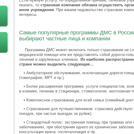
Если нужную услугу, по определенной причине, лечебное учр
оказать, то
страховая компания обязана осуществить орган
ином учреждении
. При вашем недовольстве страховая комп
интересы.
Самые популярные программы ДМС в России
выбирают частные лица и компании
Программа ДМС может включать только страхование на сл
медицинской помощи или же представлять собой дорогостоящ
лечения в зарубежных клиниках.
Из наиболее распростране
стране можно выделить следующие…
•
Амбулаторное обслуживание, исключающее дорогостоящи
(томография, МРТ и пр.).
•
Более расширенная программа: услуги специалистов, воз
в клинике, лечение в стационаре, стоматология, неотложная 
•
Комплексное страхование для всей семьи (семейный докт
•
Страхование для путешественников: страховка действует 
поездок, при частых выездах за рубеж).
•
Стандартный полис: экстренная помощь при травмах или 
заболеваниях, при обострении одного из хронических заболев
консультация врача; госпитализация и пр.