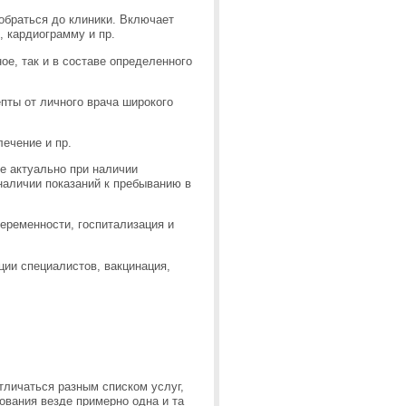
добраться до клиники. Включает
, кардиограмму и пр.
ое, так и в составе определенного
епты от личного врача широкого
ечение и пр.
е актуально при наличии
 наличии показаний к пребыванию в
еременности, госпитализация и
ции специалистов, вакцинация,
тличаться разным списком услуг,
ования везде примерно одна и та