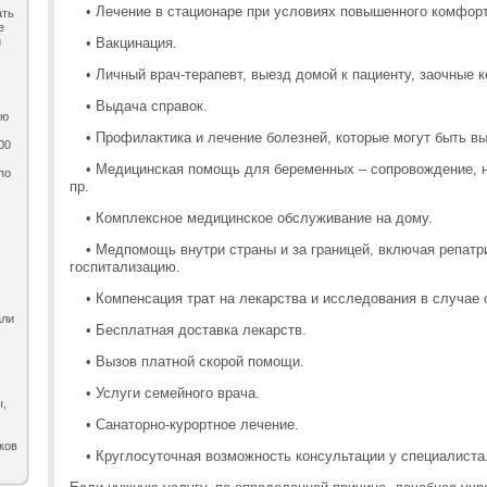
•
Лечение в стационаре при условиях повышенного комфор
ать
е
и
•
Вакцинация.
•
Личный врач-терапевт, выезд домой к пациенту, заочные 
•
Выдача справок.
ию
•
Профилактика и лечение болезней, которые могут быть в
00
•
Медицинская помощь для беременных – сопровождение, н
по
пр.
,
•
Комплексное медицинское обслуживание на дому.
•
Медпомощь внутри страны и за границей, включая репатр
госпитализацию.
•
Компенсация трат на лекарства и исследования в случае 
али
•
Бесплатная доставка лекарств.
•
Вызов платной скорой помощи.
•
Услуги семейного врача.
ы,
•
Санаторно-курортное лечение.
ков
•
Круглосуточная возможность консультации у специалиста