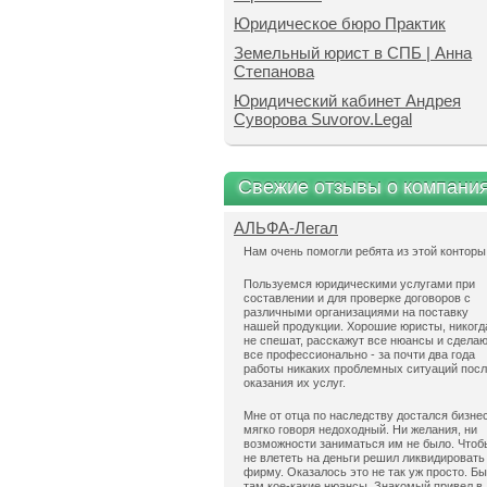
Юридическое бюро Практик
Земельный юрист в СПБ | Анна
Степанова
Юридический кабинет Андрея
Суворова Suvorov.Legal
Свежие отзывы о компани
АЛЬФА-Легал
Нам очень помогли ребята из этой конторы
Пользуемся юридическими услугами при
составлении и для проверке договоров с
различными организациями на поставку
нашей продукции. Хорошие юристы, никогд
не спешат, расскажут все нюансы и сдела
все профессионально - за почти два года
работы никаких проблемных ситуаций пос
оказания их услуг.
Мне от отца по наследству достался бизнес
мягко говоря недоходный. Ни желания, ни
возможности заниматься им не было. Чтоб
не влететь на деньги решил ликвидировать
фирму. Оказалось это не так уж просто. Б
там кое-какие нюансы. Знакомый привел в