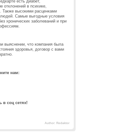
медкарте есть диабет,
е отклонений в психике,
я. Также высокими расценками
 людей. Самые выгодные условия
без хронических заболеваний и при
рофессиям.
ри выяснении, что компания была
тояния здоровья, договор с вами
звратно.
ните нам:
 в соц сетях!
Author: Redaktor