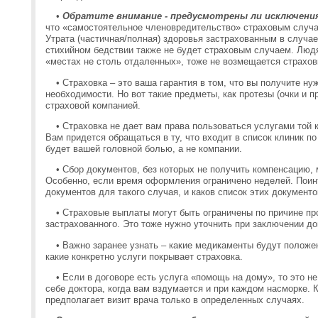
•
Обратите внимание - предусмотрены ли исключения
что «самостоятельное членовредительство» страховым случа
Утрата (частичная/полная) здоровья застрахованным в случа
стихийном бедствии также не будет страховым случаем. Люд
«местах не столь отдаленных», тоже не возмещается страхов
•
Страховка – это ваша гарантия в том, что вы получите н
необходимости. Но вот такие предметы, как протезы (очки и п
страховой компанией.
•
Страховка не дает вам права пользоваться услугами той к
Вам придется обращаться в ту, что входит в список клиник по
будет вашей головной болью, а не компании.
•
Сбор документов, без которых не получить компенсацию,
Особенно, если время оформления ограничено неделей. Поинт
документов для такого случая, и каков список этих документо
•
Страховые выплаты могут быть ограничены по причине п
застрахованного. Это тоже нужно уточнить при заключении до
•
Важно заранее узнать – какие медикаменты будут положе
какие конкретно услуги покрывает страховка.
•
Если в договоре есть услуга «помощь на дому», то это не
себе доктора, когда вам вздумается и при каждом насморке. 
предполагает визит врача только в определенных случаях.