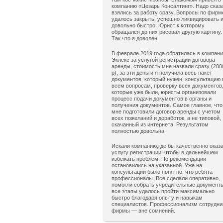
компанию «Цезарь Консалтинг». Надо сказ
взялись за работу сразу. Вопросы по фирм
удалось закрыть, успешно ликвидировать 
довольно быстро. Юрист к которому
обращался до них рисовал другую картину.
Так что я доволен.
В феврале 2019 года обратилась в компан
Эклекс за услугой регистрации договора
аренды, стоимость мне назвали сразу (200
р), за эти деньги я получила весь пакет
документов, который нужен, консультацию 
всем вопросам, проверку всех документов
которые уже были, юристы организовали
процесс подачи документов в органы и
получения документов. Самое главное, что
мне подготовили договор аренды с учетом
всех пожеланий и доработок, а не типовой,
скачанный из интернета. Результатом
полностью довольна.
Искали компанию,где бы качественно оказ
услугу регистрации, чтобы в дальнейшем
избежать проблем. По рекомендации
остановились на указанной. Уже на
консультации было понятно, что ребята
профессионалы. Все сделали оперативно,
помогли собрать учредительные документ
все этапы удалось пройти максимально
быстро благодаря опыту и навыкам
специалистов. Профессионализм сотрудни
фирмы — вне сомнений.