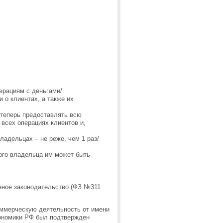
ерациям с деньгами/
 о клиентах, а также их
 теперь предоставлять всю
всех операциях клиентов и,
адельцах – не реже, чем 1 раз/
ого владельца им может быть
нное законодательство (ФЗ №311
оммерческую деятельность от имени
ономики РФ был подтвержден