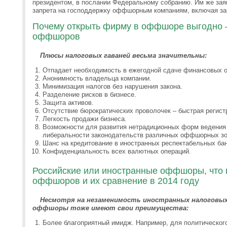
президентом, в послании Федеральному собранию. Им же зая
запрета на господдержку оффшорным компаниям, включая зак
Почему открыть фирму в оффшоре выгодно 
оффшоров
Плюсы налоговых гаваней весьма значительны:
Отпадает необходимость в ежегодной сдаче финансовых о
Анонимность владельца компании.
Минимизация налогов без нарушения закона.
Разделение рисков в бизнесе.
Защита активов.
Отсутствие бюрократических проволочек – быстрая регистр
Легкость продажи бизнеса.
Возможности для развития нетрадиционных форм ведения 
либеральности законодательств различных оффшорных зо
Шанс на кредитование в иностранных респектабельных бан
Конфиденциальность всех валютных операций.
Российские или иностранные оффшоры, что 
оффшоров и их сравнение в 2014 году
Несмотря на незаменимость иностранных налоговых
оффшоры тоже имеют свои преимущества:
Более благоприятный имидж. Например, для политического