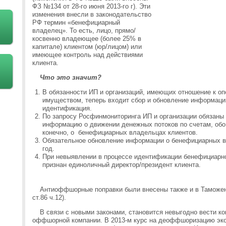
ФЗ №134 от 28-го июня 2013-го г). Эти
изменения внесли в законодательство
РФ термин «бенефициарный
владелец». То есть, лицо, прямо/
косвенно владеющее (более 25% в
капитале) клиентом (юр/лицом) или
имеющее контроль над действиями
клиента.
Что это значит?
В обязанности ИП и организаций, имеющих отношение к оп
имуществом, теперь входит сбор и обновление информации
идентификация.
По запросу Росфинмониторинга ИП и организации обязаны
информацию о движении денежных потоков по счетам, обо 
конечно, о бенефициарных владельцах клиентов.
Обязательное обновление информации о бенефициарных вл
год.
При невыявлении в процессе идентификации бенефициарн
признан единоличный директор/президент клиента.
Антиоффшорные поправки были внесены также и в Таможе
ст.86 ч.12).
В связи с новыми законами, становится невыгодно вести к
оффшорной компании. В 2013-м курс на деоффшоризацию эк