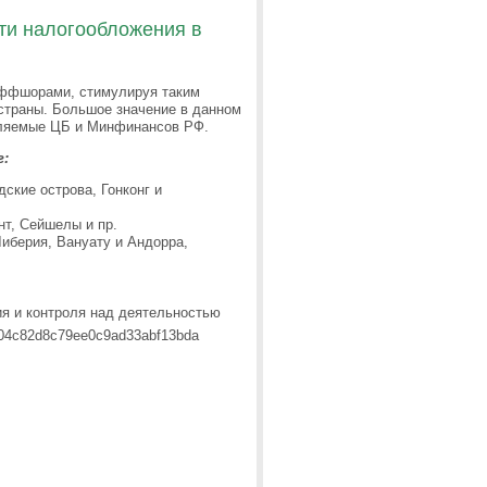
ти налогообложения в
оффшорами, стимулируя таким
 страны. Большое значение в данном
авляемые ЦБ и Минфинансов РФ.
г:
ские острова, Гонконг и
т, Сейшелы и пр.
берия, Вануату и Андорра,
я и контроля над деятельностью