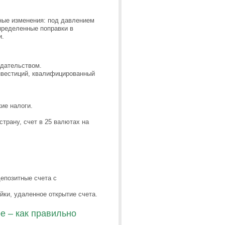
ные изменения: под давлением
ределенные поправки в
и.
одательством.
нвестиций, квалифицированный
ие налоги.
трану, счет в 25 валютах на
депозитные счета с
йки, удаленное открытие счета.
е – как правильно