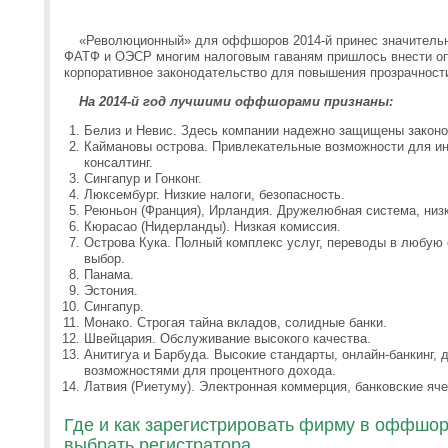
«Революционный» для оффшоров 2014-й принес значитель
ФАТФ и ОЭСР многим налоговым гаваням пришлось внести оп
корпоративное законодательство для повышения прозрачност
На 2014-й год лучшими оффшорами признаны:
Белиз и Невис. Здесь компании надежно защищены закон
Каймановы острова. Привлекательные возможности для и
консалтинг.
Сингапур и Гонконг.
Люксембург. Низкие налоги, безопасность.
Реюньон (Франция), Ирландия. Дружелюбная система, низк
Кюрасао (Нидерланды). Низкая комиссия.
Острова Кука. Полный комплекс услуг, переводы в любую с
выбор.
Панама.
Эстония.
Сингапур.
Монако. Строгая тайна вкладов, солидные банки.
Швейцария. Обслуживание высокого качества.
Анитигуа и Барбуда. Высокие стандарты, онлайн-банкинг, 
возможностями для процентного дохода.
Латвия (Риетуму). Электронная коммерция, банковские яче
Где и как зарегистрировать фирму в оффшор
выбрать регистратора