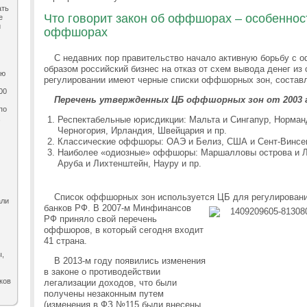
ать
Что говорит закон об оффшорах – особеннос
е
и
оффшорах
С недавних пор правительство начало активную борьбу с 
образом российский бизнес на отказ от схем вывода денег из
ию
регулировании имеют черные списки оффшорных зон, сост
00
Перечень утвержденных ЦБ оффшорных зон от 2003 
по
,
Респектабельные юрисдикции: Мальта и Сингапур, Норманд
Черногория, Ирландия, Швейцария и пр.
Классические оффшоры: ОАЭ и Белиз, США и Сент-Винсен
Наиболее «одиозные» оффшоры: Маршалловы острова и Ли
Аруба и Лихтенштейн, Науру и пр.
Список оффшорных зон используется ЦБ для регулировани
али
банков РФ. В
2007-м Минфинансов
РФ приняло свой перечень
оффшоров, в который сегодня входит
41 страна.
ы,
В 2013-м году появились изменения
в законе о противодействии
ков
легализации доходов, что были
получены незаконным путем
(изменения в ФЗ №115 были внесены