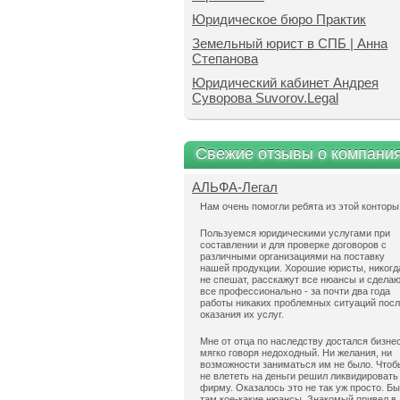
Юридическое бюро Практик
Земельный юрист в СПБ | Анна
Степанова
Юридический кабинет Андрея
Суворова Suvorov.Legal
Свежие отзывы о компани
АЛЬФА-Легал
Нам очень помогли ребята из этой конторы
Пользуемся юридическими услугами при
составлении и для проверке договоров с
различными организациями на поставку
нашей продукции. Хорошие юристы, никогд
не спешат, расскажут все нюансы и сдела
все профессионально - за почти два года
работы никаких проблемных ситуаций пос
оказания их услуг.
Мне от отца по наследству достался бизнес
мягко говоря недоходный. Ни желания, ни
возможности заниматься им не было. Чтоб
не влететь на деньги решил ликвидировать
фирму. Оказалось это не так уж просто. Б
там кое-какие нюансы. Знакомый привел в