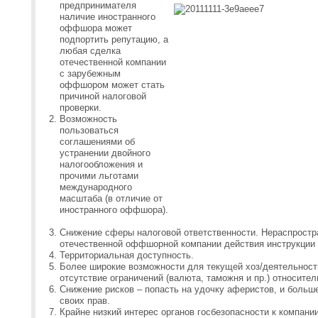
предпринимателя
наличие иностранного
оффшора может
подпортить репутацию, а
любая сделка
отечественной компании
с зарубежным
оффшором может стать
причиной налоговой
проверки.
Возможность
пользоваться
соглашениями об
устранении двойного
налогообложения и
прочими льготами
международного
масштаба (в отличие от
иностранного оффшора).
Снижение сферы налоговой ответственности. Нераспростр
отечественной оффшорной компании действия инструкции
Территориальная доступность.
Более широкие возможности для текущей хоз/деятельност
отсутствие ограничений (валюта, таможня и пр.) относите
Снижение рисков – попасть на удочку аферистов, и боль
своих прав.
Крайне низкий интерес органов госбезопасности к компании