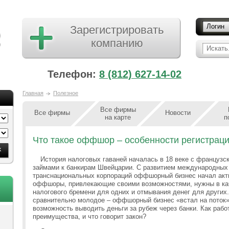
Логин
Зарегистрировать
компанию
Искать.
Телефон:
8 (812) 627-14-02
Главная
Полезное
Все фирмы
Все фирмы
Новости
на карте
п
Что такое оффшор – особенности регистра
История налоговых гаваней началась в 18 веке с французс
займами к банкирам Швейцарии. С развитием международных 
транснациональных корпораций оффшорный бизнес начал акт
оффшоры, привлекающие своими возможностями, нужны в кач
налогового бремени для одних и отмывания денег для других
сравнительно молодое – оффшорный бизнес «встал на поток» 
возможность выводить деньги за рубеж через банки. Как раб
преимущества, и что говорит закон?