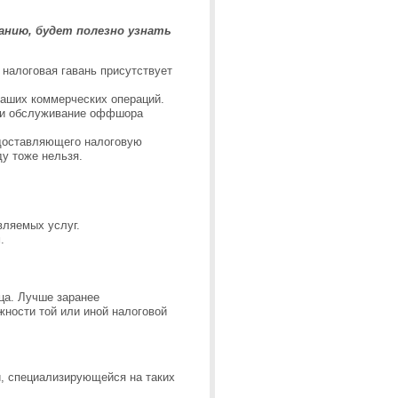
нию, будет полезно узнать
 налоговая гавань присутствует
ваших коммерческих операций.
я и обслуживание оффшора
едоставляющего налоговую
ду тоже нельзя.
вляемых услуг.
.
ца. Лучше заранее
жности той или иной налоговой
, специализирующейся на таких