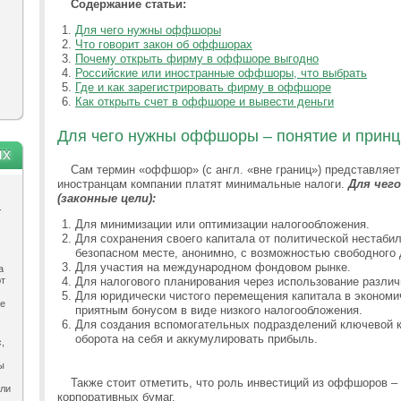
Содержание статьи:
Для чего нужны оффшоры
Что говорит закон об оффшорах
Почему открыть фирму в оффшоре выгодно
Российские или иностранные оффшоры, что выбрать
Где и как зарегистрировать фирму в оффшоре
Как открыть счет в оффшоре и вывести деньги
Для чего нужны оффшоры – понятие и прин
ях
Сам термин «оффшор» (с англ. «вне границ») представляе
иностранцам компании платят минимальные налоги.
Для чег
(законные цели):
.
Для минимизации или оптимизации налогообложения.
Для сохранения своего капитала от политической нестабил
безопасном месте, анонимно, с возможностью свободного 
Для участия на международном фондовом рынке.
а
ют
Для налогового планирования через использование различ
Для юридически чистого перемещения капитала в экономи
ле
приятным бонусом в виде низкого налогообложения.
Для создания вспомогательных подразделений ключевой к
оборота на себя и аккумулировать прибыль.
,
ы
Также стоит отметить, что роль инвестиций из оффшоров 
ыли
корпоративных бумаг.