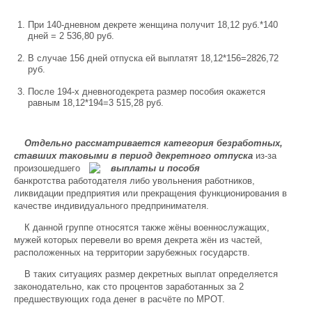
При 140-дневном декрете женщина получит 18,12 руб.*140
дней = 2 536,80 руб.
В случае 156 дней отпуска ей выплатят 18,12*156=2826,72
руб.
После 194-х дневногодекрета размер пособия окажется
равным 18,12*194=3 515,28 руб.
Отдельно рассматривается категория безработных,
ставших таковыми в период декретного
отпуска
из-за
произошедшего
банкротства работодателя либо увольнения работников,
ликвидации предприятия или прекращения функционирования в
качестве индивидуального предпринимателя.
К данной группе относятся также жёны военнослужащих,
мужей которых перевели во время декрета жён из частей,
расположенных на территории зарубежных государств.
В таких ситуациях размер декретных выплат определяется
законодательно, как сто процентов заработанных за 2
предшествующих года денег в расчёте по МРОТ.