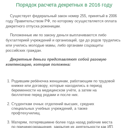
Порядок расчета декретных в 2016 году
Существует федеральный закон номер 255, принятый в 2006
году Правительством РФ, по которому осуществляется оплата
декретного отпуска роженицам.
Положенные им по закону деньги выплачиваются либо
бухгалтерией учреждений и организаций, где до родов трудились
или учились молодые мамы, либо органами соцзащиты
российских граждан.
Декретные деньги представляют собой разовую
компенсацию, которая положена:
Родившим ребёночка женщинам, работающим по трудовой
книжке или договору, которые находились в период
беременности на медицинском учёте, а затем на
бюллетене перед родами и после них.
Студенткам очных отделений высших, средних
специальных учебных учреждений, а также
профтехучилищ.
Матерям, потерявшимне более года назад рабочие места
по причинесокращения, закрытия их деятельности как ИП,