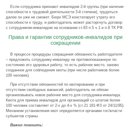
Если сотрудника признают инвалидом 2-й группы (при наличии
способности к трудовой деятельности 3-й степени), трудиться
далее он уже не сможет. Бюро МСЭ констатирует утрату его
способности к труду, и работодатель может расторгнуть договор
с сотрудником-инвалидом на основании ст.83 п.5 ч.1 и п.8 ТК РФ.
Права и гарантии сотрудников-инвалидов при
сокращении
В процессе процедуры сокращения обязанность работодателя
– предложить сотруднику-инвалиду не противопоказанную по
состоянию его здоровья работу, то есть рабочее место, заново
созданное для соблюдения квоты (при числе работников более
100 человек).
При отсутствии обязанностей по квотированию и при
отсутствии свободных вакансий, работодатель не обязан
организовывать новое рабочее место для сотрудника-инвалида.
Квота для приема инвалидов для организаций со штатом более
100 человек составляет от 2-х до 4-х % (ст.21 181-ФЗ от 24/11/95).
Механизм установления квот определяется органами гос/власти
субъектов страны.
Важно помнить: