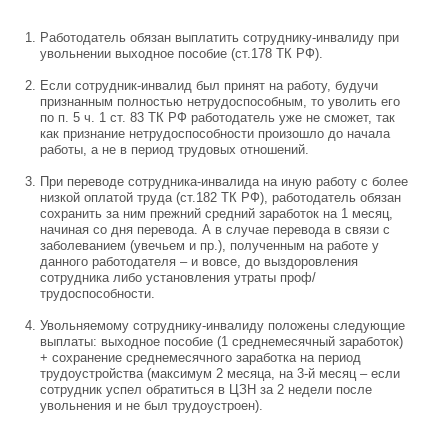
Работодатель обязан выплатить сотруднику-инвалиду при
увольнении выходное пособие (ст.178 ТК РФ).
Если сотрудник-инвалид был принят на работу, будучи
признанным полностью нетрудоспособным, то уволить его
по п. 5 ч. 1 ст. 83 ТК РФ работодатель уже не сможет, так
как признание нетрудоспособности произошло до начала
работы, а не в период трудовых отношений.
При переводе сотрудника-инвалида на иную работу с более
низкой оплатой труда (ст.182 ТК РФ), работодатель обязан
сохранить за ним прежний средний заработок на 1 месяц,
начиная со дня перевода. А в случае перевода в связи с
заболеванием (увечьем и пр.), полученным на работе у
данного работодателя – и вовсе, до выздоровления
сотрудника либо установления утраты проф/
трудоспособности.
Увольняемому сотруднику-инвалиду положены следующие
выплаты: выходное пособие (1 среднемесячный заработок)
+ сохранение среднемесячного заработка на период
трудоустройства (максимум 2 месяца, на 3-й месяц – если
сотрудник успел обратиться в ЦЗН за 2 недели после
увольнения и не был трудоустроен).