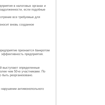
дприятия в налоговых органах и
 задолженности, если подобные
мотрение все требуемые для
вносит вновь созданное
 предприятие признается банкротом
ь эффективность предприятия.
ной выступают определенные
олее чем 50-ю участниками. По
о быть реорганизовано.
и нарушении антимонопольного