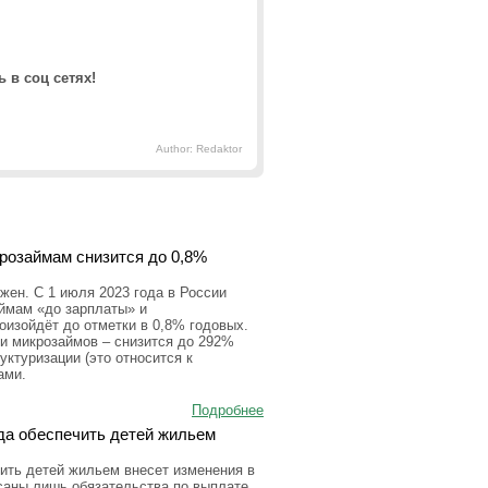
 в соц сетях!
Author: Redaktor
крозаймам снизится до 0,8%
ен. С 1 июля 2023 года в России
аймам «до зарплаты» и
оизойдёт до отметки в 0,8% годовых.
и микрозаймов – снизится до 292%
уктуризации (это относится к
ами.
Подробнее
да обеспечить детей жильем
ить детей жильем внесет изменения в
исаны лишь обязательства по выплате