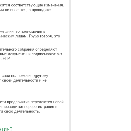
осятся соответствующие изменения.
ия не вносятся, а проводится
омпании, то полномочия в
ческим лицам. Грубо говоря, это
дительного собрания определяют
ные документы и подписывают акт
в ЕГР.
т свои полномочия другому
 своей деятельности и не
ости предприятия передаются новой
и проводится перерегистрация в
ти свою деятельность.
ятия?