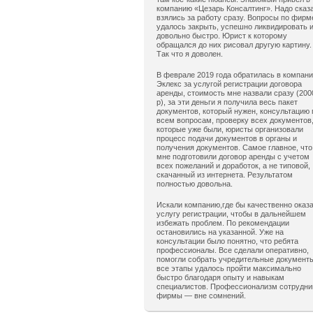
компанию «Цезарь Консалтинг». Надо сказ
взялись за работу сразу. Вопросы по фирм
удалось закрыть, успешно ликвидировать 
довольно быстро. Юрист к которому
обращался до них рисовал другую картину.
Так что я доволен.
В феврале 2019 года обратилась в компан
Эклекс за услугой регистрации договора
аренды, стоимость мне назвали сразу (200
р), за эти деньги я получила весь пакет
документов, который нужен, консультацию 
всем вопросам, проверку всех документов
которые уже были, юристы организовали
процесс подачи документов в органы и
получения документов. Самое главное, что
мне подготовили договор аренды с учетом
всех пожеланий и доработок, а не типовой,
скачанный из интернета. Результатом
полностью довольна.
Искали компанию,где бы качественно оказ
услугу регистрации, чтобы в дальнейшем
избежать проблем. По рекомендации
остановились на указанной. Уже на
консультации было понятно, что ребята
профессионалы. Все сделали оперативно,
помогли собрать учредительные документ
все этапы удалось пройти максимально
быстро благодаря опыту и навыкам
специалистов. Профессионализм сотрудни
фирмы — вне сомнений.