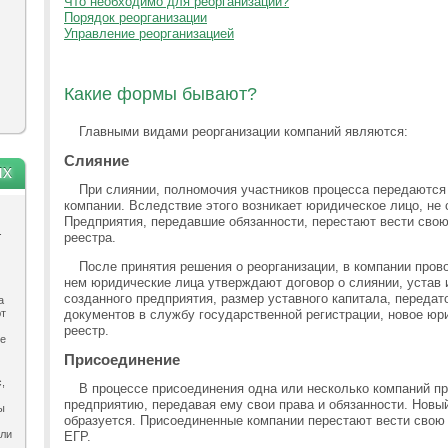
Что необходимо для реорганизации?
Порядок реорганизации
Управление реорганизацией
Какие формы бывают?
Главными видами реорганизации компаний являются:
Слияние
ях
При слиянии, полномочия участников процесса передаются 
компании. Вследствие этого возникает юридическое лицо, не
Предприятия, передавшие обязанности, перестают вести сво
.
реестра.
После принятия решения о реорганизации, в компании пров
нем юридические лица утверждают договор о слиянии, устав
созданного предприятия, размер уставного капитала, передат
а
ют
документов в службу государственной регистрации, новое юр
реестр.
ле
Присоединение
,
В процессе присоединения одна или несколько компаний п
предприятию, передавая ему свои права и обязанности. Новы
ы
образуется. Присоединенные компании перестают вести свою
ыли
ЕГР.