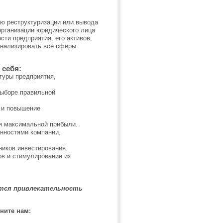
ю реструктуризации или вывода
организации юридического лица
ти предприятия, его активов,
анализировать все сферы
 себя:
туры предприятия,
выборе правильной
 и повышение
ия максимальной прибыли.
нностями компании,
ников инвестирования.
в и стимулирование их
тся привлекательность
ните нам: