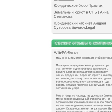
Юридическое бюро Практик
Земельный юрист в СПБ | Анна
Степанова
Юридический кабинет Андрея
Суворова Suvorov.Legal
Свежие отзывы о компани
АЛЬФА-Легал
Нам очень помогли ребята из этой конторы
Пользуемся юридическими услугами при
составлении и для проверке договоров с
различными организациями на поставку
нашей продукции. Хорошие юристы, никогд
не спешат, расскажут все нюансы и сдела
все профессионально - за почти два года
работы никаких проблемных ситуаций пос
оказания их услуг.
Мне от отца по наследству достался бизнес
мягко говоря недоходный. Ни желания, ни
возможности заниматься им не было. Чтоб
не влететь на деньги решил ликвидировать
фирму. Оказалось это не так уж просто. Б
там кое-какие нюансы. Знакомый привел в