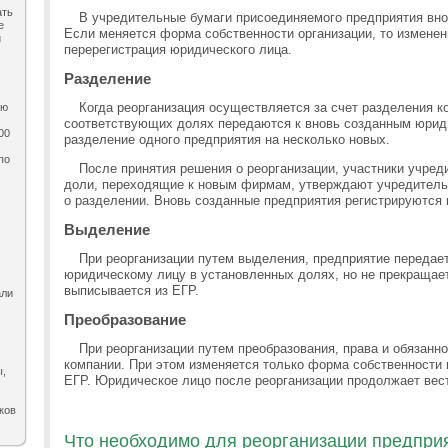
ать
В учредительные бумаги присоединяемого предприятия вн
е
Если меняется форма собственности организации, то изменен
и
перерегистрация юридического лица.
Разделение
Когда реорганизация осуществляется за счет разделения к
ию
соответствующих долях передаются к вновь созданным юриди
00
разделение одного предприятия на несколько новых.
по
После принятия решения о реорганизации, участники учре
,
доли, переходящие к новым фирмам, утверждают учредитель
о разделении. Вновь созданные предприятия регистрируются 
Выделение
При реорганизации путем выделения, предприятие передае
юридическому лицу в установленных долях, но не прекращает
выписывается из ЕГР.
али
Преобразование
При реорганизации путем преобразования, права и обязанн
компании. При этом изменяется только форма собственности 
ы,
ЕГР. Юридическое лицо после реорганизации продолжает вес
ков
Что необходимо для реорганизации предпри