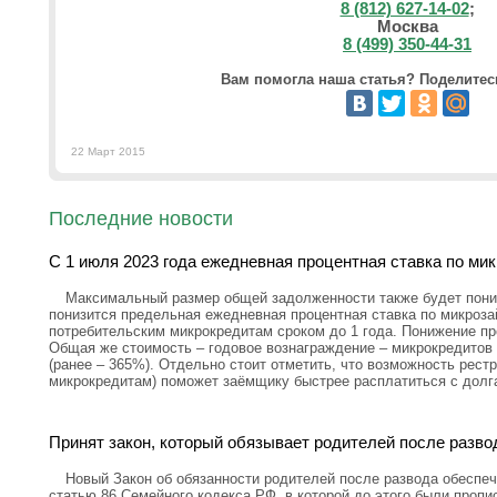
8 (812) 627-14-02
;
Москва
8 (499) 350-44-31
Вам помогла наша статья? Поделитесь
22 Март 2015
Последние новости
С 1 июля 2023 года ежедневная процентная ставка по ми
Максимальный размер общей задолженности также будет пониж
понизится предельная ежедневная процентная ставка по микроз
потребительским микрокредитам сроком до 1 года. Понижение пр
Общая же стоимость – годовое вознаграждение – микрокредитов 
(ранее – 365%). Отдельно стоит отметить, что возможность рестр
микрокредитам) поможет заёмщику быстрее расплатиться с долг
Принят закон, который обязывает родителей после разво
Новый Закон об обязанности родителей после развода обеспеч
статью 86 Семейного кодекса РФ, в которой до этого были проп