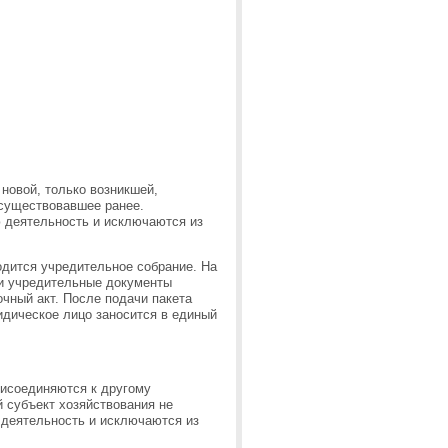
новой, только возникшей,
 существовавшее ранее.
ю деятельность и исключаются из
одится учредительное собрание. На
 и учредительные документы
очный акт. После подачи пакета
идическое лицо заносится в единый
рисоединяются к другому
й субъект хозяйствования не
 деятельность и исключаются из