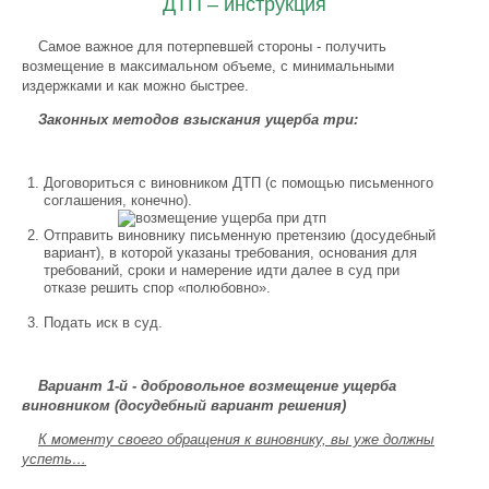
ДТП – инструкция
Самое важное для потерпевшей стороны - получить
возмещение в максимальном объеме, с минимальными
издержками и как можно быстрее.
Законных методов взыскания ущерба три:
Договориться с виновником ДТП (с помощью письменного
соглашения, конечно).
Отправить виновнику письменную претензию (досудебный
вариант), в которой указаны требования, основания для
требований, сроки и намерение идти далее в суд при
отказе решить спор «полюбовно».
Подать иск в суд.
Вариант 1-й - добровольное возмещение ущерба
виновником (досудебный вариант решения)
К моменту своего обращения к виновнику, вы уже должны
успеть…