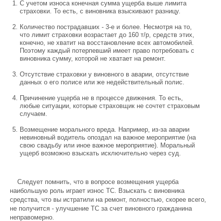
С учетом износа конечная сумма ущерба выше лимита
страховки. То есть, с виновника взыскивают разницу.
Количество пострадавших - 3-е и более. Несмотря на то,
что лимит страховки возрастает до 160 т/р, средств этих,
конечно, не хватит на восстановление всех автомобилей.
Поэтому каждый потерпевший имеет право потребовать с
виновника сумму, которой не хватает на ремонт.
Отсутствие страховки у виновного в аварии, отсутствие
данных о его полисе или же недействительный полис.
Причинение ущерба не в процессе движения. То есть,
любые ситуации, которые страховщик не сочтет страховым
случаем.
Возмещение морального вреда. Например, из-за аварии
невиновный водитель опоздал на важное мероприятие (на
свою свадьбу или иное важное мероприятие). Моральный
ущерб возможно взыскать исключительно через суд.
Следует помнить, что в вопросе возмещения ущерба
наибольшую роль играет износ ТС. Взыскать с виновника
средства, что вы истратили на ремонт, полностью, скорее всего,
не получится - улучшение ТС за счет виновного гражданина
неправомерно.