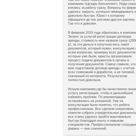
компанию «Цезарь Консалтинг». Надо сказ
взялись за работу сразу. Вопросы по фирм
удалось закрыть, успешно ликвидировать 
довольно быстро. Юрист к которому
обращался до них рисовал другую картину.
Так что я доволен.
В феврале 2019 года обратилась в компан
Эклекс за услугой регистрации договора
аренды, стоимость мне назвали сразу (200
р), за эти деньги я получила весь пакет
документов, который нужен, консультацию 
всем вопросам, проверку всех документов
которые уже были, юристы организовали
процесс подачи документов в органы и
получения документов. Самое главное, что
мне подготовили договор аренды с учетом
всех пожеланий и доработок, а не типовой,
скачанный из интернета. Результатом
полностью довольна.
Искали компанию,где бы качественно оказ
услугу регистрации, чтобы в дальнейшем
избежать проблем. По рекомендации
остановились на указанной. Уже на
консультации было понятно, что ребята
профессионалы. Все сделали оперативно,
помогли собрать учредительные документ
все этапы удалось пройти максимально
быстро благодаря опыту и навыкам
специалистов. Профессионализм сотрудни
фирмы — вне сомнений.