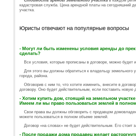
Стоимость аренды земельного участка
в каждом реги
кадастровая служба. Цена арендной платы на сегодняшний де
участка.
Юристы отвечают на популярные вопросы
- Могут ли быть изменены условия аренды до прекр
сделать?
Все условия, которые прописаны в договоре, можно будет 
Для этого вы должны обратиться к владельцу земельного у
города, района.
Обговорив с ним то, что хотите изменить, внесите в догово
договору. Оно будет действительным, если поставить новую д
- Хотим купить дом, стоящий на земельном участке 
Имеем ли мы право пользоваться землей в полно
Свои права вы должны обговорить с продавцом домовладен
можете пользоваться в полном объеме землей.
Договор «на словах» не будет действительным. Его стоит 
- После продажи дома продавец желает расторгнут