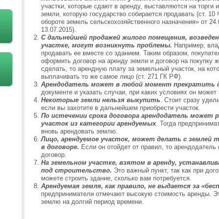
участки, которые сдают в аренду, выставляются на торги и
земли, которую государство собирается продавать (ст. 10
обороте земель сельскохозяйственного назначения» от 24.0
13.07.2015).
С дальнейшей продажей жилого помещения, возведен
участке, могут возникнуть проблемы.
Например, вла
продавать ее вместе со зданием. Таким образом, покупат
оформить договор на аренду земли и договор на покупку 
сделать, то арендную плату за земельный участок, на кот
выплачивать то же самое лицо (ст. 271 ГК РФ).
Арендодатель может в любой момент прекратить д
документе и указать случаи, при каких условиях он может 
Некоторые земли нельзя выкупить
. Стоит сразу удел
если вы захотите в дальнейшем приобрести участок.
По истечении срока договора арендодатель может
участок из категории арендуемых
. Тогда предпринима
вновь арендовать землю.
Лицо, арендуемое участок, может делать с землей 
в договоре.
Если он отойдет от правил, то арендодатель 
договор.
На земельном участке, взятом в аренду, устанавли
под строительство.
Это важный пункт, так как при дог
можете строить здание, сколько вам потребуется.
Арендуемая земля, как правило, не выдается за «бес
предприниматели отмечают высокую стоимость аренды. Э
землю на долгий период времени.