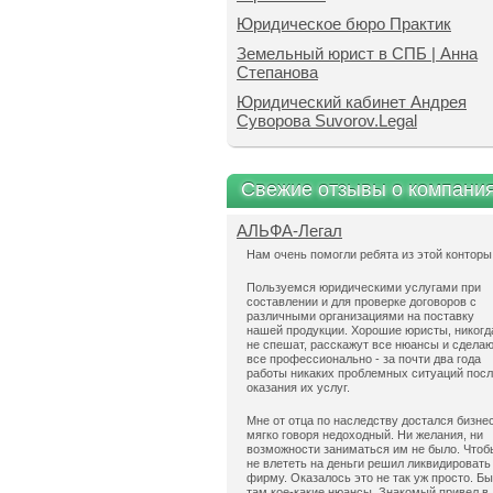
Юридическое бюро Практик
Земельный юрист в СПБ | Анна
Степанова
Юридический кабинет Андрея
Суворова Suvorov.Legal
Свежие отзывы о компани
АЛЬФА-Легал
Нам очень помогли ребята из этой конторы
Пользуемся юридическими услугами при
составлении и для проверке договоров с
различными организациями на поставку
нашей продукции. Хорошие юристы, никогд
не спешат, расскажут все нюансы и сдела
все профессионально - за почти два года
работы никаких проблемных ситуаций пос
оказания их услуг.
Мне от отца по наследству достался бизнес
мягко говоря недоходный. Ни желания, ни
возможности заниматься им не было. Чтоб
не влететь на деньги решил ликвидировать
фирму. Оказалось это не так уж просто. Б
там кое-какие нюансы. Знакомый привел в