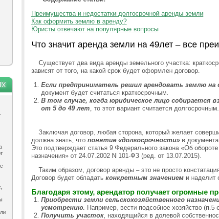
Преимущества и недостатки долгосрочной аренды земли
Как оформить землю в аренду?
Юристы отвечают на популярные вопросы
Что значит аренда земли на 49лет – все пре
Существует два вида аренды земельного участка: краткоср
зависят от того, на какой срок будет оформлен договор.
ях
Если предприниматель решил арендовать землю на с
документ будет считаться краткосрочным.
В том случае, когда юридическое лицо собирается вз
от 5 до 49 лет
, то этот вариант считается долгосрочным.
.
Заключая договор, любая сторона, который желает соверши
должна знать, что
понятие «долгосрочности»
в документа
а
Это подтверждает статья 9 Федерального закона «Об обороте
ют
назначения» от 24.07.2002 N 101-ФЗ (ред. от 13.07.2015).
ле
Таким образом, договор аренды – это не просто констатац
Договор будет обладать
конкретным значением
и наделит 
,
Благодаря этому, арендатор получает огромные п
Приобрести земли сельскохозяйственного назначени
ы
усмотрению.
Например, вести подсобное хозяйство (п.5 ст
ыли
Получить участок
, находящийся в долевой собственнос