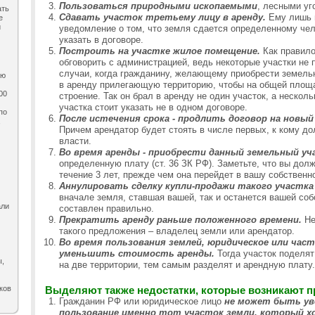
Пользоваться природными ископаемыми
, лесными уг
ать
Сдавать участок третьему лицу в аренду.
Ему лишь 
е
и
уведомление о том, что земля сдается определенному чел
указать в договоре.
Построить на участке жилое помещение.
Как правило
обговорить с администрацией, ведь некоторые участки не
случаи, когда гражданину, желающему приобрести земель
ию
в аренду прилегающую территорию, чтобы на общей площ
00
строение. Так он брал в аренду не один участок, а нескол
участка стоит указать не в одном договоре.
по
После истечения срока - продлить договор на новый
,
Причем арендатор будет стоять в числе первых, к кому д
власти.
Во время аренды - приобрести данный земельный уч
определенную плату (ст. 36 ЗК РФ). Заметьте, что вы до
течение 3 лет, прежде чем она перейдет в вашу собственн
Аннулировать сделку купли-продажи такого участка
вначале земля, ставшая вашей, так и останется вашей со
али
составлен правильно.
Прекратить аренду раньше положенного времени.
Не
такого предложения – владелец земли или арендатор.
Во время пользования землей, юридическое или час
уменьшить стоимость аренды.
Тогда участок поделя
ы,
на две территории, тем самым разделят и арендную плату.
ков
Выделяют также недостатки, которые возникают пр
Гражданин РФ или юридическое лицо
не может быть уве
пользование именно тот участок земли, который х