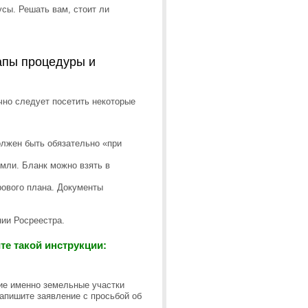
усы. Решать вам, стоит ли
тапы процедуры и
но следует посетить некоторые
олжен быть обязательно «при
емли. Бланк можно взять в
рового плана. Документы
ии Росреестра.
е такой инструкции:
кие именно земельные участки
напишите заявление с просьбой об