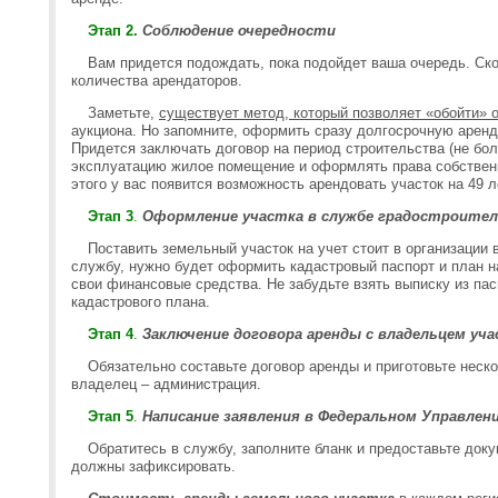
Этап 2.
Соблюдение очередности
Вам придется подождать, пока подойдет ваша очередь. Ско
количества арендаторов.
Заметьте,
существует метод, который позволяет «обойти» 
аукциона. Но запомните, оформить сразу долгосрочную аренд
Придется заключать договор на период строительства (не боле
эксплуатацию жилое помещение и оформлять права собственн
этого у вас появится возможность арендовать участок на 49 л
Этап 3
.
Оформление участка в службе градостроител
Поставить земельный участок на учет стоит в организации 
службу, нужно будет оформить кадастровый паспорт и план н
свои финансовые средства. Не забудьте взять выписку из пас
кадастрового плана.
Этап 4
.
Заключение договора аренды с владельцем уч
Обязательно составьте договор аренды и приготовьте неск
владелец – администрация.
Этап 5
.
Написание заявления в Федеральном Управлен
Обратитесь в службу, заполните бланк и предоставьте док
должны зафиксировать.