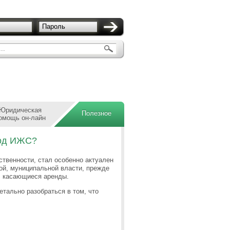
Пароль
..
Юридическая
Полезное
омощь он-лайн
под ИЖС?
твенности, стал особенно актуален
ой, муниципальной власти, прежде
, касающиеся аренды.
етально разобраться в том, что