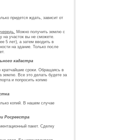
лько придется ждать, зависит от
очередь.
Можно получить землю с
у на участок вы не сможете.
е 5 лет), а затем вводить в
ости на здание. Только после
ет.
ьного кадастра
в кратчайшие сроки. Обращаясь в
а землю. Все это делать будете за
порта и попросить копию
астка
олько копий. В нашем случае
ии Росреестра
ументационный пакет. Сделку