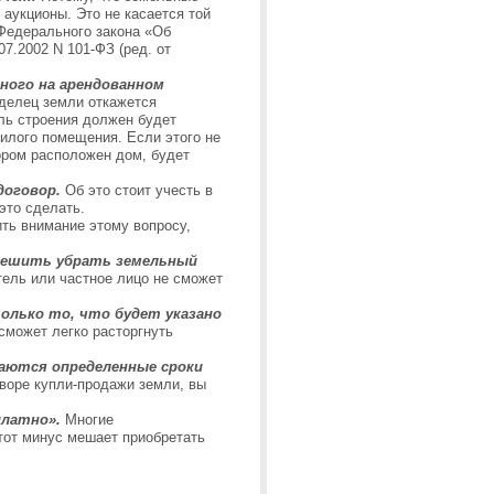
 аукционы. Это не касается той
 Федерального закона «Об
7.2002 N 101-ФЗ (ред. от
ного на арендованном
делец земли откажется
ель строения должен будет
жилого помещения. Если этого не
ором расположен дом, будет
оговор.
Об это стоит учесть в
это сделать.
ить внимание этому вопросу,
 решить убрать земельный
тель или частное лицо не сможет
только то, что будет указано
сможет легко расторгнуть
ваются определенные сроки
оворе купли-продажи земли, вы
платно».
Многие
тот минус мешает приобретать