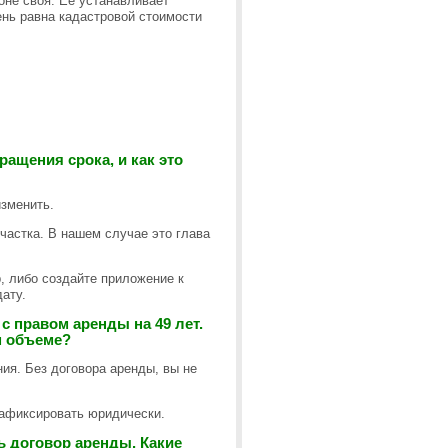
оне своя. Ее устанавливает
нь равна кадастровой стоимости
ащения срока, и как это
изменить.
частка. В нашем случае это глава
р, либо создайте приложение к
ату.
с правом аренды на 49 лет.
м объеме?
ия. Без договора аренды, вы не
зафиксировать юридически.
ь договор аренды. Какие