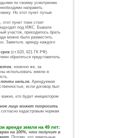
одьями по своему усмотрению.
необходимо направить
овеку. Но этот пункт лучше
, этот пункт тоже стоит
 подходят под ИЖС. Бывали
ный участок, приходилось брать
ади можно было разместить
ько. Заметьте, аренду каждого
 срок
(ст.620, 621 ГК РФ).
олжен обратиться представитель
асток
, конечно же, за
лжны использовать землю в
ость.
 почти нельзя.
Арендуемая
бственностью, если договор был
 важно, кто будет инициатором
тное лицо может попросить
т согласно кадастровым нормам
и аренде земли на 49 лет:
рен на 100%, что получит в
очет.
Потому, что земельные