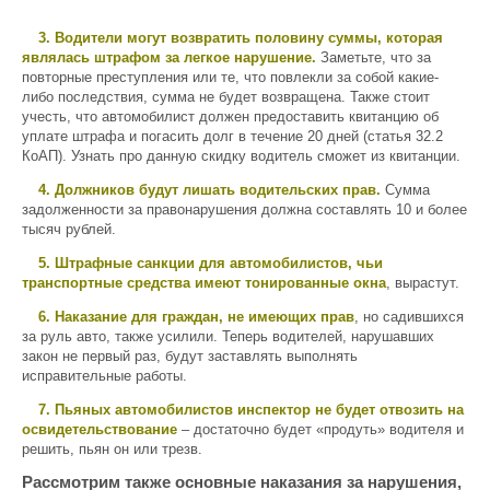
3. Водители могут возвратить половину суммы, которая
являлась штрафом за легкое нарушение.
Заметьте, что за
повторные преступления или те, что повлекли за собой какие-
либо последствия, сумма не будет возвращена. Также стоит
учесть, что автомобилист должен предоставить квитанцию об
уплате штрафа и погасить долг в течение 20 дней (статья 32.2
КоАП). Узнать про данную скидку водитель сможет из квитанции.
4. Должников будут лишать водительских прав.
Сумма
задолженности за правонарушения должна составлять 10 и более
тысяч рублей.
5. Штрафные санкции для автомобилистов, чьи
транспортные средства имеют тонированные окна
, вырастут.
6. Наказание для граждан, не имеющих прав
, но садившихся
за руль авто, также усилили. Теперь водителей, нарушавших
закон не первый раз, будут заставлять выполнять
исправительные работы.
7. Пьяных автомобилистов инспектор не будет отвозить на
освидетельствование
– достаточно будет «продуть» водителя и
решить, пьян он или трезв.
Рассмотрим также основные наказания за нарушения,