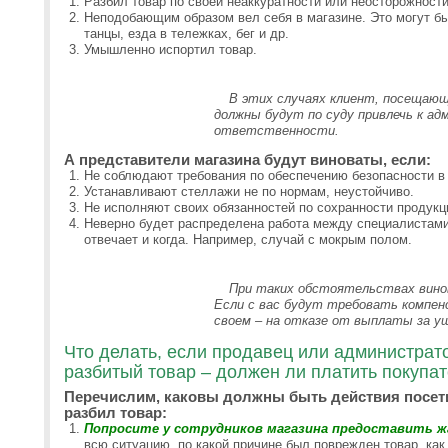
Разбил товар по своей неаккуратности или неосторожности,
Неподобающим образом вел себя в магазине. Это могут бы
танцы, езда в тележках, бег и др.
Умышленно испортил товар.
В этих случаях клиент, посещающи
должны будут по суду привлечь к а
ответственности.
А представители магазина будут виноваты, если:
Не соблюдают требования по обеспечению безопасности в
Устанавливают стеллажи не по нормам, неустойчиво.
Не исполняют своих обязанностей по сохранности продукц
Неверно будет распределена работа между специалистами, 
отвечает и когда. Например, случай с мокрым полом.
При таких обстоятельствах вино
Если с вас будут требовать компе
своем – на отказе от выплаты за у
Что делать, если продавец или администрат
разбитый товар – должен ли платить покупа
Перечислим, каковы должны быть действия посети
разбил товар:
Попросите у сотрудников магазина предоставить ж
всю ситуацию, по какой причине был поврежден товар, как