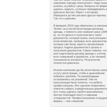
компанию «Цезарь Консалтинг». Надо сказ
взялись за работу сразу. Вопросы по фирм
удалось закрыть, успешно ликвидировать 
довольно быстро. Юрист к которому
обращался до них рисовал другую картину.
Так что я доволен.
В феврале 2019 года обратилась в компан
Эклекс за услугой регистрации договора
аренды, стоимость мне назвали сразу (200
р), за эти деньги я получила весь пакет
документов, который нужен, консультацию 
всем вопросам, проверку всех документов
которые уже были, юристы организовали
процесс подачи документов в органы и
получения документов. Самое главное, что
мне подготовили договор аренды с учетом
всех пожеланий и доработок, а не типовой,
скачанный из интернета. Результатом
полностью довольна.
Искали компанию,где бы качественно оказ
услугу регистрации, чтобы в дальнейшем
избежать проблем. По рекомендации
остановились на указанной. Уже на
консультации было понятно, что ребята
профессионалы. Все сделали оперативно,
помогли собрать учредительные документ
все этапы удалось пройти максимально
быстро благодаря опыту и навыкам
специалистов. Профессионализм сотрудни
фирмы — вне сомнений.