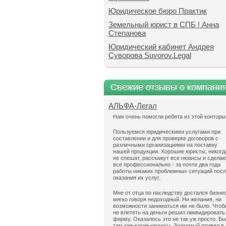
Юридическое бюро Практик
Земельный юрист в СПБ | Анна
Степанова
Юридический кабинет Андрея
Суворова Suvorov.Legal
Свежие отзывы о компани
АЛЬФА-Легал
Нам очень помогли ребята из этой конторы
Пользуемся юридическими услугами при
составлении и для проверке договоров с
различными организациями на поставку
нашей продукции. Хорошие юристы, никогд
не спешат, расскажут все нюансы и сдела
все профессионально - за почти два года
работы никаких проблемных ситуаций пос
оказания их услуг.
Мне от отца по наследству достался бизнес
мягко говоря недоходный. Ни желания, ни
возможности заниматься им не было. Чтоб
не влететь на деньги решил ликвидировать
фирму. Оказалось это не так уж просто. Б
там кое-какие нюансы. Знакомый привел в