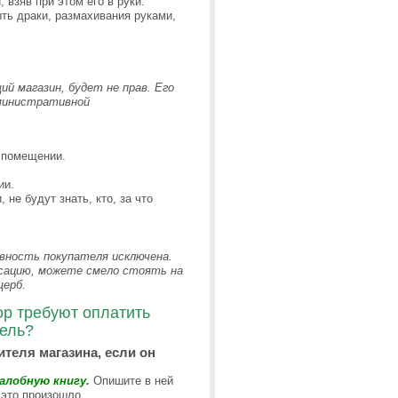
 взяв при этом его в руки.
ть драки, размахивания руками,
й магазин, будет не прав. Его
дминистративной
 помещении.
ии.
не будут знать, кто, за что
вность покупателя исключена.
нсацию, можете смело стоять на
щерб.
ор требуют оплатить
тель?
теля магазина, если он
алобную книгу.
Опишите в ней
 это произошло.