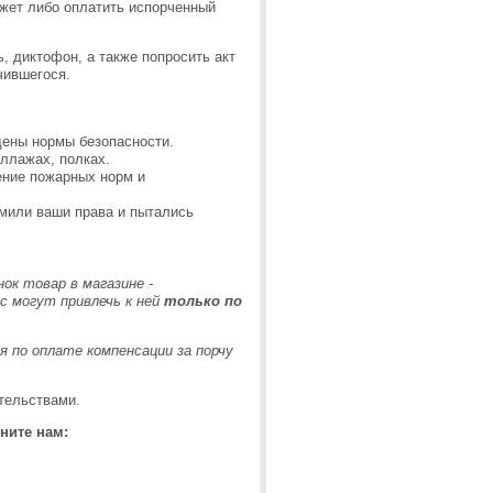
ожет либо оплатить испорченный
, диктофон, а также попросить акт
чившегося.
дены нормы безопасности.
ллажах, полках.
ение пожарных норм и
емили ваши права и пытались
ок товар в магазине -
с могут привлечь к ней
только по
 по оплате компенсации за порчу
тельствами.
ните нам: