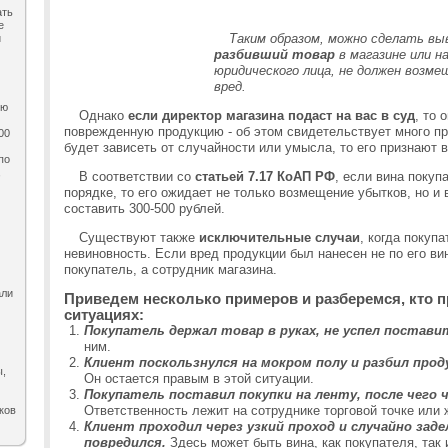
ать
е
Таким образом, можно сделать вы
и
разбивший товар
в магазине или н
юридического лица, не должен возм
вред.
ию
Однако
если директор магазина подаст на вас в суд
, то 
поврежденную продукцию - об этом свидетельствует много при
00
будет зависеть от случайности или умысла, то его признают 
по
,
В соответствии со
статьей 7.17 КоАП РФ
, если вина покуп
порядке, то его ожидает не только возмещение убытков, но и
составить 300-500 рублей.
Существуют также
исключительные случаи
, когда покуп
невиновность. Если вред продукции был нанесен не по его вине
покупатель, а сотрудник магазина.
али
Приведем несколько примеров и разберемся, кто пр
ситуациях:
Покупатель держал товар в руках, не успел поставит
ним.
Клиент поскользнулся на мокром полу и разбил прод
ы,
Он остается правым в этой ситуации.
Покупатель поставил покупки на ленту, после чего 
Ответственность лежит на сотруднике торговой точке или 
ков
Клиент проходил через узкий проход и случайно зад
повредился.
Здесь может быть вина, как покупателя, так