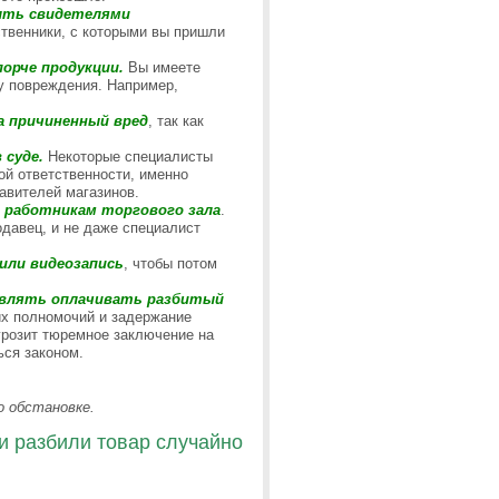
быть свидетелями
ственники, с которыми вы пришли
орче продукции.
Вы имеете
у повреждения. Например,
а причиненный вред
, так как
 суде.
Некоторые специалисты
ой ответственности, именно
авителей магазинов.
ы работникам торгового зала
.
одавец, и не даже специалист
или видеозапись
, чтобы потом
авлять оплачивать разбитый
х полномочий и задержание
 грозит тюремное заключение на
ься законом.
о обстановке.
и разбили товар случайно