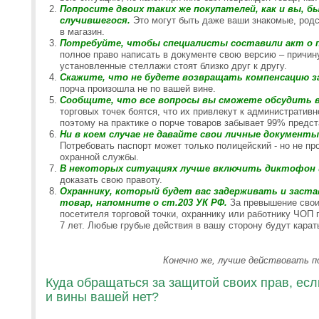
Попросите двоих таких же покупателей, как и вы, 
случившегося.
Это могут быть даже ваши знакомые, род
в магазин.
Потребуйте, чтобы специалисты составили акт о п
полное право написать в документе свою версию – причин
установленные стеллажи стоят близко друг к другу.
Скажите, что не будете возвращать компенсацию з
порча произошла не по вашей вине.
Сообщите, что все вопросы вы сможете обсудить в
торговых точек боятся, что их привлекут к административн
поэтому на практике о порче товаров забывает 99% предст
Ни в коем случае не давайте свои личные документ
Потребовать паспорт может только полицейский - но не пр
охранной службы.
В некоторых ситуациях лучше включить диктофон 
доказать свою правоту.
Охраннику, который будет вас задерживать и заст
товар, напомните о ст.203 УК РФ.
За превышение свои
посетителя торговой точки, охраннику или работнику ЧОП
7 лет. Любые грубые действия в вашу сторону будут карат
Конечно же, лучше действовать п
Куда обращаться за защитой своих прав, есл
и вины вашей нет?