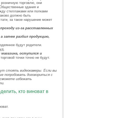
розничную торговлю, они
 «Общественные здания и
ежду стеллажами или полками
каково должно быть
тати, за такое нарушение может
 проходу из-за расставленных
 а затем разбил продукцию,
одеянное будут родители.
уд.
 магазина, оступился и
торговой точки точно не будут.
гут стоять видеокамеры. Если вы
чше попробовать договориться с
ы сможете избежать
ти.
делить, кто виноват в
новат.