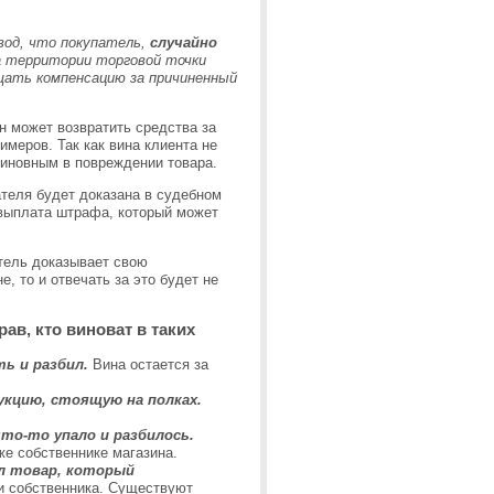
вод, что покупатель,
случайно
а территории торговой точки
ещать компенсацию за причиненный
он может возвратить средства за
меров. Так как вина клиента не
виновным в повреждении товара.
ателя будет доказана в судебном
 выплата штрафа, который может
атель доказывает свою
, то и отвечать за это будет не
ав, кто виноват в таких
ь и разбил.
Вина остается за
укцию, стоящую на полках.
что-то упало и разбилось.
же собственнике магазина.
ел товар, который
 и собственника. Существуют