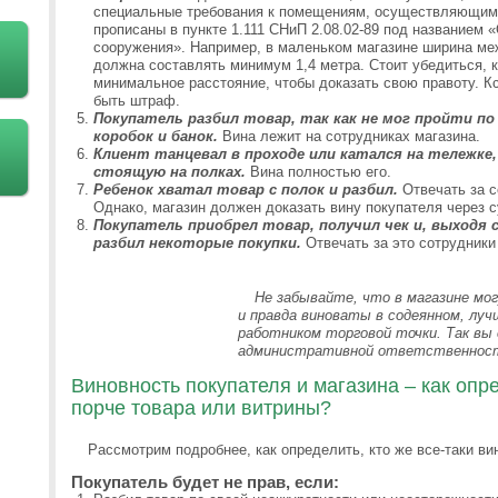
специальные требования к помещениям, осуществляющим 
прописаны в пункте 1.111 СНиП 2.08.02-89 под названием
сооружения». Например, в маленьком магазине ширина м
должна составлять минимум 1,4 метра. Стоит убедиться, 
минимальное расстояние, чтобы доказать свою правоту. Кс
быть штраф.
Покупатель разбил товар, так как не мог пройти по
коробок и банок.
Вина лежит на сотрудниках магазина.
Клиент танцевал в проходе или катался на тележке,
стоящую на полках.
Вина полностью его.
Ребенок хватал товар с полок и разбил.
Отвечать за с
Однако, магазин должен доказать вину покупателя через с
Покупатель приобрел товар, получил чек и, выходя с
разбил некоторые покупки.
Отвечать за это сотрудники 
Не забывайте, что в магазине мо
и правда виноваты в содеянном, лу
работником торговой точки. Так в
административной ответственнос
Виновность покупателя и магазина – как опре
порче товара или витрины?
Рассмотрим подробнее, как определить, кто же все-таки ви
Покупатель будет не прав, если: