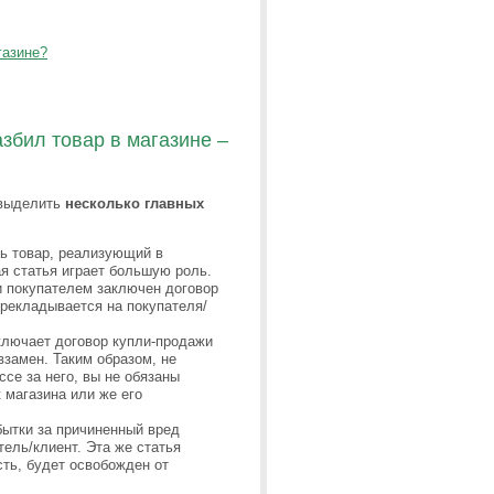
газине?
азбил товар в магазине –
 выделить
несколько главных
сь товар, реализующий в
ая статья играет большую роль.
и покупателем заключен договор
ерекладывается на покупателя/
ключает договор купли-продажи
 взамен. Таким образом, не
ссе за него, вы не обязаны
к магазина или же его
бытки за причиненный вред
ель/клиент. Эта же статья
сть, будет освобожден от