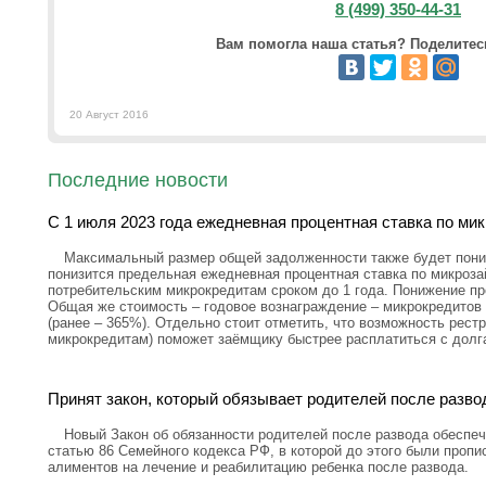
8 (499) 350-44-31
Вам помогла наша статья? Поделитесь
20 Август 2016
Последние новости
С 1 июля 2023 года ежедневная процентная ставка по ми
Максимальный размер общей задолженности также будет пониж
понизится предельная ежедневная процентная ставка по микроз
потребительским микрокредитам сроком до 1 года. Понижение пр
Общая же стоимость – годовое вознаграждение – микрокредитов 
(ранее – 365%). Отдельно стоит отметить, что возможность рестр
микрокредитам) поможет заёмщику быстрее расплатиться с долг
Принят закон, который обязывает родителей после разво
Новый Закон об обязанности родителей после развода обеспеч
статью 86 Семейного кодекса РФ, в которой до этого были проп
алиментов на лечение и реабилитацию ребенка после развода.