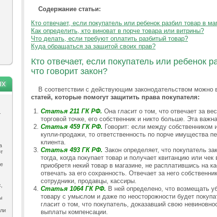
Содержание статьи:
Кто отвечает, если покупатель или ребенок разбил товар в ма
Как определить, кто виноват в порче товара или витрины?
Что делать, если требуют оплатить разбитый товар?
Куда обращаться за защитой своих прав?
Кто отвечает, если покупатель или ребенок р
что говорит закон?
ях
В соответствии с действующим законодательством можно
статей, которые помогут защитить права покупателя:
Статья 211 ГК РФ.
Она гласит о том, что отвечает за ве
.
торговой точке, его собственник и никто больше. Эта важн
Статья 459 ГК РФ.
Говорит: если между собственником 
купли-продажи, то ответственность по порче имущества п
клиента.
а
Статья 493 ГК РФ.
Закон определяет, что покупатель за
ют
тогда, когда покупает товар и получает квитанцию или чек
ле
приобретя некий товар в магазине, не расплатившись на ка
отвечать за его сохранность. Отвечает за него собственни
сотрудники, продавцы, кассиры.
,
Статья 1064 ГК РФ.
В ней определено, что возмещать у
товару с умыслом и даже по неосторожности будет покупат
ы
гласит о том, что покупатель, доказавший свою невиновно
ыли
выплаты компенсации.