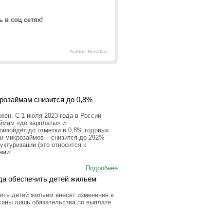
 в соц сетях!
Author: Redaktor
крозаймам снизится до 0,8%
ен. С 1 июля 2023 года в России
аймам «до зарплаты» и
оизойдёт до отметки в 0,8% годовых.
и микрозаймов – снизится до 292%
уктуризации (это относится к
ами.
Подробнее
да обеспечить детей жильем
ить детей жильем внесет изменения в
исаны лишь обязательства по выплате