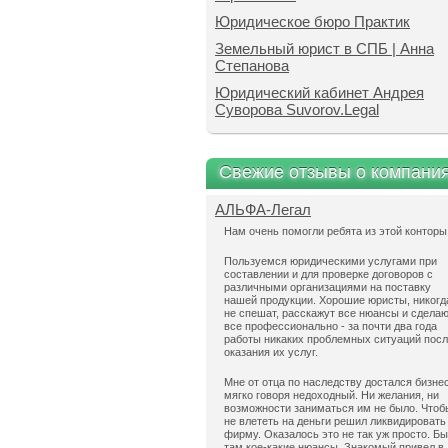
Юридическое бюро Практик
Земельный юрист в СПБ | Анна
Степанова
Юридический кабинет Андрея
Суворова Suvorov.Legal
Свежие отзывы о компани
АЛЬФА-Легал
Нам очень помогли ребята из этой конторы
Пользуемся юридическими услугами при
составлении и для проверке договоров с
различными организациями на поставку
нашей продукции. Хорошие юристы, никогд
не спешат, расскажут все нюансы и сдела
все профессионально - за почти два года
работы никаких проблемных ситуаций пос
оказания их услуг.
Мне от отца по наследству достался бизнес
мягко говоря недоходный. Ни желания, ни
возможности заниматься им не было. Чтоб
не влететь на деньги решил ликвидировать
фирму. Оказалось это не так уж просто. Б
там кое-какие нюансы. Знакомый привел в