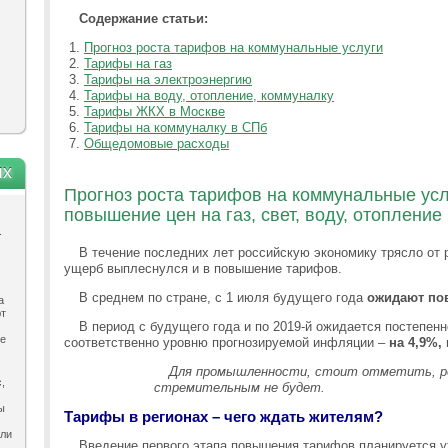
Содержание статьи:
Прогноз роста тарифов на коммунальные услуги
Тарифы на газ
Тарифы на электроэнергию
Тарифы на воду, отопление, коммуналку
Тарифы ЖКХ в Москве
Тарифы на коммуналку в СПб
Общедомовые расходы
ях
Прогноз роста тарифов на коммунальные услу
повышение цен на газ, свет, воду, отопление и
.
В течение последних лет российскую экономику трясло от 
ущерб выплеснулся и в повышение тарифов.
В среднем по стране, с 1 июля будущего года
ожидают по
а
ют
В период с будущего года и по 2019-й ожидается постепе
ле
соответственно уровню прогнозируемой инфляции –
на 4,9%,
Для промышленности, стоит отметить, р
,
стремительным не будет.
ы
Тарифы в регионах – чего ждать жителям?
ыли
Введение первого этапа повышения тарифов планируется у