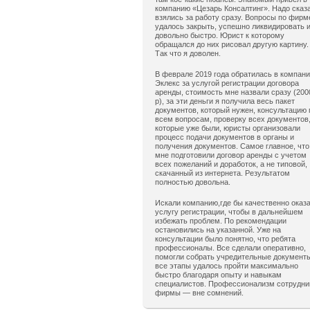
компанию «Цезарь Консалтинг». Надо сказ
взялись за работу сразу. Вопросы по фирм
удалось закрыть, успешно ликвидировать 
довольно быстро. Юрист к которому
обращался до них рисовал другую картину.
Так что я доволен.
В феврале 2019 года обратилась в компан
Эклекс за услугой регистрации договора
аренды, стоимость мне назвали сразу (200
р), за эти деньги я получила весь пакет
документов, который нужен, консультацию 
всем вопросам, проверку всех документов
которые уже были, юристы организовали
процесс подачи документов в органы и
получения документов. Самое главное, что
мне подготовили договор аренды с учетом
всех пожеланий и доработок, а не типовой,
скачанный из интернета. Результатом
полностью довольна.
Искали компанию,где бы качественно оказ
услугу регистрации, чтобы в дальнейшем
избежать проблем. По рекомендации
остановились на указанной. Уже на
консультации было понятно, что ребята
профессионалы. Все сделали оперативно,
помогли собрать учредительные документ
все этапы удалось пройти максимально
быстро благодаря опыту и навыкам
специалистов. Профессионализм сотрудни
фирмы — вне сомнений.