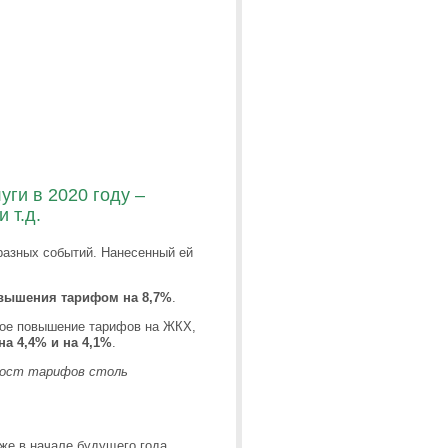
ги в 2020 году –
 т.д.
разных событий. Нанесенный ей
вышения тарифом на 8,7%
.
нное повышение тарифов на ЖКХ,
 на 4,4% и на 4,1%
.
ост тарифов столь
же в начале будущего года,