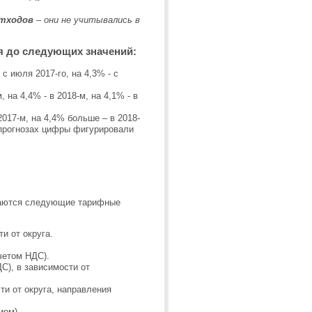
тходов
– они не учитывались в
 до следующих значений:
.
с июля 2017-го, на 4,3% - с
на 4,4% - в 2018-м, на 4,1% - в
017-м, на 4,4% больше – в 2018-
х прогнозах цифры фигурировали
идаются следующие тарифные
ти от округа.
учетом НДС).
ДС), в зависимости от
сти от округа, направления
ием).