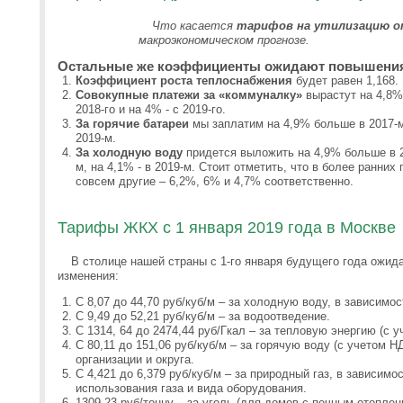
Что касается
тарифов на утилизацию о
макроэкономическом прогнозе.
Остальные же коэффициенты ожидают повышения
Коэффициент роста теплоснабжения
будет равен 1,168
Совокупные платежи за «коммуналку»
вырастут на 4,8% 
2018-го и на 4% - с 2019-го.
За горячие батареи
мы заплатим на 4,9% больше в 2017-м, 
2019-м.
За холодную воду
придется выложить на 4,9% больше в 2
м, на 4,1% - в 2019-м. Стоит отметить, что в более ранни
совсем другие – 6,2%, 6% и 4,7% соответственно.
Тарифы ЖКХ с 1 января 2019 года в Москве
В столице нашей страны с 1-го января будущего года ож
изменения:
С 8,07 до 44,70 руб/куб/м – за холодную воду, в зависимос
С 9,49 до 52,21 руб/куб/м – за водоотведение.
С 1314, 64 до 2474,44 руб/Гкал – за тепловую энергию (с 
С 80,11 до 151,06 руб/куб/м – за горячую воду (с учетом Н
организации и округа.
С 4,421 до 6,379 руб/куб/м – за природный газ, в зависимо
использования газа и вида оборудования.
1309,23 руб/тонну – за уголь (для домов с печным отоплен