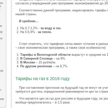
ать
согласно утвержденной уже программе эконом/развития до 203
е
и
Соответственно данной программе, индексировать тарифы б
нашей страны.
В среднем…
ию
На 0,7-1,2% -
за воду и газ.
На 5-5,9% -
за тепло.
00
по
,
Стоит отметить, что тарифная сетка имеет отличия в разны
– своя экономическая программа, а также свои особенности):
Тарифы в Вологодской области
вырастут в среднем на 
В Северной Столице
– на 9%.
В Москве
– 15 руб/кв/м.
По другим регионам
– на 8,7%.
али
Тарифы на газ в 2019 году
При составлении прогнозов на будущий год не могут не учи
ы,
требуется достичь определенной равномерности цен по стран
Что касается цен за газ для россиян в будущем году, их р
ков
вообще предполагалось – в 1,5 раза: