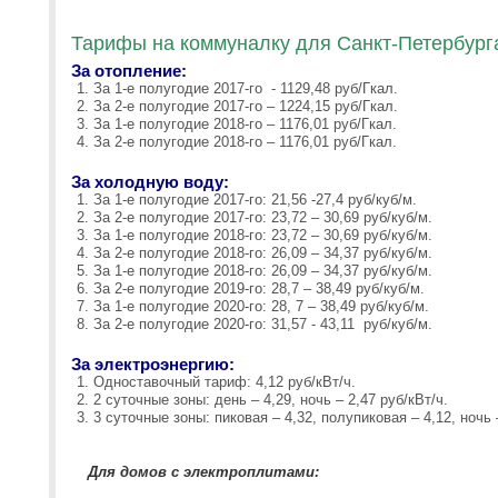
Тарифы на коммуналку для Санкт-Петербурга
За отопление:
За 1-е полугодие 2017-го - 1129,48 руб/Гкал.
За 2-е полугодие 2017-го – 1224,15 руб/Гкал.
За 1-е полугодие 2018-го – 1176,01 руб/Гкал.
За 2-е полугодие 2018-го – 1176,01 руб/Гкал.
За холодную воду:
За 1-е полугодие 2017-го: 21,56 -27,4 руб/куб/м.
За 2-е полугодие 2017-го: 23,72 – 30,69 руб/куб/м.
За 1-е полугодие 2018-го: 23,72 – 30,69 руб/куб/м.
За 2-е полугодие 2018-го: 26,09 – 34,37 руб/куб/м.
За 1-е полугодие 2018-го: 26,09 – 34,37 руб/куб/м.
За 2-е полугодие 2019-го: 28,7 – 38,49 руб/куб/м.
За 1-е полугодие 2020-го: 28, 7 – 38,49 руб/куб/м.
За 2-е полугодие 2020-го: 31,57 - 43,11 руб/куб/м.
За электроэнергию:
Одноставочный тариф: 4,12 руб/кВт/ч.
2 суточные зоны: день – 4,29, ночь – 2,47 руб/кВт/ч.
3 суточные зоны: пиковая – 4,32, полупиковая – 4,12, ночь 
Для домов с электроплитами: