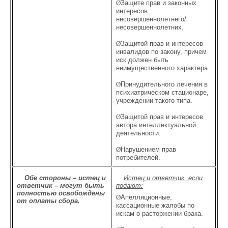
Ø
Защите прав и законных
интересов
несовершеннолетнего/
несовершеннолетних.
Ø
Защитой прав и интересов
инвалидов по закону, причем
иск должен быть
неимущественного характера.
Ø
Принудительного лечения в
психиатрическом стационаре,
учреждении такого типа.
Ø
Защитой прав и интересов
автора интеллектуальной
деятельности.
Ø
Нарушением прав
потребителей.
Обе стороны – истец и
Истец и ответчик, если
ответчик – могут быть
подают:
полностью освобождены
Ø
Апелляционные,
от оплаты сбора.
кассационные жалобы по
искам о расторжении брака.