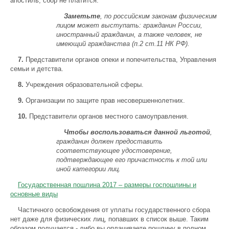
апостиль, сбор не платится.
Заметьте
, по российским законам физическим
лицом может выступать: гражданин России,
иностранный гражданин, а также человек, не
имеющий гражданства (п.2 ст.11 НК РФ).
7.
Представители органов опеки и попечительства, Управления
семьи и детства.
8.
Учреждения образовательной сферы.
9.
Организации по защите прав несовершеннолетних.
10.
Представители органов местного самоуправления.
Чтобы воспользоваться данной льготой
,
гражданин должен предоставить
соответствующее удостоверение,
подтверждающее его причастность к той или
иной категории лиц.
Государственная пошлина 2017 – размеры госпошлины и
основные виды
Частичного освобождения от уплаты государственного сбора
нет даже для физических лиц, попавших в список выше. Таким
образом получается - либо вы оплачиваете пошлину в полном