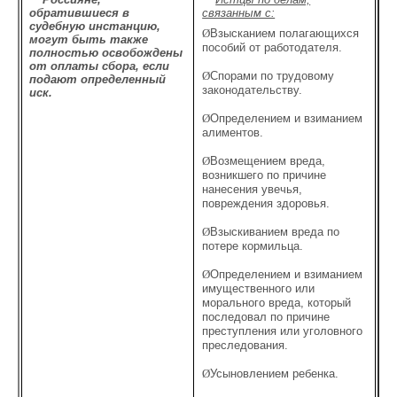
обратившиеся в
связанным с:
судебную инстанцию,
Ø
Взысканием полагающихся
могут быть также
пособий от работодателя.
полностью освобождены
от оплаты сбора, если
Ø
Спорами по трудовому
подают определенный
законодательству.
иск.
Ø
Определением и взиманием
алиментов.
Ø
Возмещением вреда,
возникшего по причине
нанесения увечья,
повреждения здоровья.
Ø
Взыскиванием вреда по
потере кормильца.
Ø
Определением и взиманием
имущественного или
морального вреда, который
последовал по причине
преступления или уголовного
преследования.
Ø
Усыновлением ребенка.