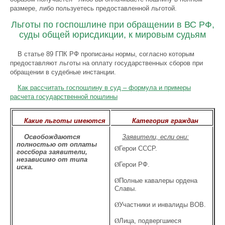
размере, либо пользуетесь предоставленной льготой.
Льготы по госпошлине при обращении в ВС РФ,
суды общей юрисдикции, к мировым судьям
В статье 89 ГПК РФ прописаны нормы, согласно которым
предоставляют льготы на оплату государственных сборов при
обращении в судебные инстанции.
Как рассчитать госпошлину в суд – формула и примеры
расчета государственной пошлины
Какие льготы имеются
Категория граждан
Освобождаются
Заявители, если они:
полностью от оплаты
Ø
Герои СССР.
госсбора заявители,
независимо от типа
Ø
Герои РФ.
иска.
Ø
Полные кавалеры ордена
Славы.
Ø
Участники и инвалиды ВОВ.
Ø
Лица, подвергшиеся