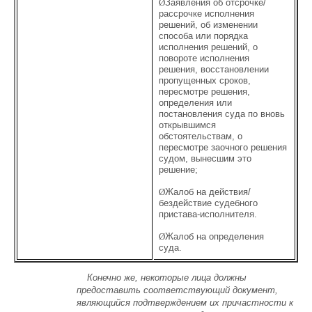
Ø
Заявления об отсрочке/
рассрочке исполнения
решений, об изменении
способа или порядка
исполнения решений, о
повороте исполнения
решения, восстановлении
пропущенных сроков,
пересмотре решения,
определения или
постановления суда по вновь
открывшимся
обстоятельствам, о
пересмотре заочного решения
судом, вынесшим это
решение;
Ø
Жалоб на действия/
бездействие судебного
пристава-исполнителя.
Ø
Жалоб на определения
суда.
Конечно же, некоторые лица должны
предоставить соответствующий документ,
являющийся подтверждением их причастности к