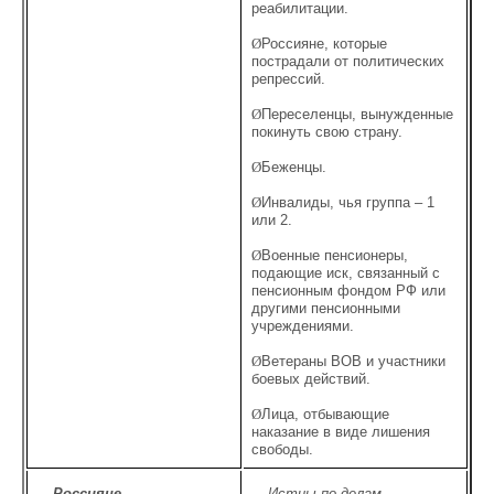
реабилитации.
Ø
Россияне, которые
пострадали от политических
репрессий.
Ø
Переселенцы, вынужденные
покинуть свою страну.
Ø
Беженцы.
Ø
Инвалиды, чья группа – 1
или 2.
Ø
Военные пенсионеры,
подающие иск, связанный с
пенсионным фондом РФ или
другими пенсионными
учреждениями.
Ø
Ветераны ВОВ и участники
боевых действий.
Ø
Лица, отбывающие
наказание в виде лишения
свободы.
Россияне,
Истцы по делам,