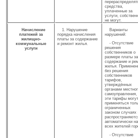
перераспределят
средства,
уплаченные за
услуги, собствен
не могут.
Начисление
1. Нарушение
Варианты
платежей за
порядка начисления
нарушений:
жилищно-
платы за содержание
- Отсутствие
коммунальные
и ремонт жилья.
решения
услуги
собственников о
размере платы з
содержание и ре
жилья. Применен
без решения
собственников
тарифов,
утверждённых
органами местно
самоуправления,
эти тарифы могу
применяться толь
ограниченных
законом случаях 
распространяютс
автоматически н
всех жителей гор
- Отсутствие