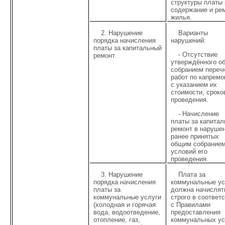
структуры платы 
содержание и ре
жилья.
2. Нарушение
Варианты
порядка начисления
нарушений:
платы за капитальный
- Отсутствие
ремонт.
утверждённого о
собранием переч
работ по капремо
с указанием их
стоимости, сроко
проведения.
- Начисление
платы за капита
ремонт в наруше
ранее принятых
общим собрание
условий его
проведения.
3. Нарушение
Плата за
порядка начисления
коммунальные ус
платы за
должна начислят
коммунальные услуги
строго в соответ
(холодная и горячая
с Правилами
вода, водоотведение,
предоставления
отопление, газ,
коммунальных ус