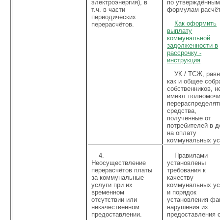
электроэнергия), в
по утверждённы
т.ч. в части
формулам расчёт
периодических
Как оформить
перерасчётов.
выплату
коммунальной
задолженности в
рассрочку -
инструкция
УК / ТСЖ, рав
как и общее собр
собственников, н
имеют полномоч
перераспределят
средства,
полученные от
потребителей в д
на оплату
коммунальных ус
4.
Правилами
Неосуществление
установлены
перерасчётов платы
требования к
за коммунальные
качеству
услуги при их
коммунальных ус
временном
и порядок
отсутствии или
установления фа
некачественном
нарушения их
предоставлении.
предоставления 