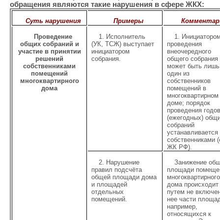
обращения являются такие нарушения в сфере ЖКХ:
Суть нарушения
Примеры
Комментар
Проведение
1. Исполнитель
1. Инициаторо
общих собраний и
(УК, ТСЖ) выступает
проведения
участие в принятии
инициатором
внеочередного
решений
собрания.
общего собрания
собственниками
может быть лишь
помещений
один из
многоквартирного
собственников
дома
помещений в
многоквартирном
доме; порядок
проведения годо
(ежегодных) общ
собраний
устанавливается
собственниками (
ЖК РФ).
2. Нарушение
Занижение об
правил подсчёта
площади помеще
общей площади дома
многоквартирног
и площадей
дома происходит
отдельных
путем не включе
помещений.
нее части площа
например,
относящихся к