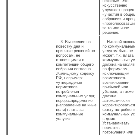
нежилым. Это
искусственно
улучшает процен
«участия в обще
собрании» и проц
«проголосовавши
за то или иное
решение.
3. Вынесение на
Никакой эконо
повестку дня и
по коммунальны
принятие решений по
услугам быть не
вопросам, не
может, т.к. плата
относящимся к
коммунальные ус
компетенции общего
должна начислят
собрания согласно
по формулам,
Жилищному кодексу
исключающим
РФ, например:
возможность
«утверждение
возникновения
нормативов
прибылей или
потребления
убытков, а также
коммунальных услуг,
должна
перераспределение
автоматически
(направление на иные
корректироваться
цели) платы за
факту потреблен
коммунальные
коммунальных ус
услуги».
в доме.
Устанавливать
норматив
потребления или