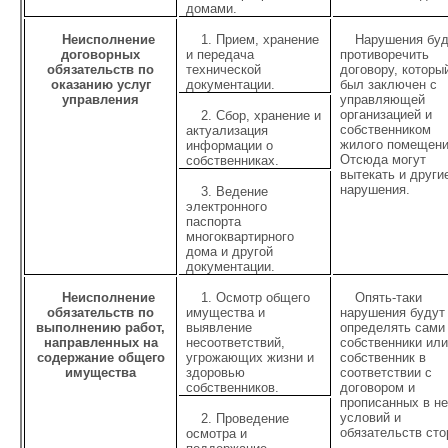
домами.
Неисполнение
1. Прием, хранение
Нарушения буд
договорных
и передача
противоречить
обязательств по
технической
договору, которы
оказанию услуг
документации.
был заключен с
управления
управляющей
организацией и
2. Сбор, хранение и
собственником
актуализация
жилого помещени
информации о
Отсюда могут
собственниках.
вытекать и други
нарушения.
3. Ведение
электронного
паспорта
многоквартирного
дома и другой
документации.
Неисполнение
1. Осмотр общего
Опять-таки
обязательств по
имущества и
нарушения будут
выполнению работ,
выявление
определять сами
направленных на
несоответствий,
собственники ил
содержание общего
угрожающих жизни и
собственник в
имущества
здоровью
соответствии с
собственников.
договором и
прописанных в н
условий и
2. Проведение
обязательств сто
осмотра и