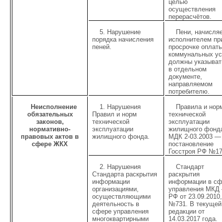
целью
осуществления
перерасчётов.
5. Нарушение
Пени, начисля
порядка начисления
исполнителем пр
пеней.
просрочке оплат
коммунальных ус
должны указыват
в отдельном
документе,
направляемом
потребителю.
Неисполнение
1. Нарушения
Правила и нор
обязательных
Правил и норм
технической
законов,
технической
эксплуатации
нормативно-
эксплуатации
жилищного фонд
правовых актов в
жилищного фонда.
МДК 2-03.2003 —
сфере ЖКХ
постановление
Госстроя РФ №1
2. Нарушения
Стандарт
Стандарта раскрытия
раскрытия
информации
информации в с
организациями,
управления МКД 
осуществляющими
РФ от 23.09.2010
деятельность в
№731. В текущей
сфере управления
редакции от
многоквартирными
14.03.2017 года.