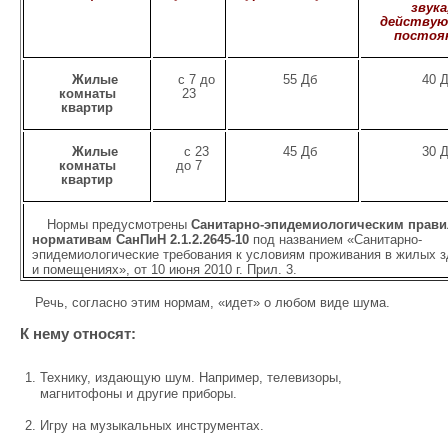
звука
действу
постоя
Жилые
с 7 до
55 Дб
40 
комнаты
23
квартир
Жилые
с 23
45 Дб
30 
комнаты
до 7
квартир
Нормы предусмотрены
Санитарно-эпидемиологическим прави
нормативам СанПиН 2.1.2.2645-10
под названием «Санитарно-
эпидемиологические требования к условиям проживания в жилых з
и помещениях», от 10 июня 2010 г. Прил. 3.
Речь, согласно этим нормам, «идет» о любом виде шума.
К нему относят:
Технику, издающую шум. Например, телевизоры,
магнитофоны и другие приборы.
Игру на музыкальных инструментах.