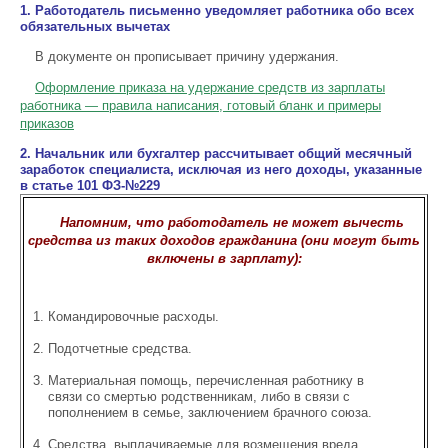
1. Работодатель письменно уведомляет работника обо всех
обязательных вычетах
В документе он прописывает причину удержания.
Оформление приказа на удержание средств из зарплаты
работника — правила написания, готовый бланк и примеры
приказов
2. Начальник или бухгалтер рассчитывает общий месячный
заработок специалиста, исключая из него доходы, указанные
в статье 101 ФЗ-№229
Напомним, что работодатель не может вычесть
средства из таких доходов гражданина (они могут быть
включены в зарплату):
Командировочные расходы.
Подотчетные средства.
Материальная помощь, перечисленная работнику в
связи со смертью родственникам, либо в связи с
пополнением в семье, заключением брачного союза.
Средства, выплачиваемые для возмещения вреда,