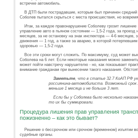
встречке автомобиль.
В ДТП были пострадавшие, которым был причинен средний 
Соболев пытался скрыться с места происшествия, но воврем
Итак, за каждое правонарушение Соболеву грозит лишение 
управление авто в пьяном состоянии — 1,5-2 года, за проезд
месяцев, за не остановку на знак инспектора — 4-6 месяцев, 
движения — 1 год, а также за аварию, в которой потерпевши
здоровью — 1,5-2 года.
Все эти сроки могут сложить. По максимуму, суд может в
Соболева на 6 лет. Если некоторые наказания можно замени
может пойти навстречу нарушителю - но, как показывает прак
внимание гражданам при вынесении такого наказания. Обстоя
Заметьте
, что в статье 32.7 КоАП РФ ук
россиянина-автомобилиста. Возможный срок
меньше 1 месяца и не больше 3 лет.
Если бы у Соболева было несколько наказан
то их бы суммировали.
Процедура лишения прав управления транс
пожизненно – как это бывает?
Решение о бессрочном или срочном (временном) изъятии в
судебные органы.