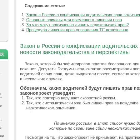
Содержание статьи:
Закон в России о конфискации водительских прав пожизне
Основные причины для временного лишения прав
За что могут пожизненно лишить водительских прав?
Процедура лишения прав управления ТС пожизненно
Закон в России о конфискации водительских
новости законодательства и перспективы
ях
Закона, который бы зафиксировал понятие бессрочного лиш
пока нет. Депутаты Госдумы неоднократно рассматривали во
.
водителей своих прав, даже выдвигали проект, согласно кот
в нескольких случаях.
Обозначим, каких водителей будут лишать прав по
законопроект утвердят:
а
Тех, кто повторно нарушает скоростной режим.
ют
Тех, кто систематически уже был лишен прав за вождение
ле
наркотическом опьянении.
,
По мнению россиян, в этот список нужно д
ы
которые по своей вине сбили нескольких пеше
ыли
Несмотря на то, что законопроект не принимают, на практи