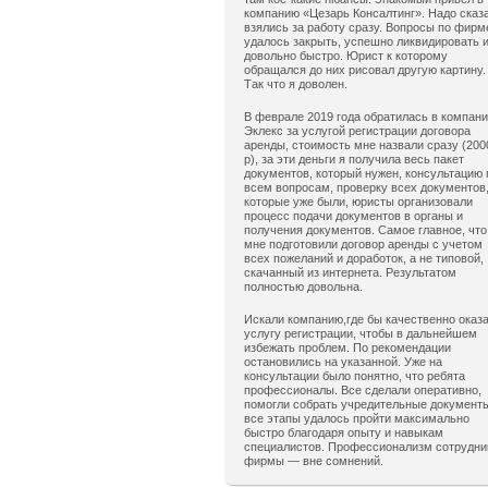
компанию «Цезарь Консалтинг». Надо сказ
взялись за работу сразу. Вопросы по фирм
удалось закрыть, успешно ликвидировать 
довольно быстро. Юрист к которому
обращался до них рисовал другую картину.
Так что я доволен.
В феврале 2019 года обратилась в компан
Эклекс за услугой регистрации договора
аренды, стоимость мне назвали сразу (200
р), за эти деньги я получила весь пакет
документов, который нужен, консультацию 
всем вопросам, проверку всех документов
которые уже были, юристы организовали
процесс подачи документов в органы и
получения документов. Самое главное, что
мне подготовили договор аренды с учетом
всех пожеланий и доработок, а не типовой,
скачанный из интернета. Результатом
полностью довольна.
Искали компанию,где бы качественно оказ
услугу регистрации, чтобы в дальнейшем
избежать проблем. По рекомендации
остановились на указанной. Уже на
консультации было понятно, что ребята
профессионалы. Все сделали оперативно,
помогли собрать учредительные документ
все этапы удалось пройти максимально
быстро благодаря опыту и навыкам
специалистов. Профессионализм сотрудни
фирмы — вне сомнений.