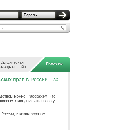
Пароль
..
Юридическая
Полезное
омощь он-лайн
ких прав в России – за
едством можно. Расскажем, что
снованиях могут изъять права у
в России, и каким образом