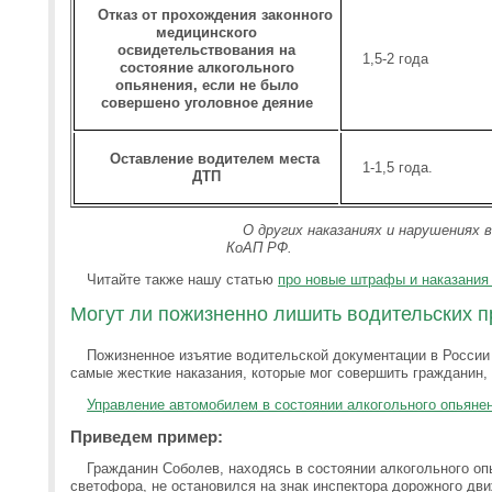
Отказ от прохождения законного
медицинского
освидетельствования на
1,5-2 года
состояние алкогольного
опьянения, если не было
совершено уголовное деяние
Оставление водителем места
1-1,5 года.
ДТП
О других наказаниях и нарушениях 
КоАП РФ.
Читайте также нашу статью
про новые штрафы и наказания 
Могут ли пожизненно лишить водительских пр
Пожизненное изъятие водительской документации в России
самые жесткие наказания, которые мог совершить гражданин,
Управление автомобилем в состоянии алкогольного опьяне
Приведем пример:
Гражданин Соболев, находясь в состоянии алкогольного оп
светофора, не остановился на знак инспектора дорожного дв