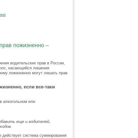
нно
 прав пожизненно –
ения водительских прав в России,
прос, касающийся лишения
орому пожизненно могут лишать прав
жизненно, если все-таки
 в алкогольном или
обавить еще и водителей,
ходов.
ке действует система суммирования