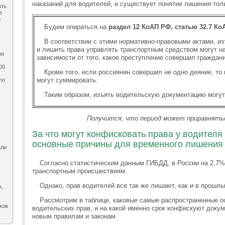
наказаний для водителей, и существует понятие лишения тол
ать
е
и
Будем опираться на
раздел 12 КоАП РФ, статью 32.7 К
В соответствии с этими нормативно-правовыми актами, и
и лишить права управлять транспортным средством могут на
ию
зависимости от того, какое преступление совершил граждани
00
Кроме того, если россиянин совершил не одно деяние, то
могут суммировать.
по
,
Таким образом, изъять водительскую документацию могут н
Получится, что период может приравнятьс
За что могут конфисковать права у водителя
основные причины для временного лишения
али
Согласно статистическим данным ГИБДД, в России на 2,7%
транспортным происшествиям.
Однако, прав водителей все так же лишают, как и в прошлы
ы,
Рассмотрим в таблице, каковые самые распространенные 
ков
водительских прав, и на какой именно срок конфискуют докум
новым правилам и законам.