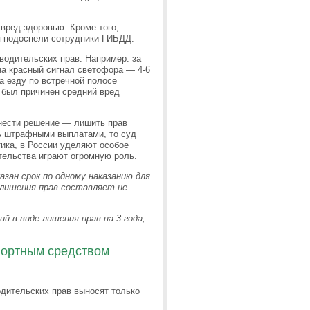
вред здоровью. Кроме того,
я подоспели сотрудники ГИБДД.
водительских прав. Например: за
 на красный сигнал светофора — 4-6
за езду по встречной полосе
м был причинен средний вред
ынести решение — лишить прав
ть штрафными выплатами, то суд
тика, в России уделяют особое
тельства играют огромную роль.
азан срок по одному наказанию для
 лишения прав составляет не
ий в виде лишения прав на 3 года,
портным средством
одительских прав выносят только