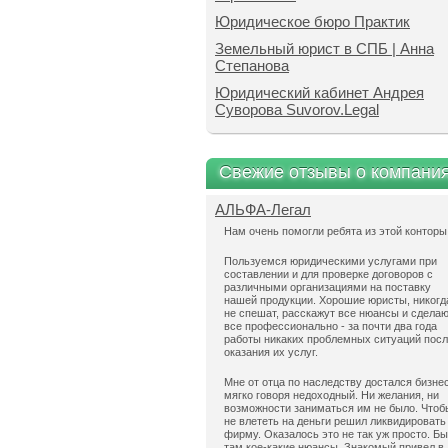
Юридическое бюро Практик
Земельный юрист в СПБ | Анна
Степанова
Юридический кабинет Андрея
Суворова Suvorov.Legal
Свежие отзывы о компани
АЛЬФА-Легал
Нам очень помогли ребята из этой конторы
Пользуемся юридическими услугами при
составлении и для проверке договоров с
различными организациями на поставку
нашей продукции. Хорошие юристы, никогд
не спешат, расскажут все нюансы и сдела
все профессионально - за почти два года
работы никаких проблемных ситуаций пос
оказания их услуг.
Мне от отца по наследству достался бизнес
мягко говоря недоходный. Ни желания, ни
возможности заниматься им не было. Чтоб
не влететь на деньги решил ликвидировать
фирму. Оказалось это не так уж просто. Б
там кое-какие нюансы. Знакомый привел в