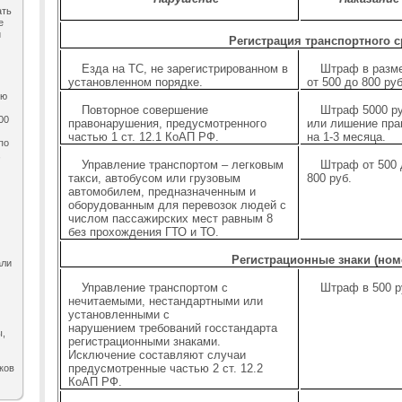
ать
е
и
Регистрация транспортного с
Езда на ТС, не зарегистрированном в
Штраф в разм
установленном порядке.
от 500 до 800 руб
ию
Повторное совершение
Штраф 5000 ру
00
правонарушения, предусмотренного
или лишение пра
частью 1 ст. 12.1 КоАП РФ.
на 1-3 месяца.
по
,
Управление транспортом – легковым
Штраф от 500 
такси, автобусом или грузовым
800 руб.
автомобилем, предназначенным и
оборудованным для перевозок людей с
числом пассажирских мест равным 8
без прохождения ГТО и ТО.
Регистрационные знаки (ном
али
Управление транспортом с
Штраф в 500 р
нечитаемыми, нестандартными или
установленными с
нарушением требований госстандарта
ы,
регистрационными знаками.
Исключение составляют случаи
предусмотренные частью 2 ст. 12.2
ков
КоАП РФ.