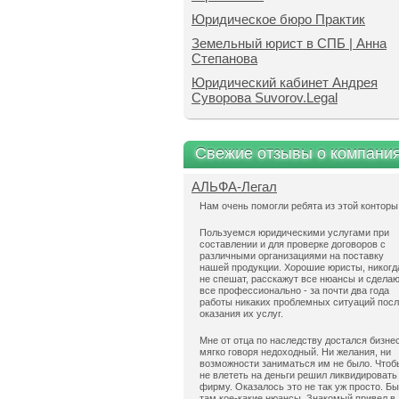
Юридическое бюро Практик
Земельный юрист в СПБ | Анна
Степанова
Юридический кабинет Андрея
Суворова Suvorov.Legal
Свежие отзывы о компани
АЛЬФА-Легал
Нам очень помогли ребята из этой конторы
Пользуемся юридическими услугами при
составлении и для проверке договоров с
различными организациями на поставку
нашей продукции. Хорошие юристы, никогд
не спешат, расскажут все нюансы и сдела
все профессионально - за почти два года
работы никаких проблемных ситуаций пос
оказания их услуг.
Мне от отца по наследству достался бизнес
мягко говоря недоходный. Ни желания, ни
возможности заниматься им не было. Чтоб
не влететь на деньги решил ликвидировать
фирму. Оказалось это не так уж просто. Б
там кое-какие нюансы. Знакомый привел в