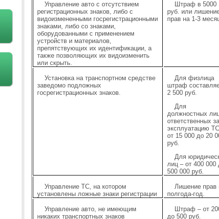
Управление авто с отсутствием
Штраф в 5000
регистрационных знаков, либо с
руб. или лишени
видоизмененными госрегистрационными
прав на 1-3 меся
знаками, либо со знаками,
оборудованными с применением
устройств и материалов,
препятствующих их идентификации, а
также позволяющих их видоизменить
или скрыть.
Установка на транспортном средстве
Для физлица
заведомо подложных
штраф составля
госрегистрационных знаков.
2 500 руб.
Для
должностных лиц
ответственных з
эксплуатацию ТС
от 15 000 до 20 0
руб.
Для юридичес
лиц – от 400 000
500 000 руб.
Управление ТС, на котором
Лишение прав 
установлены ложные знаки регистрации
полгода-год.
Управление авто, не имеющим
Штраф – от 20
никаких транспортных знаков
до 500 руб.