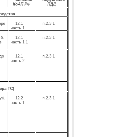
КоАП РФ
ПДД
редства
ере
12.1
п.2.3.1
.
часть 1
б.
12.1
п.2.3.1
в
часть 1.1
до
12.1
п.2.3.1
часть 2
ера ТС)
уб.
12.2
п.2.3.1
часть 1