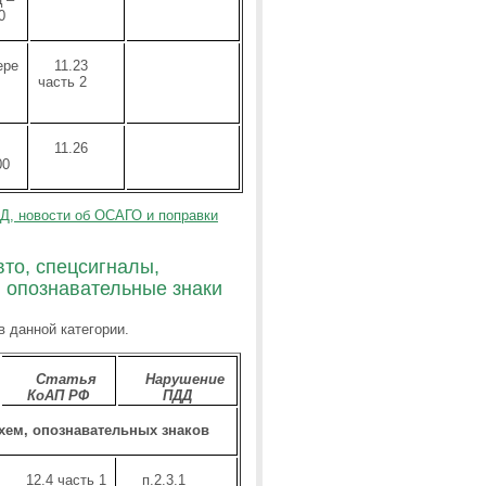
0
ере
11.23
часть 2
11.26
00
Д, новости об ОСАГО и поправки
вто, спецсигналы,
 опознавательные знаки
 данной категории.
Статья
Нарушение
КоАП РФ
ПДД
хем, опознавательных знаков
12.4 часть 1
п.2.3.1