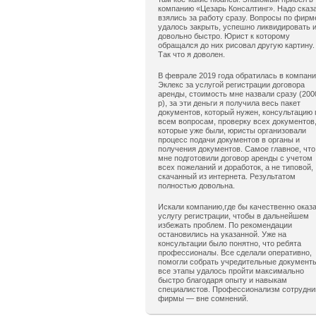
компанию «Цезарь Консалтинг». Надо сказ
взялись за работу сразу. Вопросы по фирм
удалось закрыть, успешно ликвидировать 
довольно быстро. Юрист к которому
обращался до них рисовал другую картину.
Так что я доволен.
В феврале 2019 года обратилась в компан
Эклекс за услугой регистрации договора
аренды, стоимость мне назвали сразу (200
р), за эти деньги я получила весь пакет
документов, который нужен, консультацию 
всем вопросам, проверку всех документов
которые уже были, юристы организовали
процесс подачи документов в органы и
получения документов. Самое главное, что
мне подготовили договор аренды с учетом
всех пожеланий и доработок, а не типовой,
скачанный из интернета. Результатом
полностью довольна.
Искали компанию,где бы качественно оказ
услугу регистрации, чтобы в дальнейшем
избежать проблем. По рекомендации
остановились на указанной. Уже на
консультации было понятно, что ребята
профессионалы. Все сделали оперативно,
помогли собрать учредительные документ
все этапы удалось пройти максимально
быстро благодаря опыту и навыкам
специалистов. Профессионализм сотрудни
фирмы — вне сомнений.