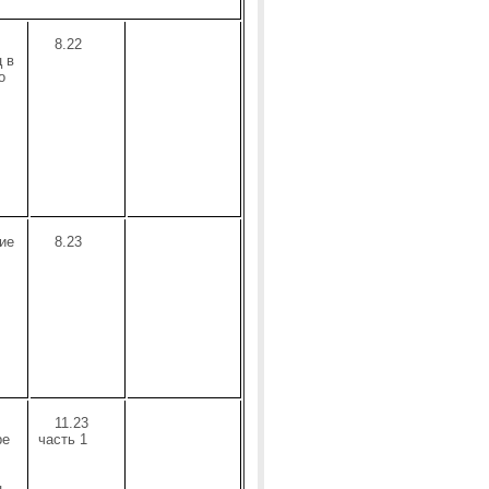
8.22
 в
о
ие
8.23
11.23
ре
часть 1
 –