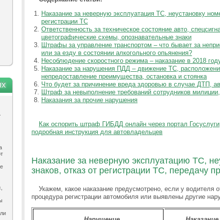
Наказание за неверную эксплуатация ТС, неустановку номе
регистрации ТС
Ответственность за техническое состояние авто, спецсигн
цветографические схемы, опознавательные знаки
Штрафы за управление транспортом – что бывает за непри
или за езду в состоянии алкогольного опьянения?
Несоблюдение скоростного режима – наказание в 2018 год
Наказание за нарушения ПДД – движение ТС, расположение
непредоставление преимущества, остановка и стоянка
ях
Что будет за причинение вреда здоровью в случае ДТП, ав
Штраф за невыполнение требований сотрудников милиции,
Наказания за прочие нарушения
.
Как оспорить штраф ГИБДД онлайн через портал Госуслуги
подробная инструкция для автовладельцев
а
ют
Наказание за неверную эксплуатацию ТС, н
ле
знаков, отказ от регистрации ТС, передачу п
,
Укажем, какое наказание предусмотрено, если у водителя 
процедура регистрации автомобиля или выявлены другие нар
ы
ыли
Нарушение
Наказание