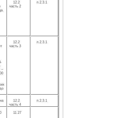
12.2
п.2.3.1
е
часть 2
ца.
12.2
п.2.3.1
ет
часть 3
,
а
 –
00
ких
 до
на
12.2
п.2.3.1
часть 4
0
11.27