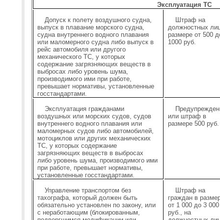
Эксплуатация ТС
Допуск к полету воздушного судна,
Штраф на
выпуск в плавание морского судна,
должностных лиц
судна внутреннего водного плавания
размере от 500 д
или маломерного судна либо выпуск в
1000 руб.
рейс автомобиля или другого
механического ТС, у которых
содержание загрязняющих веществ в
выбросах либо уровень шума,
производимого ими при работе,
превышает нормативы, установленные
госстандартами.
Эксплуатация гражданами
Предупрежден
воздушных или морских судов, судов
или штраф в
внутреннего водного плавания или
размере 500 руб.
маломерных судов либо автомобилей,
мотоциклов или других механических
ТС, у которых содержание
загрязняющих веществ в выбросах
либо уровень шума, производимого ими
при работе, превышает нормативы,
установленные госстандартами.
Управление транспортом без
Штраф на
тахографа, который должен быть
граждан в разме
обязательно установлен по закону, или
от 1 000 до 3 000
с неработающим (блокированным,
руб., на
подвергшимся модификации или
должностных лиц