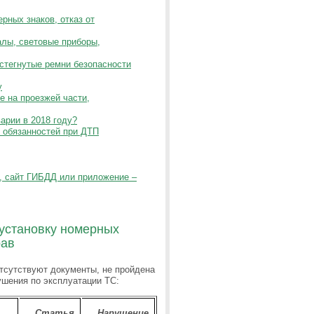
рных знаков, отказ от
алы, световые приборы,
стегнутые ремни безопасности
у
 на проезжей части,
арии в 2018 году?
 обязанностей при ДТП
, сайт ГИБДД или приложение –
еустановку номерных
рав
отсутствуют документы, не пройдена
ушения по эксплуатации ТС:
Статья
Нарушение