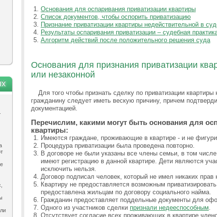
Основания для оспаривания приватизации квартиры
Список документов, чтобы оспорить приватизацию
Признание приватизации квартиры недействительной в суд
Результаты оспаривания приватизации – судебная практик
Алгоритм действий после положительного решения суда
Основания для признания приватизации ква
или незаконной
ях
Для того чтобы признать сделку по приватизации квартиры
гражданину следует иметь вескую причину, причем подтверд
документацией.
.
Перечислим, какими могут быть основания для ос
квартиры:
Имеются граждане, проживающие в квартире - и не фигури
Процедура приватизации была проведена повторно.
а
ют
В договоре не были указаны все члены семьи, в том числ
имеют регистрацию в данной квартире. Дети являются уча
ле
исключить нельзя.
Договор подписал человек, который не имел никаких прав н
Квартиру не предоставляется возможным приватизировать,
,
предоставлена жильцам по договору социального найма.
ы
Гражданин предоставляет поддельные документы для офо
Одного из участников сделки
признали недееспособным
.
ыли
Отсутствует согласие всех проживающих в квартире член