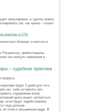
будет аннулирован, а сделку можно
изировать так, как нужно - только
на квартиру в СПб
олностью договор, а внести в
 в Росреестр, предоставить
того они внесут изменения в
иры – судебная практика
е вопроса.
секретаря будет 5 дней для того,
бо нет, либо оставлять без
править содержание иска).
смотрения дела может затянуться
мер, если будут задействованы
огут еще дольше.
ь об этом в письменном виде. В