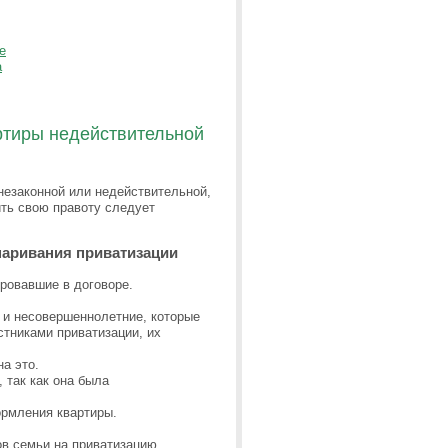
е
а
ртиры недействительной
 незаконной или недействительной,
ить свою правоту следует
паривания приватизации
ровавшие в договоре.
е и несовершеннолетние, которые
стниками приватизации, их
а это.
 так как она была
рмления квартиры.
ов семьи на приватизацию