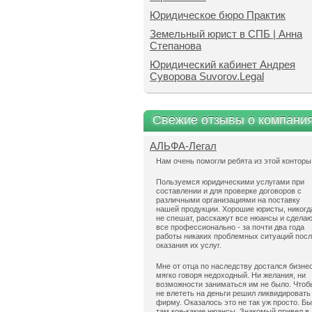
Юридическое бюро Практик
Земельный юрист в СПБ | Анна
Степанова
Юридический кабинет Андрея
Суворова Suvorov.Legal
Свежие отзывы о компани
АЛЬФА-Легал
Нам очень помогли ребята из этой конторы
Пользуемся юридическими услугами при
составлении и для проверке договоров с
различными организациями на поставку
нашей продукции. Хорошие юристы, никогд
не спешат, расскажут все нюансы и сдела
все профессионально - за почти два года
работы никаких проблемных ситуаций пос
оказания их услуг.
Мне от отца по наследству достался бизнес
мягко говоря недоходный. Ни желания, ни
возможности заниматься им не было. Чтоб
не влететь на деньги решил ликвидировать
фирму. Оказалось это не так уж просто. Б
там кое-какие нюансы. Знакомый привел в