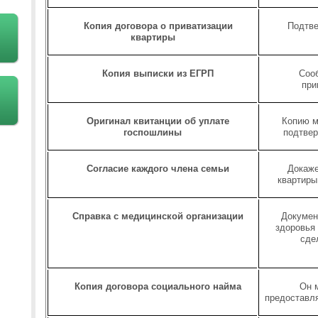
Копия договора о приватизации
Подтве
квартиры
Копия выписки из ЕГРП
Сооб
при
Оригинал квитанции об уплате
Копию м
госпошлины
подтвер
Согласие каждого члена семьи
Докаже
квартиры
Справка с медицинской организации
Докумен
здоровья
сде
Копия договора социального найма
Он м
предоставля