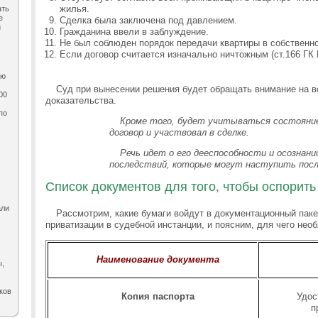
жилья.
ать
е
Сделка была заключена под давлением.
и
Гражданина ввели в заблуждение.
Не был соблюден порядок передачи квартиры в собственно
Если договор считается изначально ничтожным (ст.166 ГК 
ию
Суд при вынесении решения будет обращать внимание на в
00
доказательства.
по
Кроме того, будет учитываться состояние
,
договор и участвовал в сделке.
Речь идет о его дееспособности и осознани
последствий, которые могут наступить после
Список документов для того, чтобы оспорит
али
Рассмотрим, какие бумаги войдут в документационный пак
приватизации в судебной инстанции, и поясним, для чего нео
Наименование документа
ы,
ков
Копия паспорта
Удос
п