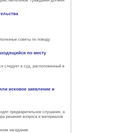
едействительной. Гражданин должен
тельства
 полезные советы по поводу
находящийся по месту
ся следует в суд, расположенный в
няли исковое заявление и
водят предварительное слушание, а
тера решения вопроса и материалов
вном заседании.