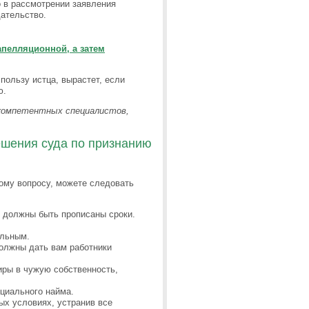
 в рассмотрении заявления
дательство.
апелляционной, а затем
пользу истца, вырастет, если
ю.
 компетентных специалистов,
ешения суда по признанию
ому вопросу, можете следовать
е должны быть прописаны сроки.
ельным.
должны дать вам работники
иры в чужую собственность,
циального найма.
ых условиях, устранив все