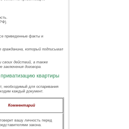
сть.
РФ).
се приведенные факты и
 гражданина, который подписывал
и своих действий, а также
 заключения договора.
ь приватизацию квартиры
ет, необходимый для оспаривания
бходим каждый документ.
Комментарий
товерит вашу личность перед
редставителями закона.