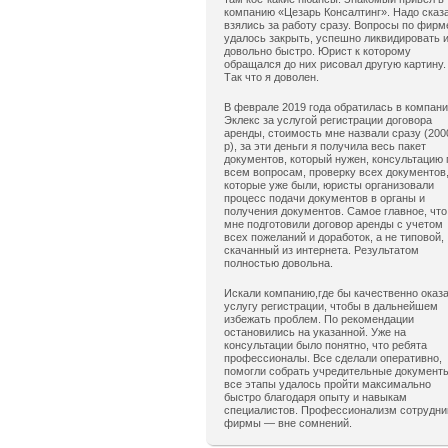
компанию «Цезарь Консалтинг». Надо сказ
взялись за работу сразу. Вопросы по фирм
удалось закрыть, успешно ликвидировать 
довольно быстро. Юрист к которому
обращался до них рисовал другую картину.
Так что я доволен.
В феврале 2019 года обратилась в компан
Эклекс за услугой регистрации договора
аренды, стоимость мне назвали сразу (200
р), за эти деньги я получила весь пакет
документов, который нужен, консультацию 
всем вопросам, проверку всех документов
которые уже были, юристы организовали
процесс подачи документов в органы и
получения документов. Самое главное, что
мне подготовили договор аренды с учетом
всех пожеланий и доработок, а не типовой,
скачанный из интернета. Результатом
полностью довольна.
Искали компанию,где бы качественно оказ
услугу регистрации, чтобы в дальнейшем
избежать проблем. По рекомендации
остановились на указанной. Уже на
консультации было понятно, что ребята
профессионалы. Все сделали оперативно,
помогли собрать учредительные документ
все этапы удалось пройти максимально
быстро благодаря опыту и навыкам
специалистов. Профессионализм сотрудни
фирмы — вне сомнений.