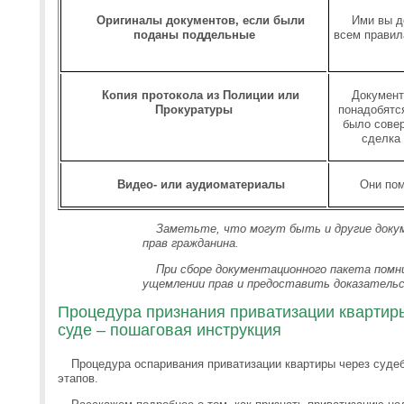
Оригиналы документов, если были
Ими вы д
поданы поддельные
всем правил
Копия протокола из Полиции или
Документ
Прокуратуры
понадобятся
было сове
сделка
Видео- или аудиоматериалы
Они пом
Заметьте, что могут быть и другие док
прав гражданина.
При сборе документационного пакета помн
ущемлении прав и предоставить доказатель
Процедура признания приватизации квартир
суде – пошаговая инструкция
Процедура оспаривания приватизации квартиры через судеб
этапов.