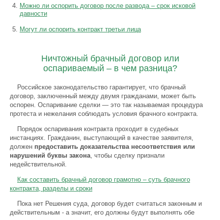
Можно ли оспорить договор после развода – срок исковой
давности
Могут ли оспорить контракт третьи лица
Ничтожный брачный договор или
оспариваемый – в чем разница?
Российское законодательство гарантирует, что брачный
договор, заключенный между двумя гражданами, может быть
оспорен. Оспаривание сделки — это так называемая процедура
протеста и нежелания соблюдать условия брачного контракта.
Порядок оспаривания контракта проходит в судебных
инстанциях. Гражданин, выступающий в качестве заявителя,
должен
предоставить доказательства несоответствия или
нарушений буквы закона
, чтобы сделку признали
недействительной.
Как составить брачный договор грамотно – суть брачного
контракта, разделы и сроки
Пока нет Решения суда, договор будет считаться законным и
действительным - а значит, его должны будут выполнять обе