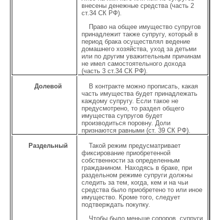
внесены денежные средства (часть 2
ст.34 СК РФ).
Право на общее имущество супругов
принадлежит также супругу, который в
период брака осуществлял ведение
домашнего хозяйства, уход за детьми
или по другим уважительным причинам
не имел самостоятельного дохода
(часть 3 ст.34 СК РФ).
Долевой
В контракте можно прописать, какая
часть имущества будет принадлежать
каждому супругу. Если такое не
предусмотрено, то раздел общего
имущества супругов будет
производиться поровну. Доли
признаются равными (ст. 39 СК РФ).
Раздельный
Такой режим предусматривает
фиксирование приобретенной
собственности за определенным
гражданином. Находясь в браке, при
раздельном режиме супруги должны
следить за тем, когда, кем и на чьи
средства было приобретено то или иное
имущество. Кроме того, следует
подтверждать покупку.
Чтобы было меньше сопоров, супруги