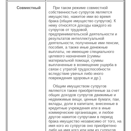
Совместный
При таком режиме совместной
собственностью супругов является
имущество, нажитое ими во время
брака (общее имущество супругов). К
нему относятся доходы каждого из
супругов от трудовой,
предпринимательской деятельности и
результатов интеллектуальной
деятельности, полученные ими пенсии,
пособия, а также иные денежные
выплаты, не имеющие специального
целевого назначения (суммы
материальной помощи, суммы
выплаченные в возмещение ущерба в
связи с утратой трудоспособности
вследствие увечья либо иного
повреждения здоровья и др.).
Общим имуществом супругов
являются также приобретенные за счет
общих доходов супругов движимые и
недвижимые вещи, ценные бумаги, паи,
вклады, доли в капитале, внесенные в
кредитные учреждения или в иные
коммерческие организации, и любое
другое нажитое супругами в период
брака имущество независимо от того, на
имя кого из супругов оно приобретено
либо на имя кого или кем из супругов