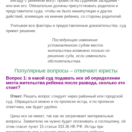
Беседу с ребенком могут провести на судебном заседании -
или вне его. Обязательно должны присутствовать родители и
представители суда, чтобы не было манипуляции и других
действий, влияющих на мнение ребенка, со стороны родителей.
Учитывая все факторы и предоставленные доказательства, суд
примет решение.
Последующее изменение
установленного судом места
жительства возможно только
по
решению суда, если изменились
о
бстоятельства.
Популярные вопросы – отвечают юристы
Вопрос 1: в какой суд подавать иск об определении
места жительства ребенка после развода, сколько это
стоит?
Ответ:
Решать вопрос следует через районный или городской
суд. Обращаться можно и по прописке истца, и по прописке
ответчика, как будет удобно.
Цены иск не имеет, так как не затрагивает материальные
вопросы. Заявителю не нужно будет оплачивать и госпошлину, об
этом гласит пункт 15 статьи 333.36 НК РФ. Истцы при
рассмотрении дел о защите прав и интересов ребенка