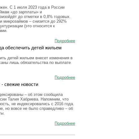
ен. С 1 июля 2023 года в России
аймам «до зарплаты» и
оизойдёт до отметки в 0,8% годовых.
и микрозаймов – снизится до 292%
уктуризации (это относится к
ами.
Подробнее
да обеспечить детей жильем
ить детей жильем внесет изменения в
исаны лишь обязательства по выплате
Подробнее
 - свежие новости
дексированы – об этом сообщила
сии Талия Хабриева. Напомним, что
сть, не индексировались с 2016 года.
е, но вовсе не было справедливо – об
ты.
Подробнее