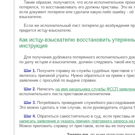
Таким образом, получается, что если исполнительное прои
потерялся, то восстанавливать его должны приставы. Это их 
если документ потеряли или сделали какую-либо ошибку - об
взыскателю.
Если же исполнительный лист потеряли до возбуждения пр
придется истцу-взыскателю.
Как истцу-взыскателю восстановить утерянн
инструкция
Для получения дубликата потерянного исполнительного до
по делу истцом и взыскателем, должен следовать такой инст
Шаг 1.
Получите справку из службы судебных приставов о т
являлось причиной утраты. Нужно обратиться на прием к при
заявление с просьбой по выдаче справки.
Шаг 2.
Написать
на имя начальника службы ФССП заявлен
исполнительного листа приставом-исполнителем.
Шаг 3.
Потребовать проведения служебного расследования 
Это можно сделать в том случае, если руководитель отдела 
Шаг 4.
Обратиться самостоятельно в суд, если приставы и
написать заявление и указать причину повторного запроса на
Можно приложить справку от приставов, если вы ее получили
Заметьте
, по всем правилам при