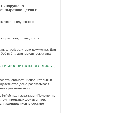
ыть нарушено
ве, выражающееся в:
ом числе полученного от
на приставе
, то ему грозит
тить штраф за утерю документа. Для
 000 руб, а для юридических лиц —
л исполнительного листа,
 восстанавливать исполнительный
одательство даже рассказывает
ения документации.
ие №455 под названием
«Положение
сполнительных документов,
, находившихся в составе