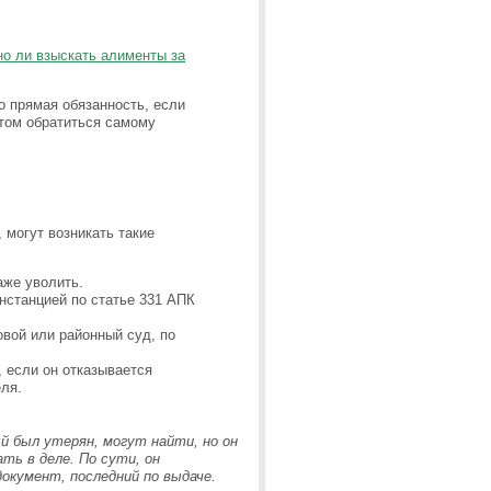
о ли взыскать алименты за
го прямая обязанность, если
стом обратиться самому
 могут возникать такие
аже уволить.
станцией по статье 331 АПК
вой или районный суд, по
 если он отказывается
ля.
й был утерян, могут найти, н
о он
ть в деле. По сути, он
окумент, последний по выдаче.