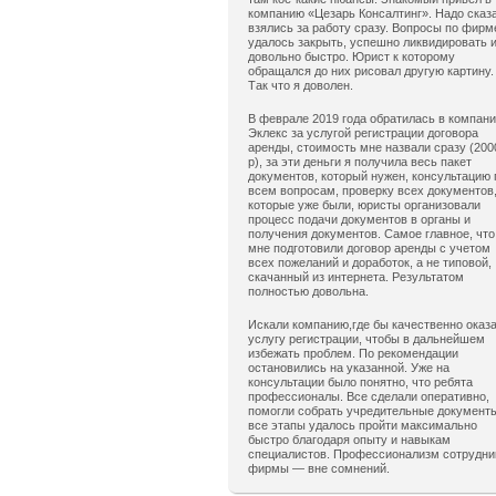
компанию «Цезарь Консалтинг». Надо сказ
взялись за работу сразу. Вопросы по фирм
удалось закрыть, успешно ликвидировать 
довольно быстро. Юрист к которому
обращался до них рисовал другую картину.
Так что я доволен.
В феврале 2019 года обратилась в компан
Эклекс за услугой регистрации договора
аренды, стоимость мне назвали сразу (200
р), за эти деньги я получила весь пакет
документов, который нужен, консультацию 
всем вопросам, проверку всех документов
которые уже были, юристы организовали
процесс подачи документов в органы и
получения документов. Самое главное, что
мне подготовили договор аренды с учетом
всех пожеланий и доработок, а не типовой,
скачанный из интернета. Результатом
полностью довольна.
Искали компанию,где бы качественно оказ
услугу регистрации, чтобы в дальнейшем
избежать проблем. По рекомендации
остановились на указанной. Уже на
консультации было понятно, что ребята
профессионалы. Все сделали оперативно,
помогли собрать учредительные документ
все этапы удалось пройти максимально
быстро благодаря опыту и навыкам
специалистов. Профессионализм сотрудни
фирмы — вне сомнений.