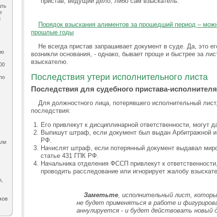
пристав, ведущий дело, либо сам взыскатель.
ать
е
и
Порядок взыскания алиментов за прошедший период – можн
прошлые годы
Не всегда пристав запрашивает документ в суде. Да, это е
ию
возникли основания, - однако, бывает проще и быстрее за ли
взыскателю.
00
Последствия утери исполнительного листа
по
,
Последствия для судебного пристава-исполнителя
Для должностного лица, потерявшего исполнительный лист,
последствия:
Его привлекут к дисциплинарной ответственности, могут д
Выпишут штраф, если документ был выдан Арбитражной ин
РФ.
али
Начислят штраф, если потерянный документ выдавал миро
статье 431 ГПК РФ.
Начальника отделения ФССП привлекут к ответственности,
проводить расследование или игнорирует жалобу взыскате
ы,
Заметьте
, исполнительный лист, которы
ков
не будет применяться в работе и фигурирова
аннулируется - и будет действовать новый д