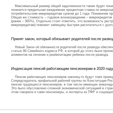
Максимальный размер общей задолженности также будет пониж
понизится предельная ежедневная процентная ставка по микроз
потребительским микрокредитам сроком до 1 года. Понижение пр
Общая же стоимость – годовое вознаграждение – микрокредитов 
(ранее – 365%). Отдельно стоит отметить, что возможность рестр
микрокредитам) поможет заёмщику быстрее расплатиться с долг
Принят закон, который обязывает родителей после разво
Новый Закон об обязанности родителей после развода обеспеч
статью 86 Семейного кодекса РФ, в которой до этого были проп
алиментов на лечение и реабилитацию ребенка после развода.
Индексация пенсий работающим пенсионерам в 2020 году
Пенсии работающих пенсионеров наконец-то будут тоже проин
Сопредседатель профильной рабочей группы по Конституции Рос
пенсии трудящихся пенсионеров, в том числе имеющих инвалидно
Это было обусловлено сложной экономической ситуацией в стран
этом говорили и сами пенсионеры, и эксперты из ПФР и соцзащи