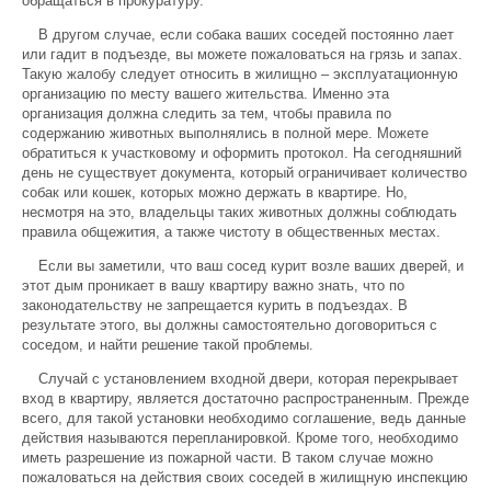
обращаться в прокуратуру.
В другом случае, если собака ваших соседей постоянно лает
или гадит в подъезде, вы можете пожаловаться на грязь и запах.
Такую жалобу следует относить в жилищно – эксплуатационную
организацию по месту вашего жительства. Именно эта
организация должна следить за тем, чтобы правила по
содержанию животных выполнялись в полной мере. Можете
обратиться к участковому и оформить протокол. На сегодняшний
день не существует документа, который ограничивает количество
собак или кошек, которых можно держать в квартире. Но,
несмотря на это, владельцы таких животных должны соблюдать
правила общежития, а также чистоту в общественных местах.
Если вы заметили, что ваш сосед курит возле ваших дверей, и
этот дым проникает в вашу квартиру важно знать, что по
законодательству не запрещается курить в подъездах. В
результате этого, вы должны самостоятельно договориться с
соседом, и найти решение такой проблемы.
Случай с установлением входной двери, которая перекрывает
вход в квартиру, является достаточно распространенным. Прежде
всего, для такой установки необходимо соглашение, ведь данные
действия называются перепланировкой. Кроме того, необходимо
иметь разрешение из пожарной части. В таком случае можно
пожаловаться на действия своих соседей в жилищную инспекцию