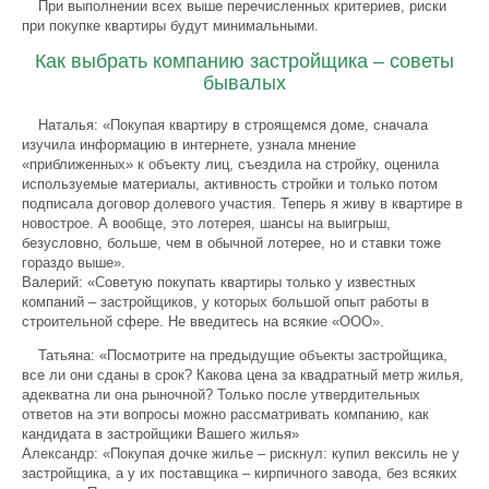
При выполнении всех выше перечисленных критериев, риски
при покупке квартиры будут минимальными.
Как выбрать компанию застройщика – советы
бывалых
Наталья: «Покупая квартиру в строящемся доме, сначала
изучила информацию в интернете, узнала мнение
«приближенных» к объекту лиц, съездила на стройку, оценила
используемые материалы, активность стройки и только потом
подписала договор долевого участия. Теперь я живу в квартире в
новострое. А вообще, это лотерея, шансы на выигрыш,
безусловно, больше, чем в обычной лотерее, но и ставки тоже
гораздо выше».
Валерий: «Советую покупать квартиры только у известных
компаний – застройщиков, у которых большой опыт работы в
строительной сфере. Не введитесь на всякие «ООО».
Татьяна: «Посмотрите на предыдущие объекты застройщика,
все ли они сданы в срок? Какова цена за квадратный метр жилья,
адекватна ли она рыночной? Только после утвердительных
ответов на эти вопросы можно рассматривать компанию, как
кандидата в застройщики Вашего жилья»
Александр: «Покупая дочке жилье – рискнул: купил вексиль не у
застройщика, а у их поставщика – кирпичного завода, без всяких