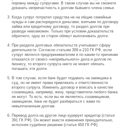
поровну между супругами. В таком случае вы не сможете
доказать непричастность к долгам бывшего члена семьи.
Когда супруг потратил средства не на общие семейные
нужды и сам распорядился деньгами, взятыми по договору
займа или кредитному договору, то раздел долгов при
разводе невозможен. Только при условии доказательств
обратного, одну из сторон обяжут выплачивать долги.
При разделе долговых обязательств учитывают сферу
деятельности. Согласно статьям 309 и 210 ГК РФ, если
супруг являлся предпринимателем и по каким-то причинам
отказался от своего «неприбыльного» дела и долгов по
бизнесу, то второго супруга никто не может обязать
погашать эти долги.
В том случае, если банк будет подавать на заемщика в
суд, он не имеет права привлекать к ответственности
второго супруга. Изменить договор и вписать в качестве
созаемщика, например, жену, представители любого банка
не могут. То есть: если вы не являетесь созаемщиком,
заемщиком, банк не будет разбираться с вами по
невыплаченным долгам.
Перевод долга на другое лицо курирует кредитор (статья
391 ГК РФ). Он может внести изменения принудительно,
исполняя судебное решение (статья 450 ГК РФ).