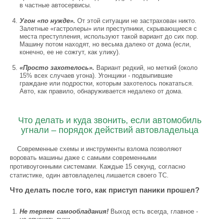
в частные автосервисы.
Угон «по нужде».
От этой ситуации не застрахован никто.
Залетные «гастролеры» или преступники, скрывающиеся с
места преступления, используют такой вариант до сих пор.
Машину потом находят, но весьма далеко от дома (если,
конечно, ее не сожгут, как улику).
«Просто захотелось».
Вариант редкий, но меткий (около
15% всех случаев угона). Угонщики - подвыпившие
граждане или подростки, которым захотелось покататься.
Авто, как правило, обнаруживается недалеко от дома.
Что делать и куда звонить, если автомобиль
угнали – порядок действий автовладельца
Современные схемы и инструменты взлома позволяют
воровать машины даже с самыми современными
противоугонными системами. Каждые 15 секунд, согласно
статистике, один автовладелец лишается своего ТС.
Что делать после того, как приступ паники прошел?
Не теряем самообладания!
Выход есть всегда, главное -