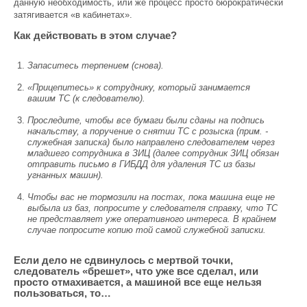
данную необходимость, или же процесс просто бюрократически
затягивается «в кабинетах».
Как действовать в этом случае?
Запаситесь терпением (снова).
«Прицепитесь» к сотруднику, который занимается
вашим ТС (к следователю).
Проследите, чтобы все бумаги были сданы на подпись
начальству, а поручение о снятии ТС с розыска (прим. -
служебная записка) было направлено следователем через
младшего сотрудника в ЗИЦ (далее сотрудник ЗИЦ обязан
отправить письмо в ГИБДД для удаления ТС из базы
угнанных машин).
Чтобы вас не тормозили на постах, пока машина еще не
выбыла из баз, попросите у следователя справку, что ТС
не представляет уже оперативного интереса. В крайнем
случае попросите копию той самой служебной записки.
Если дело не сдвинулось с мертвой точки,
следователь «брешет», что уже все сделал, или
просто отмахивается, а машиной все еще нельзя
пользоваться, то…