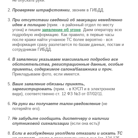
не опускать руки.
Проверяем штрафстоянки
, звоним в ГИБДД.
При отсутствии сведений об эвакуации немедленно
идем в полицию
(прим. - в районный отдел по месту
угона) и пишем
заявление об угоне
. Даем оператору всю
подробную информацию. Как правило, в первые часы
после кражи найти угнанное ТС более вероятно - вся
информация сразу разлетается по базам данных, постам и
сотрудникам ГИБДД.
В заявлении указываем максимально подробно все
обстоятельства, регистрационные данные, особые
приметы, содержимое салона/багажника и проч.
Прикладываем фото, если имеется.
Ваше заявление обязаны принять,
зарегистрировать
(прим. - в КУСП и в электронном
виде), соответственно ст. 12 ФЗ №3 от 07/02/11.
На руки вы получаете талон-уведомление
(не
потеряйте его).
Не забудьте сообщить диспетчеру о наличии
спутниковой сигнализации
(если она есть)!
Если в возбуждении угол/дела отказали и искать ТС