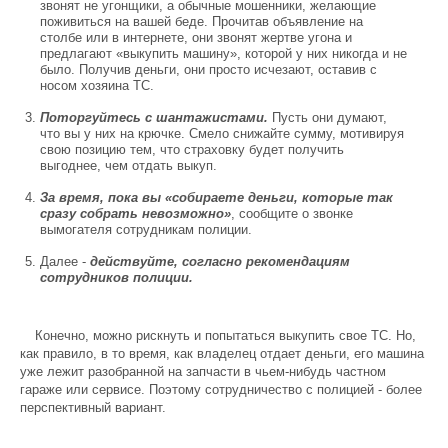
звонят не угонщики, а обычные мошенники, желающие
поживиться на вашей беде. Прочитав объявление на
столбе или в интернете, они звонят жертве угона и
предлагают «выкупить машину», которой у них никогда и не
было. Получив деньги, они просто исчезают, оставив с
носом хозяина ТС.
Поторгуйтесь с шантажистами.
Пусть они думают,
что вы у них на крючке. Смело снижайте сумму, мотивируя
свою позицию тем, что страховку будет получить
выгоднее, чем отдать выкуп.
За время, пока вы «собираете деньги, которые так
сразу собрать невозможно»
, сообщите о звонке
вымогателя сотрудникам полиции.
Далее -
действуйте, согласно рекомендациям
сотрудников полиции.
Конечно, можно рискнуть и попытаться выкупить свое ТС. Но,
как правило, в то время, как владелец отдает деньги, его машина
уже лежит разобранной на запчасти в чьем-нибудь частном
гараже или сервисе. Поэтому сотрудничество с полицией - более
перспективный вариант.