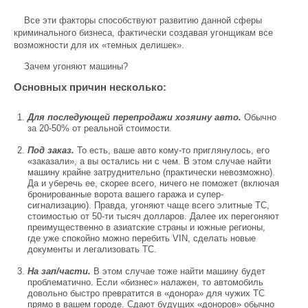
Все эти факторы способствуют развитию данной сферы
криминального бизнеса, фактически создавая угонщикам все
возможности для их «темных делишек».
Зачем угоняют машины?
Основных причин несколько:
Для последующей перепродажи хозяину авто.
Обычно
за 20-50% от реальной стоимости.
Под заказ.
То есть, ваше авто кому-то приглянулось, его
«заказали», а вы остались ни с чем. В этом случае найти
машину крайне затруднительно (практически невозможно).
Да и уберечь ее, скорее всего, ничего не поможет (включая
бронированные ворота вашего гаража и супер-
сигнализацию). Правда, угоняют чаще всего элитные ТС,
стоимостью от 50-ти тысяч долларов. Далее их перегоняют
преимущественно в азиатские страны и южные регионы,
где уже спокойно можно перебить VIN, сделать новые
документы и легализовать ТС.
На зап/части.
В этом случае тоже найти машину будет
проблематично. Если «бизнес» налажен, то автомобиль
довольно быстро превратится в «донора» для чужих ТС
прямо в вашем городе. Сдают будущих «доноров» обычно