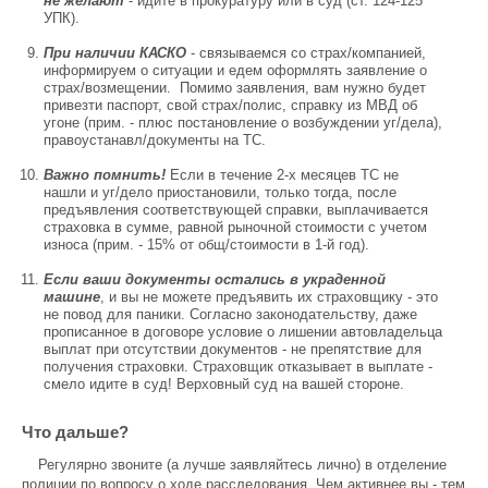
не желают
- идите в прокуратуру или в суд (ст. 124-125
УПК).
При наличии КАСКО
- связываемся со страх/компанией,
информируем о ситуации и едем оформлять заявление о
страх/возмещении. Помимо заявления, вам нужно будет
привезти паспорт, свой страх/полис, справку из МВД об
угоне (прим. - плюс постановление о возбуждении уг/дела),
правоустанавл/документы на ТС.
Важно помнить!
Если в течение 2-х месяцев ТС не
нашли и уг/дело приостановили, только тогда, после
предъявления соответствующей справки, выплачивается
страховка в сумме, равной рыночной стоимости с учетом
износа (прим. - 15% от общ/стоимости в 1-й год).
Если ваши документы остались в украденной
машине
, и вы не можете предъявить их страховщику - это
не повод для паники. Согласно законодательству, даже
прописанное в договоре условие о лишении автовладельца
выплат при отсутствии документов - не препятствие для
получения страховки. Страховщик отказывает в выплате -
смело идите в суд! Верховный суд на вашей стороне.
Что дальше?
Регулярно звоните (а лучше заявляйтесь лично) в отделение
полиции по вопросу о ходе расследования. Чем активнее вы - тем