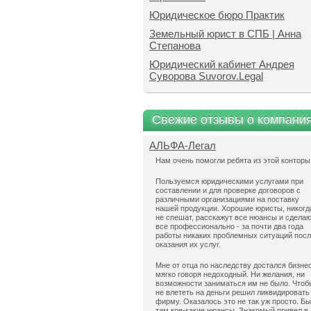
Юридическое бюро Практик
Земельный юрист в СПБ | Анна
Степанова
Юридический кабинет Андрея
Суворова Suvorov.Legal
Свежие отзывы о компани
АЛЬФА-Легал
Нам очень помогли ребята из этой конторы
Пользуемся юридическими услугами при
составлении и для проверке договоров с
различными организациями на поставку
нашей продукции. Хорошие юристы, никогд
не спешат, расскажут все нюансы и сдела
все профессионально - за почти два года
работы никаких проблемных ситуаций пос
оказания их услуг.
Мне от отца по наследству достался бизнес
мягко говоря недоходный. Ни желания, ни
возможности заниматься им не было. Чтоб
не влететь на деньги решил ликвидировать
фирму. Оказалось это не так уж просто. Б
там кое-какие нюансы. Знакомый привел в