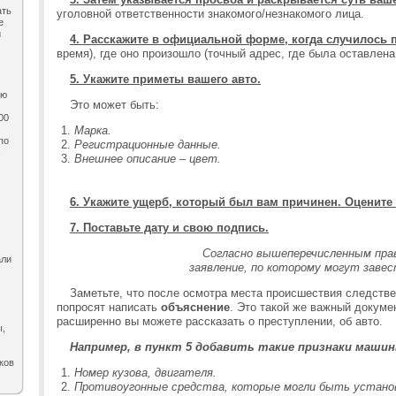
ать
уголовной ответственности знакомого/незнакомого лица.
е
и
4. Расскажите в официальной форме, когда случилось
время), где оно произошло (точный адрес, где была оставлена
5. Укажите приметы вашего авто.
ию
Это может быть:
00
Марка.
по
Регистрационные данные.
,
Внешнее описание – цвет.
6. Укажите ущерб, который был вам причинен. Оцените
7. Поставьте дату и свою подпись.
Согласно вышеперечисленным прав
али
заявление, по которому могут завес
Заметьте, что после осмотра места происшествия следстве
попросят написать
объяснение
. Это такой же важный докумен
расширенно вы можете рассказать о преступлении, об авто.
ы,
Например, в пункт 5 добавить такие признаки машин
ков
Номер кузова, двигателя.
Противоугонные средства, которые могли быть устано