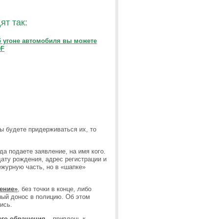
т так:
б угоне автомобиля вы можете
DF
ы будете придерживаться их, то
да подаете заявление, на имя кого.
дату рождения, адрес регистрации и
ежурную часть, но в «шапке»
ение»
, без точки в конце, либо
жный донос в полицию. Об этом
ись.
шего обращения
– привлечь к