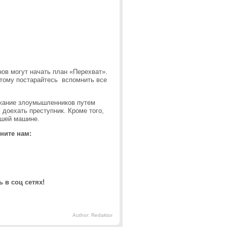
ов могут начать план «Перехват».
оэтому постарайтесь вспомнить все
ржание злоумышленников путем
доехать преступник. Кроме того,
ашей машине.
ните нам:
 в соц сетях!
Author: Redaktor