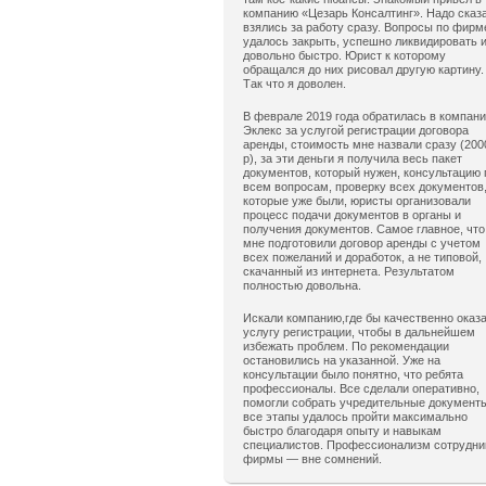
компанию «Цезарь Консалтинг». Надо сказ
взялись за работу сразу. Вопросы по фирм
удалось закрыть, успешно ликвидировать 
довольно быстро. Юрист к которому
обращался до них рисовал другую картину.
Так что я доволен.
В феврале 2019 года обратилась в компан
Эклекс за услугой регистрации договора
аренды, стоимость мне назвали сразу (200
р), за эти деньги я получила весь пакет
документов, который нужен, консультацию 
всем вопросам, проверку всех документов
которые уже были, юристы организовали
процесс подачи документов в органы и
получения документов. Самое главное, что
мне подготовили договор аренды с учетом
всех пожеланий и доработок, а не типовой,
скачанный из интернета. Результатом
полностью довольна.
Искали компанию,где бы качественно оказ
услугу регистрации, чтобы в дальнейшем
избежать проблем. По рекомендации
остановились на указанной. Уже на
консультации было понятно, что ребята
профессионалы. Все сделали оперативно,
помогли собрать учредительные документ
все этапы удалось пройти максимально
быстро благодаря опыту и навыкам
специалистов. Профессионализм сотрудни
фирмы — вне сомнений.