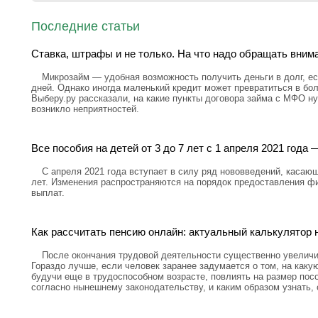
Последние статьи
Ставка, штрафы и не только. На что надо обращать вним
Микрозайм — удобная возможность получить деньги в долг, ес
дней. Однако иногда маленький кредит может превратиться в бо
Выберу.ру рассказали, на какие пункты договора займа с МФО н
возникло неприятностей.
Все пособия на детей от 3 до 7 лет с 1 апреля 2021 год
С апреля 2021 года вступает в силу ряд нововведений, касающ
лет. Изменения распространяются на порядок предоставления ф
выплат.
Как рассчитать пенсию онлайн: актуальный калькулятор н
После окончания трудовой деятельности существенно увелич
Гораздо лучше, если человек заранее задумается о том, на каку
будучи еще в трудоспособном возрасте, повлиять на размер посо
согласно нынешнему законодательству, и каким образом узнать,