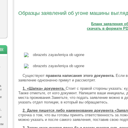
Образцы заявлений об угоне машины выглядя
Бланк заявления о
скачать в формате P
ях
.
Существуют
правила написания этого документа.
Если в
заявление однозначно примут и рассмотрят.
а
1. «Шапка» документа.
Стоит с правой стороны указать: ку
ют
Также отметьте, от кого документ. Напишите ваши инициалы, 
ле
места проживания.
Заметьте, что подать заявление можно в д
указать отдел полиции, в который вы обращаетесь.
,
2. Далее пишется либо наименование документа «Заявл
строчка о том, что вы готовы принять ответственность за ло
ы
можно указать и после самого заявления, поставив свою подп
ыли
3. Затем указывается просьба и раскрывается суть ва