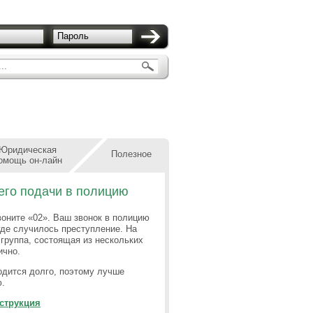
Пароль
..
Юридическая
Полезное
омощь он-лайн
 его подачи в полицию
оните «02». Ваш звонок в полицию
 где случилось преступление. На
группа, состоящая из нескольких
ично.
одится долго, поэтому лучше
ю.
нструкция