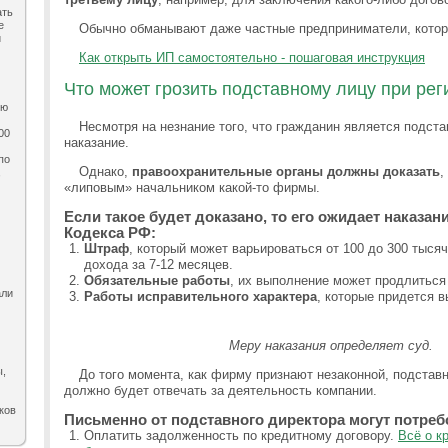
ать
е
Обычно обманывают даже частные предприниматели, котор
и
Как открыть ИП самостоятельно - пошаговая инструкция
Что может грозить подставному лицу при ре
ию
Несмотря на незнание того, что гражданин является подста
00
наказание.
по
Однако,
правоохранительные органы должны доказать
,
,
«липовым» начальником какой-то фирмы.
Если такое будет доказано, то его ожидает наказани
Кодекса РФ:
Штраф
, который может варьироваться от 100 до 300 тыся
дохода за 7-12 месяцев.
Обязательные работы
, их выполнение может продлиться 
али
Работы исправительного характера
, которые придется в
Меру наказания определяет суд.
ы,
До того момента, как фирму признают незаконной, подстав
должно будет отвечать за деятельность компании.
ков
Письменно от подставного директора могут потреб
Оплатить задолженность по кредитному договору.
Всё о к