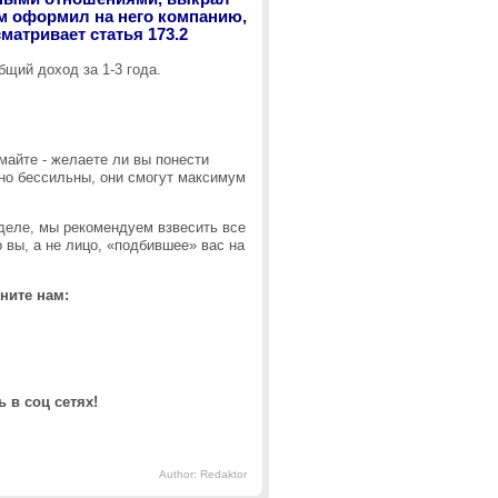
ем оформил на него компанию,
сматривает статья 173.2
бщий доход за 1-3 года.
.
майте - желаете ли вы понести
но бессильны, они смогут максимум
деле, мы рекомендуем взвесить все
 вы, а не лицо, «подбившее» вас на
ните нам:
 в соц сетях!
Author: Redaktor