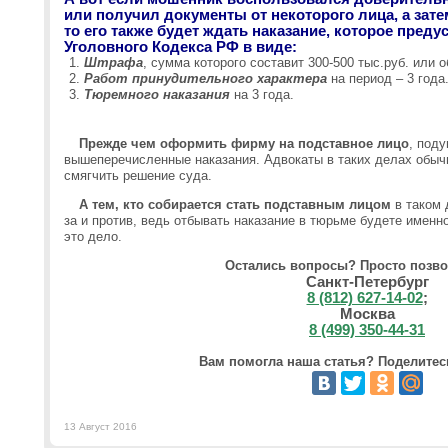
или получил документы от некоторого лица, а зат
то его также будет ждать наказание, которое преду
Уголовного Кодекса РФ в виде:
Штрафа
, сумма которого составит 300-500 тыс.руб. или о
Работ принудительного характера
на период – 3 года
Тюремного наказания
на 3 года.
Прежде чем оформить фирму на подставное лицо
, поду
вышеперечисленные наказания. Адвокаты в таких делах обыч
смягчить решение суда.
А тем, кто собирается стать подставным лицом
в таком 
за и против, ведь отбывать наказание в тюрьме будете именно
это дело.
Остались вопросы? Просто позво
Санкт-Петербург
8 (812) 627-14-02
;
Москва
8 (499) 350-44-31
Вам помогла наша статья? Поделитесь
13 Август 2016