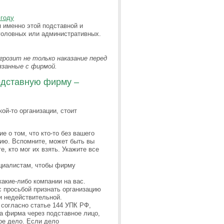
 году
я именно этой подставной и
головных или административных.
грозит не только наказание перед
вязанные с фирмой.
подставную фирму –
ой-то организации, стоит
 о том, что кто-то без вашего
нию. Вспомните, может быть вы
, кто мог их взять. Укажите все
циалистам, чтобы фирму
акие-либо компании на вас.
 просьбой признать организацию
и недействительной.
согласно статье 144 УПК РФ,
а фирма через подставное лицо,
ое дело. Если дело