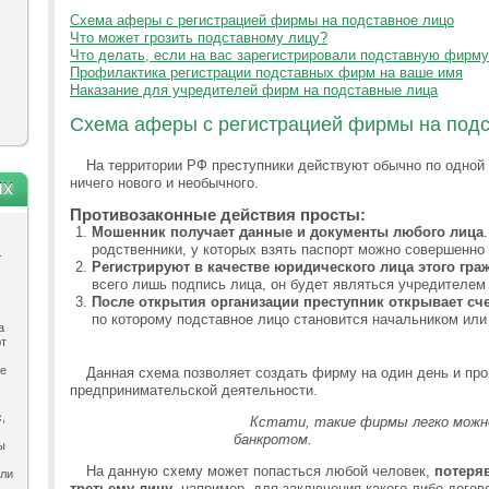
Схема аферы с регистрацией фирмы на подставное лицо
Что может грозить подставному лицу?
Что делать, если на вас зарегистрировали подставную фирм
Профилактика регистрации подставных фирм на ваше имя
Наказание для учредителей фирм на подставные лица
Схема аферы с регистрацией фирмы на подс
На территории РФ преступники действуют обычно по одной 
ничего нового и необычного.
ях
Противозаконные действия просты:
Мошенник получает данные и документы любого лица
родственники, у которых взять паспорт можно совершенно 
.
Регистрируют в качестве юридического лица этого гра
всего лишь подпись лица, он будет являться учредителем
После открытия организации преступник открывает сче
по которому подставное лицо становится начальником или
а
ют
ле
Данная схема позволяет создать фирму на один день и про
предпринимательской деятельности.
,
Кстати, такие фирмы легко можн
банкротом.
ы
На данную схему может попасться любой человек,
потеряв
ыли
третьему лицу
, например, для заключения какого-либо догов