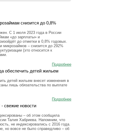
крозаймам снизится до 0,8%
ен. С 1 июля 2023 года в России
аймам «до зарплаты» и
оизойдёт до отметки в 0,8% годовых.
и микрозаймов – снизится до 292%
уктуризации (это относится к
ами.
Подробнее
да обеспечить детей жильем
ить детей жильем внесет изменения в
исаны лишь обязательства по выплате
Подробнее
 - свежие новости
дексированы – об этом сообщила
сии Талия Хабриева. Напомним, что
сть, не индексировались с 2016 года.
е, но вовсе не было справедливо – об