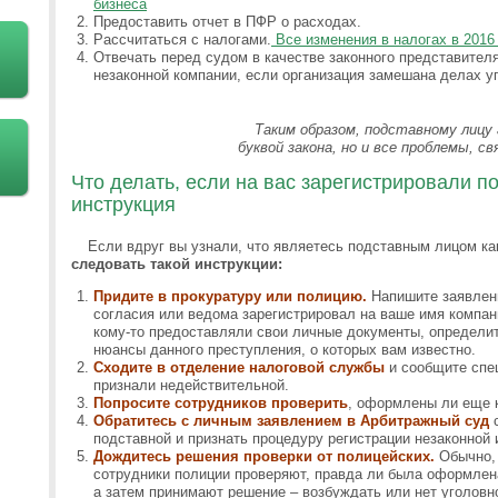
бизнеса
Предоставить отчет в ПФР о расходах.
Рассчитаться с налогами.
Все изменения в налогах в 2016
Отвечать перед судом в качестве законного представител
незаконной компании, если организация замешана делах у
Таким образом, подставному лицу 
буквой закона, но и все проблемы, с
Что делать, если на вас зарегистрировали 
инструкция
Если вдруг вы узнали, что являетесь подставным лицом как
следовать такой инструкции:
Придите в прокуратуру или полицию.
Напишите заявление
согласия или ведома зарегистрировал на ваше имя компа
кому-то предоставляли свои личные документы, определите
нюансы данного преступления, о которых вам известно.
Сходите в отделение налоговой службы
и сообщите спе
признали недействительной.
Попросите сотрудников проверить
, оформлены ли еще к
Обратитесь с личным заявлением в Арбитражный суд
с
подставной и признать процедуру регистрации незаконной 
Дождитесь решения проверки от полицейских.
Обычно, 
сотрудники полиции проверяют, правда ли была оформлен
а затем принимают решение – возбуждать или нет уголовн