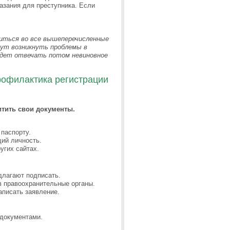
азания для преступника. Если
титься во все вышеперечисленные
гут возникнуть проблемы в
удет отвечать потом невиновное
офилактика регистрации
итить свои документы.
паспорту.
щий личность.
угих сайтах.
длагают подписать.
в правоохранительные органы.
аписать заявление.
 документами.