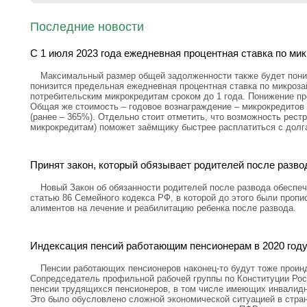
Последние новости
С 1 июля 2023 года ежедневная процентная ставка по ми
Максимальный размер общей задолженности также будет пониж
понизится предельная ежедневная процентная ставка по микроз
потребительским микрокредитам сроком до 1 года. Понижение пр
Общая же стоимость – годовое вознаграждение – микрокредитов 
(ранее – 365%). Отдельно стоит отметить, что возможность рестр
микрокредитам) поможет заёмщику быстрее расплатиться с долг
Принят закон, который обязывает родителей после разво
Новый Закон об обязанности родителей после развода обеспеч
статью 86 Семейного кодекса РФ, в которой до этого были проп
алиментов на лечение и реабилитацию ребенка после развода.
Индексация пенсий работающим пенсионерам в 2020 году
Пенсии работающих пенсионеров наконец-то будут тоже проин
Сопредседатель профильной рабочей группы по Конституции Рос
пенсии трудящихся пенсионеров, в том числе имеющих инвалидно
Это было обусловлено сложной экономической ситуацией в стран