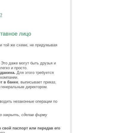
у?
тавное лицо
и той же схеме, не придумывая
. Это даже могут быть друзья и
легко и просто.
жданина.
Для этого требуется
 компании.
т в банке
, выписывает приказ,
 генеральным директором.
водить незаконные операции по
о закрыть, сделав фирму
 свой паспорт или передав его
ора.