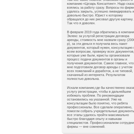
компанию «Цезарь Консалтинг». Надо сказ
взялись за работу сразу. Вопросы по фирм
удалось закрыть, успешно ликвидировать 
довольно быстро. Юрист к которому
обращался до них рисовал другую картину.
Так что я доволен.
В феврале 2019 года обратилась в компан
Эклекс за услугой регистрации договора
аренды, стоимость мне назвали сразу (200
р), за эти деньги я получила весь пакет
документов, который нужен, консультацию 
всем вопросам, проверку всех документов
которые уже были, юристы организовали
процесс подачи документов в органы и
получения документов. Самое главное, что
мне подготовили договор аренды с учетом
всех пожеланий и доработок, а не типовой,
скачанный из интернета. Результатом
полностью довольна.
Искали компанию,где бы качественно оказ
услугу регистрации, чтобы в дальнейшем
избежать проблем. По рекомендации
остановились на указанной. Уже на
консультации было понятно, что ребята
профессионалы. Все сделали оперативно,
помогли собрать учредительные документ
все этапы удалось пройти максимально
быстро благодаря опыту и навыкам
специалистов. Профессионализм сотрудни
фирмы — вне сомнений.