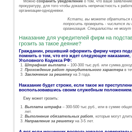
Можно
сохранить уведомление
о том, что ваше заявлени
прокуратуру, для того чтобы доказать непричастность к рабо
организации-однодневки.
Кстати, вы можете обратиться т
попросить проверить - числится ли 
организация. Специалисты не могут
Наказание для учредителей фирм на подстав
грозить за такое деяние?
Гражданин, решивший оформить фирму через подс
помнить о том, что его ждет следующее наказание, 
Уголовного Кодекса РФ:
Штрафная выплата
– 100-300 тыс.руб. или сумма доход
Прохождение работ принудительного характера
в те
Заключение за решетку
на 3 года.
Наказание будет строже, если такое же преступле
воспользовавшись своим служебным положением, 
Ему может грозить:
Выплата штрафа
– 300-500 тыс.руб., или в сумме общег
лет.
Выполнение обязательных работ
, которые могут длит
Направление за решетку
на 3-5 лет.
А вот если мошенник воспользовался доверител