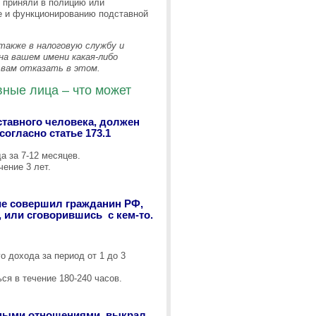
е приняли в полицию или
те и функционированию подставной
акже в налоговую службу и
на вашем имени какая-либо
 вам отказать в этом.
ные лица – что может
тавного человека, должен
согласно статье 173.1
а за 7-12 месяцев.
чение 3 лет.
ние совершил гражданин РФ,
или сговорившись с кем-то.
о дохода за период от 1 до 3
ься в течение 180-240 часов.
ьными отношениями, выкрал