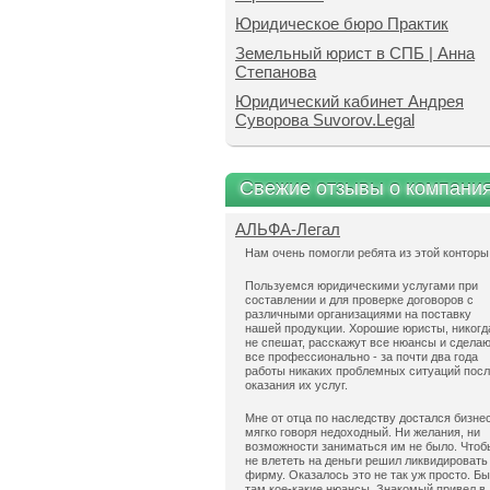
Юридическое бюро Практик
Земельный юрист в СПБ | Анна
Степанова
Юридический кабинет Андрея
Суворова Suvorov.Legal
Свежие отзывы о компани
АЛЬФА-Легал
Нам очень помогли ребята из этой конторы
Пользуемся юридическими услугами при
составлении и для проверке договоров с
различными организациями на поставку
нашей продукции. Хорошие юристы, никогд
не спешат, расскажут все нюансы и сдела
все профессионально - за почти два года
работы никаких проблемных ситуаций пос
оказания их услуг.
Мне от отца по наследству достался бизнес
мягко говоря недоходный. Ни желания, ни
возможности заниматься им не было. Чтоб
не влететь на деньги решил ликвидировать
фирму. Оказалось это не так уж просто. Б
там кое-какие нюансы. Знакомый привел в