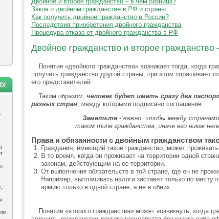
Двойное и второе гражданство – в чём разница?
Закон о двойном гражданстве в РФ и страны
Как получить двойное гражданство в России?
Последствия приобретения двойного гражданства
Процедура отказа от двойного гражданства в РФ
Двойное гражданство и второе гражданство 
Понятие «двойного гражданства» возникает тогда, когда гр
получить гражданство другой страны, при этом спрашивает со
его представителей.
ях
Таким образом,
человек будет иметь сразу два паспор
разных стран
, между которыми подписано соглашение.
.
Заметьте -
важно, чтобы между странами 
таком типе гражданства, иначе его никак нел
Права и обязанности с двойным гражданством так
а
Гражданин, имеющий такое гражданство, может проживать 
ют
В то время, когда он проживает на территории одной стран
законам, действующим на ее территории.
ле
От выполнения обязательств в той стране, где он не прожи
Например, выплачивать налоги заставят только по месту п
армию только в одной стране, а не в обеих.
,
ы
Понятие «второго гражданства» может возникнуть, когда г
ыли
получить гражданство другого государства без какого-либо о