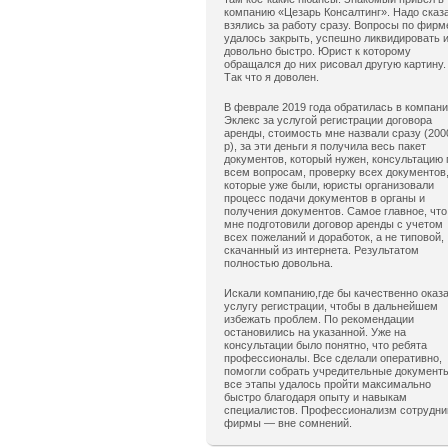
компанию «Цезарь Консалтинг». Надо сказ
взялись за работу сразу. Вопросы по фирм
удалось закрыть, успешно ликвидировать 
довольно быстро. Юрист к которому
обращался до них рисовал другую картину.
Так что я доволен.
В феврале 2019 года обратилась в компан
Эклекс за услугой регистрации договора
аренды, стоимость мне назвали сразу (200
р), за эти деньги я получила весь пакет
документов, который нужен, консультацию 
всем вопросам, проверку всех документов
которые уже были, юристы организовали
процесс подачи документов в органы и
получения документов. Самое главное, что
мне подготовили договор аренды с учетом
всех пожеланий и доработок, а не типовой,
скачанный из интернета. Результатом
полностью довольна.
Искали компанию,где бы качественно оказ
услугу регистрации, чтобы в дальнейшем
избежать проблем. По рекомендации
остановились на указанной. Уже на
консультации было понятно, что ребята
профессионалы. Все сделали оперативно,
помогли собрать учредительные документ
все этапы удалось пройти максимально
быстро благодаря опыту и навыкам
специалистов. Профессионализм сотрудни
фирмы — вне сомнений.