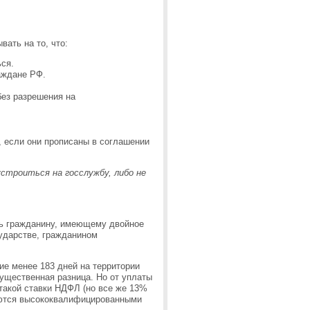
ать на то, что:
ься.
раждане РФ.
без разрешения на
, если они прописаны в соглашении
строиться на госслужбу, либо не
ть гражданину, имеющему двойное
сударстве, гражданином
ие менее 183 дней на территории
существенная разница. Но от уплаты
 такой ставки НДФЛ (но все же 13%
ляются высококвалифицированными