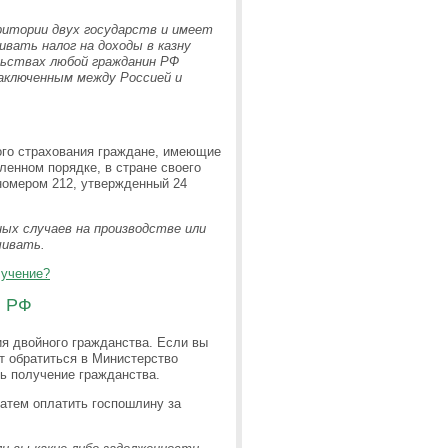
ритории двух государств и имеет
ивать налог на доходы в казну
льствах любой гражданин РФ
аключенным между Россией и
ого страхования граждане, имеющие
ленном порядке, в стране своего
номером 212, утвержденный 24
ых случаев на производстве или
чивать.
лучение?
в РФ
ия двойного гражданства. Если вы
т обратиться в Министерство
ь получение гражданства.
затем оплатить госпошлину за