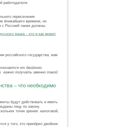
й работодателя.
льного переселения
ие ближайшего времени, но
и с Россией также должны.
сского языка – кто и как может
рии российского государства, вам
отличается от двойного
ях важно получать именно такой
нства – что необходимо
менты будут действовать и иметь
выданы лицу по закону.
кольких точек зрения: налоговой,
ся у того, кто приобрел двойное