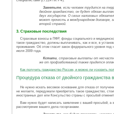
специалистами (ст.224 НК РФ).
Заметьте
, если человек трудится на тер
двойное гражданство, он будет обязан выплач
двух государств. О своих налоговых обязате
может прочесть в международном договоре, з
второй страной.
3. Страховые последствия
Страховые взносы в ПФР, фонды социального и медицинск
такое гражданство, должны выплачивать, как и все, в установ
проживания. Об этом гласит закон федерального уровня под 
июля 2009 года.
Кстати
, страховые выплаты от несчастн
же от профзаболеваний также придется опла
Как получить гражданство России, и можно ли ускорить по
Процедура отказа от двойного гражданства 
Не нужно искать весомое основание для отказа от получен
не желаете, передумали приобретать такое гражданство, стои
иностранных дел или Консульство страны с просьбой отменит
Вам нужно будет написать заявление с вашей просьбой, а 
рассмотрение вашего дела госорганами.