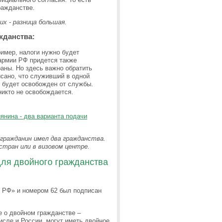
ражданстве.
х - разница большая.
жданства:
ример, налоги нужно будет
армии РФ придется также
раны. Но здесь важно обратить
сано, что служивший в одной
н будет освобожден от службы.
никто не освобождается.
янина - два варианта подачи
 гражданин имел два гражданства.
тран или в визовом центре.
для двойного гражданства
 РФ» и номером 62 был подписан
е о двойном гражданстве –
исле и России, могут иметь двойное