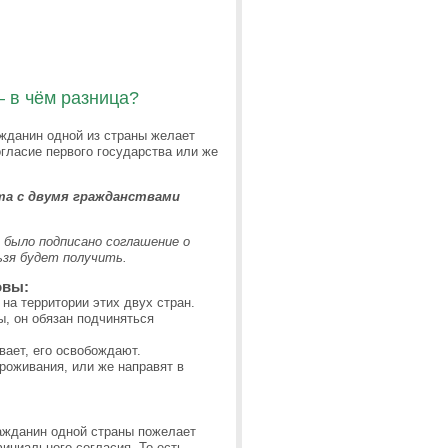
– в чём разница?
ажданин одной из страны желает
гласие первого государства или же
та с двумя гражданствами
было подписано соглашение о
ьзя будет получить.
овы:
на территории этих двух стран.
ы, он обязан подчиняться
вает, его освобождают.
роживания, или же направят в
ражданин одной страны пожелает
фициального согласия. То есть