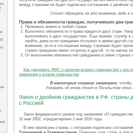
ать
между странами не будет подписано соглашение о двойном г
е
и
Стоит обращать на это внимание, ведь в ни
Права и обязанности граждан, получивших два гра
Проживать можно в любой стране.
Выполнять обязанности и права придется двух стран. Нап
ию
выплачивать в двух государствах. Еще пример: службу в 
00
пройти, даже если гражданин отслужил в армии другой ст
внимание, если в соглашении между странами будет пропи
по
стране гражданин имеет отсрочку в другой, то по закону о
,
От выполнения обязанностей гражданина в обеих странах 
Как уведомить ФМС о наличии второго гражданства у росси
заявления о втором гражданстве
В некоторых странах запрещено
, чтобы
али
Узнавать об этом стоит в Посольстве этих с
Закон о двойном гражданстве в РФ, страны 
с Россией
ы,
Закон федерального уровня под названием «О гражданстве
31 мая 2002, отредактирован 1 мая 2016 года.
ков
В нем прописаны страны, с которыми подписано соглашени
Туркменией и Таджикистаном.
Граждане этих стран, в том ч