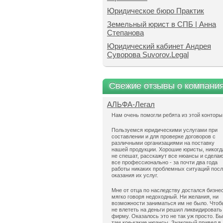
Юридическое бюро Практик
Земельный юрист в СПБ | Анна
Степанова
Юридический кабинет Андрея
Суворова Suvorov.Legal
Свежие отзывы о компани
АЛЬФА-Легал
Нам очень помогли ребята из этой конторы
Пользуемся юридическими услугами при
составлении и для проверке договоров с
различными организациями на поставку
нашей продукции. Хорошие юристы, никогд
не спешат, расскажут все нюансы и сдела
все профессионально - за почти два года
работы никаких проблемных ситуаций пос
оказания их услуг.
Мне от отца по наследству достался бизнес
мягко говоря недоходный. Ни желания, ни
возможности заниматься им не было. Чтоб
не влететь на деньги решил ликвидировать
фирму. Оказалось это не так уж просто. Б
там кое-какие нюансы. Знакомый привел в