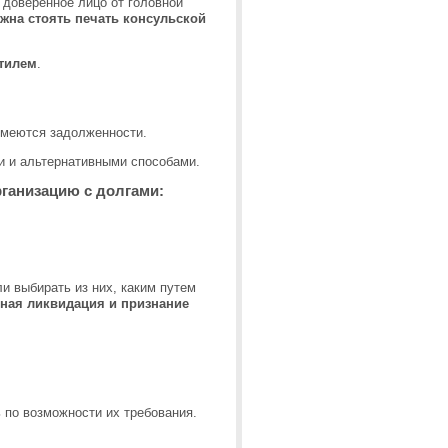
 доверенное лицо от головной
жна стоять печать консульской
тилем
.
 имеются задолженности.
 и альтернативными способами.
рганизацию с долгами:
и выбирать из них, каким путем
ая ликвидация и признание
 по возможности их требования.