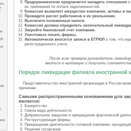
Предпринимателю предлагается наладить отношения с
ать
их требования по оплате задолженностей.
е
Комиссия выявляет имущество компании, активы и па
и
Проведите расчет работников и их увольнение.
Выплатите положенные налоги.
Комиссия должна определить окончательный ликвида
Закройте банковский счет компании.
ию
Уничтожьте печать фирмы.
00
Автоматически вносятся записи в ЕГРЮЛ
о том, что юр
регистрационного учета.
по
,
После всех проверок руководитель ликвиди
явиться в налоговую и получить соответс
Порядок ликвидации филиала иностранной 
Представительство иностранной организации в России мож
али
причинам.
Самыми распространенными основаниями для зак
является:
Банкротство.
ы,
Смена вида деятельности.
Добровольное закрытие и прекращение фактической деяте
Реструктуризация фирмы.
ков
Прекращение деятельности головной компании, находящей
Решение госорганов.