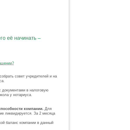
го её начинать –
ращении?
обрать совет учредителей и на
са.
с документами в налоговую
кола у нотариуса.
способности компании.
Для
ие ликвидируется. За 2 месяца
кой баланс компании в данный