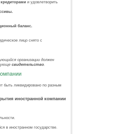
 кредиторами
и удовлетворить
ссивы.
ционный баланс.
идическое лицо снято с
рующийся организации должен
твующе
свидетельство
.
компании
ет быть ликвидировано по разным
рытия иностранной компании
льности.
ся в иностранном государстве.