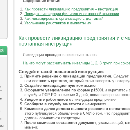
Содержание статьи:
Как провести ликвидацию предприятия – инструкция
Порядок ликвидации филиала иностранной компании
Как ликвидировать организацию с долгами?
Увольнение работников и выплаты им
Как провести ликвидацию предприятия и с че
поэтапная инструкция
ях
Ликвидация проходит в несколько этапов.
На что могут рассчитывать инвалиды 1, 2, 3 групп при сок
.
Следуйте такой пошаговой инструкции:
Примите решение о ликвидации предприятия.
Следует с
нем составить протокол, который стоит заверить у нотариу
Создайте ликвидационную комиссию.
а
Оформите уведомление по форме р15001
и обратитесь 
ют
службу и ПФР РФ в течение 3 дней, после заверения прото
ле
Уведомите работников
о ликвидации предприятия.
Сообщите в службу занятости
о намерениях.
Комиссия далее должна вынести решение о неплатеже
,
этого публикуется объявление в СМИ о том, что предприят
должны объявиться кредиторы.
ы
После комиссия составляет документ
, указывающий, ка
ыли
момент.