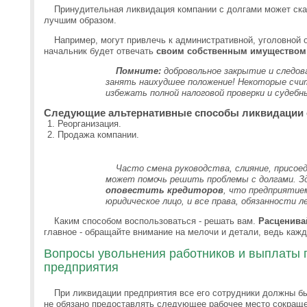
Принудительная ликвидация компании с долгами может ска
лучшим образом.
Например, могут привлечь к административной, уголовной о
начальник будет отвечать
своим собственным имуществом
Помните:
добровольное закрытие и следов
занять наихудшее положение! Некоторые сч
избежать полной налоговой проверки и судеб
Следующие альтернативные способы ликвидации о
Реорганизация.
Продажа компании.
Часто смена руководства, слияние, присое
может помочь решить проблемы с долгами. З
оповестить кредиторов
, что предприятие
юридическое лицо, и все права, обязанности л
Каким способом воспользоваться - решать вам.
Расценива
главное - обращайте внимание на мелочи и детали, ведь каж
Вопросы увольнения работников и выплаты 
предприятия
При ликвидации предприятия все его сотрудники должны б
не обязано предоставлять следующее рабочее место сокращ