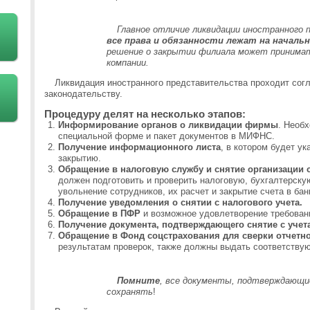
Главное отличие ликвидации иностранного
все права и обязанности лежат на началь
решение о закрытии филиала может принимат
компании.
Ликвидация иностранного представительства проходит сог
законодательству.
Процедуру делят на несколько этапов:
Информирование органов о ликвидации фирмы
. Необ
специальной форме и пакет документов в МИФНС.
Получение информационного листа
, в котором будет у
закрытию.
Обращение в налоговую службу и снятие организации с
должен подготовить и проверить налоговую, бухгалтерску
увольнение сотрудников, их расчет и закрытие счета в бан
Получение уведомления о снятии с налогового учета.
Обращение в ПФР
и возможное удовлетворение требован
Получение документа, подтверждающего снятие с учет
Обращение в Фонд соцстрахования для сверки отчетно
результатам проверок, также должны выдать соответству
Помните
, все документы, подтверждающи
сохранять
!