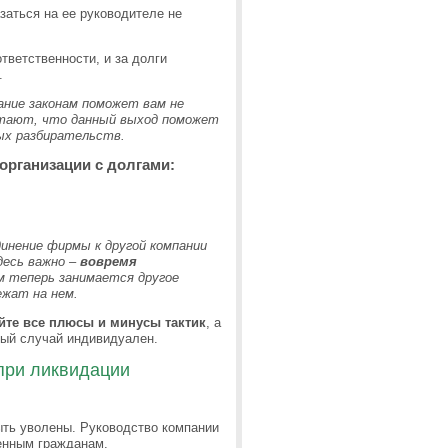
заться на ее руководителе не
тветственности, и за долги
.
ание законам поможет вам не
итают, что данный выход поможет
ных разбирательств.
рганизации с долгами:
динение фирмы к другой компании
десь важно –
вовремя
м теперь занимается другое
ежат на нем.
йте все плюсы и минусы тактик
, а
дый случай индивидуален.
при ликвидации
ыть уволены. Руководство компании
енным гражданам.