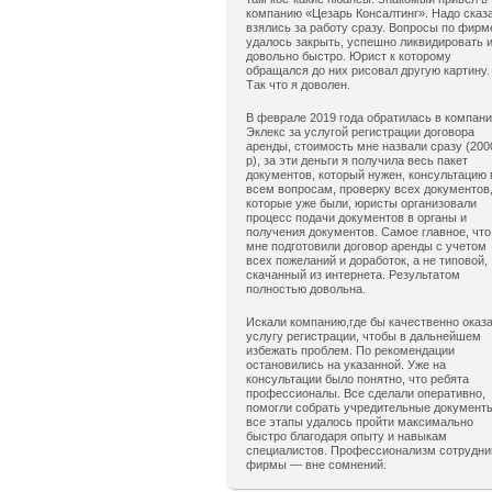
компанию «Цезарь Консалтинг». Надо сказ
взялись за работу сразу. Вопросы по фирм
удалось закрыть, успешно ликвидировать 
довольно быстро. Юрист к которому
обращался до них рисовал другую картину.
Так что я доволен.
В феврале 2019 года обратилась в компан
Эклекс за услугой регистрации договора
аренды, стоимость мне назвали сразу (200
р), за эти деньги я получила весь пакет
документов, который нужен, консультацию 
всем вопросам, проверку всех документов
которые уже были, юристы организовали
процесс подачи документов в органы и
получения документов. Самое главное, что
мне подготовили договор аренды с учетом
всех пожеланий и доработок, а не типовой,
скачанный из интернета. Результатом
полностью довольна.
Искали компанию,где бы качественно оказ
услугу регистрации, чтобы в дальнейшем
избежать проблем. По рекомендации
остановились на указанной. Уже на
консультации было понятно, что ребята
профессионалы. Все сделали оперативно,
помогли собрать учредительные документ
все этапы удалось пройти максимально
быстро благодаря опыту и навыкам
специалистов. Профессионализм сотрудни
фирмы — вне сомнений.