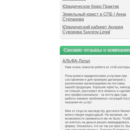
Юридическое бюро Практик
Земельный юрист в СПБ | Анна
Степанова
Юридический кабинет Андрея
Суворова Suvorov.Legal
Свежие отзывы о компани
АЛЬФА-Легал
Нам очень помогли ребята из этой конторы
Пользуемся юридическими услугами при
составлении и для проверке договоров с
различными организациями на поставку
нашей продукции. Хорошие юристы, никогд
не спешат, расскажут все нюансы и сдела
все профессионально - за почти два года
работы никаких проблемных ситуаций пос
оказания их услуг.
Мне от отца по наследству достался бизнес
мягко говоря недоходный. Ни желания, ни
возможности заниматься им не было. Чтоб
не влететь на деньги решил ликвидировать
фирму. Оказалось это не так уж просто. Б
там кое-какие нюансы. Знакомый привел в