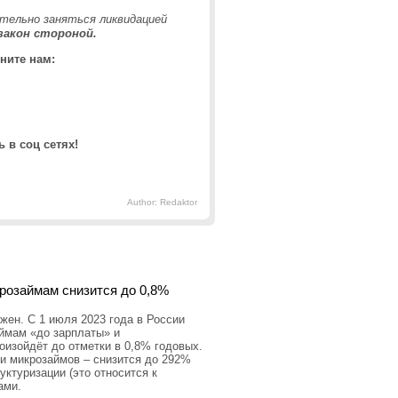
тельно заняться ликвидацией
закон стороной.
ните нам:
 в соц сетях!
Author: Redaktor
крозаймам снизится до 0,8%
ен. С 1 июля 2023 года в России
аймам «до зарплаты» и
оизойдёт до отметки в 0,8% годовых.
и микрозаймов – снизится до 292%
уктуризации (это относится к
ами.