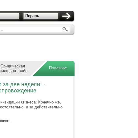
Пароль
..
Юридическая
Полезное
омощь он-лайн
 за две недели –
сопровождение
иквидации бизнеса. Конечно же,
остоятельно, и за действительно
закон.