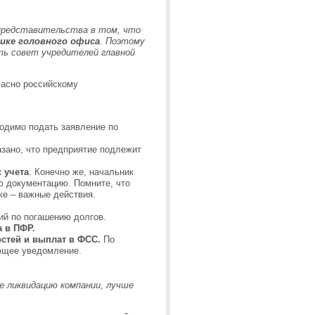
 представительства в том, что
нике головного офиса
. Поэтому
ь совет учредителей главной
ласно российскому
ходимо подать заявление по
казано, что предприятие подлежит
 учета
. Конечно же, начальник
ю документацию. Помните, что
ке – важные действия.
ий по погашению долгов.
а в ПФР.
стей и выплат в ФСС.
По
ющее уведомление.
е ликвидацию компании, лучше