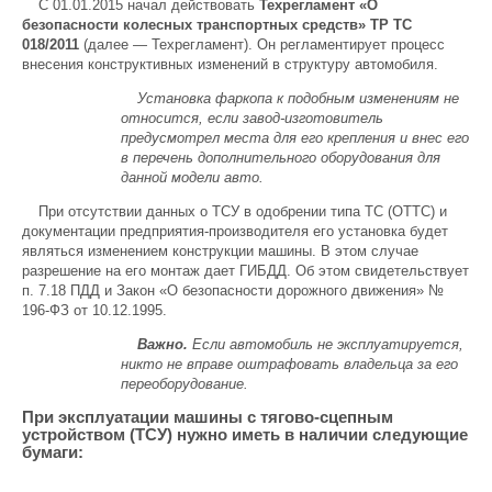
С 01.01.2015 начал действовать
Техрегламент «О
безопасности колесных транспортных средств» ТР ТС
018/2011
(далее — Техрегламент). Он регламентирует процесс
внесения конструктивных изменений в структуру автомобиля.
Установка фаркопа к подобным изменениям не
относится, если завод-изготовитель
предусмотрел места для его крепления и внес его
в перечень дополнительного оборудования для
данной модели авто.
При отсутствии данных о ТСУ в одобрении типа ТС (ОТТС) и
документации предприятия-производителя его установка будет
являться изменением конструкции машины. В этом случае
разрешение на его монтаж дает ГИБДД. Об этом свидетельствует
п. 7.18 ПДД и Закон «О безопасности дорожного движения» №
196-ФЗ от 10.12.1995.
Важно.
Если автомобиль не эксплуатируется,
никто не вправе оштрафовать владельца за его
переоборудование.
При эксплуатации машины с тягово-сцепным
устройством (ТСУ) нужно иметь в наличии следующие
бумаги: