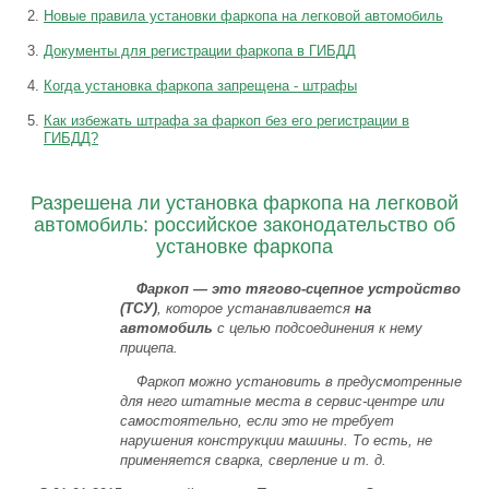
Новые правила установки фаркопа на легковой автомобиль
Документы для регистрации фаркопа в ГИБДД
Когда установка фаркопа запрещена - штрафы
Как избежать штрафа за фаркоп без его регистрации в
ГИБДД?
Разрешена ли установка фаркопа на легковой
автомобиль: российское законодательство об
установке фаркопа
Фаркоп — это тягово-сцепное устройство
(ТСУ)
, которое устанавливается
на
автомобиль
с целью подсоединения к нему
прицепа.
Фаркоп можно установить в предусмотренные
для него штатные места в сервис-центре или
самостоятельно, если это не требует
нарушения конструкции машины. То есть, не
применяется сварка, сверление и т. д.