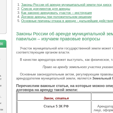
Законы России об аренде муниципальной земли под киоск
Список документов для аренды
Как законно арендовать участок – инструкция
Договор аренды при положительном решении
Основные причины отказа в аренде - дальнейшие действия
Законы России об аренде муниципальной зем
павильон – изучаем правовые вопросы
ях
Участок муниципальной или государственной земли может 
соответствующим органом власти.
.
В качестве арендатора может выступать, как физическое, т
Право на аренду земельного участка указан
Основным законодательным актом, регулирующим правовы
а
арендодателем муниципальной земли, является
Земельный 
ют
Перечислим важные статьи, на которые можно оп
ле
договора на аренду такой земли:
,
Закон, статья
ы
Статья 5 ЗК РФ
Арендатор
ыли
лицо, оформ