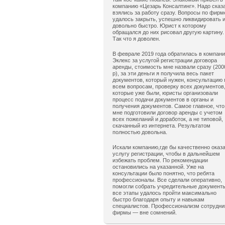
компанию «Цезарь Консалтинг». Надо сказ
взялись за работу сразу. Вопросы по фирм
удалось закрыть, успешно ликвидировать 
довольно быстро. Юрист к которому
обращался до них рисовал другую картину.
Так что я доволен.
В феврале 2019 года обратилась в компан
Эклекс за услугой регистрации договора
аренды, стоимость мне назвали сразу (200
р), за эти деньги я получила весь пакет
документов, который нужен, консультацию 
всем вопросам, проверку всех документов
которые уже были, юристы организовали
процесс подачи документов в органы и
получения документов. Самое главное, что
мне подготовили договор аренды с учетом
всех пожеланий и доработок, а не типовой,
скачанный из интернета. Результатом
полностью довольна.
Искали компанию,где бы качественно оказ
услугу регистрации, чтобы в дальнейшем
избежать проблем. По рекомендации
остановились на указанной. Уже на
консультации было понятно, что ребята
профессионалы. Все сделали оперативно,
помогли собрать учредительные документ
все этапы удалось пройти максимально
быстро благодаря опыту и навыкам
специалистов. Профессионализм сотрудни
фирмы — вне сомнений.