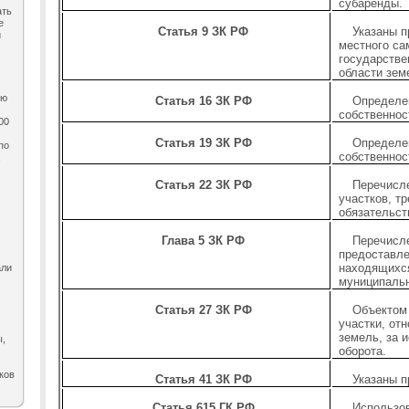
субаренды.
ать
е
Статья 9 ЗК РФ
Указаны п
и
местного са
государстве
области зем
ию
Статья 16 ЗК РФ
Определе
собственнос
00
Статья 19 ЗК РФ
Определе
по
собственнос
,
Статья 22 ЗК РФ
Перечисл
участков, т
обязательст
Глава 5 ЗК РФ
Перечисл
предоставле
находящихся
али
муниципальн
Статья 27 ЗК РФ
Объектом
участки, от
земель, за 
ы,
оборота.
ков
Статья 41 ЗК РФ
Указаны п
Статья 615 ГК РФ
Использо