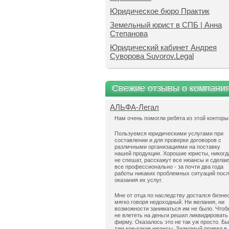
Юридическое бюро Практик
Земельный юрист в СПБ | Анна
Степанова
Юридический кабинет Андрея
Суворова Suvorov.Legal
Свежие отзывы о компани
АЛЬФА-Легал
Нам очень помогли ребята из этой конторы
Пользуемся юридическими услугами при
составлении и для проверке договоров с
различными организациями на поставку
нашей продукции. Хорошие юристы, никогд
не спешат, расскажут все нюансы и сдела
все профессионально - за почти два года
работы никаких проблемных ситуаций пос
оказания их услуг.
Мне от отца по наследству достался бизнес
мягко говоря недоходный. Ни желания, ни
возможности заниматься им не было. Чтоб
не влететь на деньги решил ликвидировать
фирму. Оказалось это не так уж просто. Б
там кое-какие нюансы. Знакомый привел в