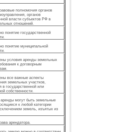
равовые полномочия органов
моуправления, органов
нной власти субъектов РФ в
ельных отношений.
но понятие государственной
ти.
но понятие муниципальной
ти.
ены условия аренды земельных
ребования к договорным
вам.
ены все важные аспекты
ния земельных участков,
 в государственной или
ой собственности.
 аренды могут быть земельные
носящиеся к любой категории
исключением земель, изъятых из
рава арендатора.
вать землю можно в соответствии