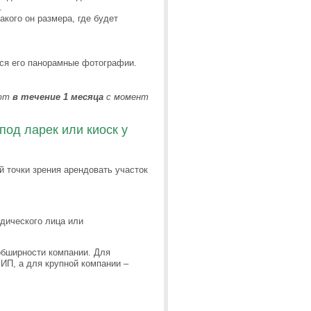
.
акого он размера, где будет
ься его панорамные фотографии.
ют
в течение 1 месяца
с момент
под ларек или киоск у
й точки зрения арендовать участок
дического лица или
обширности компании. Для
ИП, а для крупной компании –