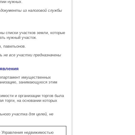
пии нужных.
документы из налоговой службы
ны списки участков земли, которые
ать нужный участок.
в, павильонов.
ь не все участки предназначены
аявления
Департамент имущественных
ганизацию, занимающуюся этим
имости и организации торгов была
 торги, на основании которых
ного участка для целей, не
е Управления недвижимостью