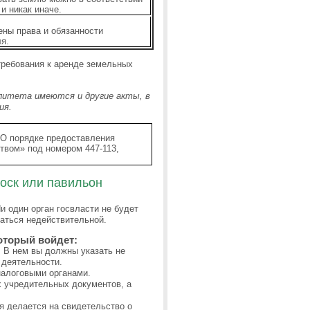
и никак иначе.
ны права и обязанности
я.
 требования к аренде земельных
алитета имеются и другие акты, в
ия.
«О порядке предоставления
ством» под номером
447-113,
оск или павильон
и один орган госвласти не будет
таться недействительной.
оторый войдет:
. В нем вы должны указать не
 деятельности.
налоговыми органами.
х учредительных документов, а
я делается на свидетельство о