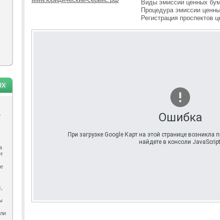
Виды эмиссии ценных бум
Процедура эмиссии ценны
Регистрация проспектов ц
ях
.
Ошибка
При загрузке Google Карт на этой странице возникла
найдете в консоли JavaScript
а
ют
ле
,
ы
ыли