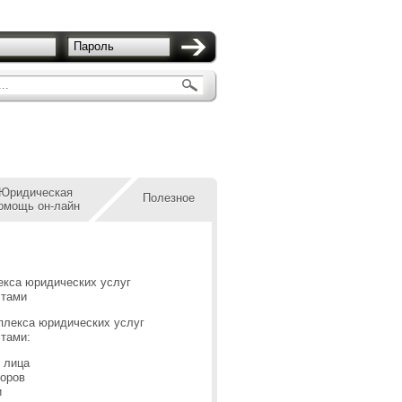
Пароль
..
Юридическая
Полезное
омощь он-лайн
екса юридических услуг
стами
плекса юридических услуг
тами:
 лица
оров
и