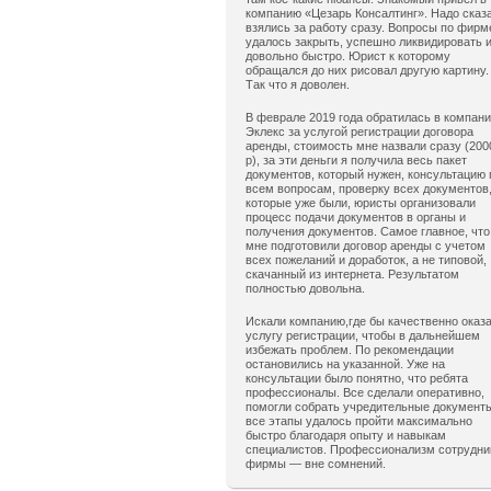
компанию «Цезарь Консалтинг». Надо сказ
взялись за работу сразу. Вопросы по фирм
удалось закрыть, успешно ликвидировать 
довольно быстро. Юрист к которому
обращался до них рисовал другую картину.
Так что я доволен.
В феврале 2019 года обратилась в компан
Эклекс за услугой регистрации договора
аренды, стоимость мне назвали сразу (200
р), за эти деньги я получила весь пакет
документов, который нужен, консультацию 
всем вопросам, проверку всех документов
которые уже были, юристы организовали
процесс подачи документов в органы и
получения документов. Самое главное, что
мне подготовили договор аренды с учетом
всех пожеланий и доработок, а не типовой,
скачанный из интернета. Результатом
полностью довольна.
Искали компанию,где бы качественно оказ
услугу регистрации, чтобы в дальнейшем
избежать проблем. По рекомендации
остановились на указанной. Уже на
консультации было понятно, что ребята
профессионалы. Все сделали оперативно,
помогли собрать учредительные документ
все этапы удалось пройти максимально
быстро благодаря опыту и навыкам
специалистов. Профессионализм сотрудни
фирмы — вне сомнений.