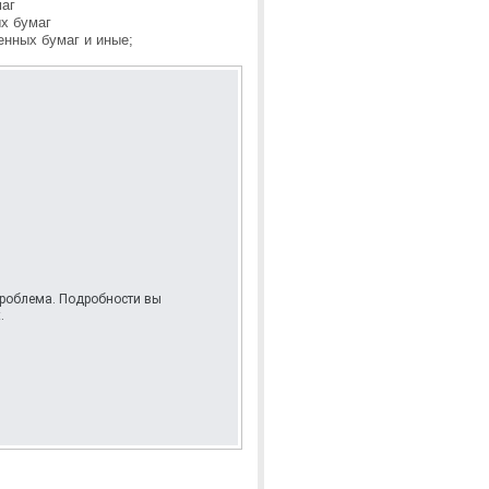
аг
х бумаг
енных бумаг и иные;
 проблема. Подробности вы
.