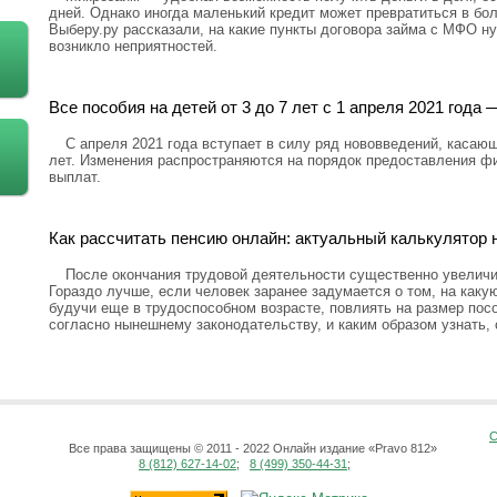
дней. Однако иногда маленький кредит может превратиться в бо
Выберу.ру рассказали, на какие пункты договора займа с МФО н
возникло неприятностей.
Все пособия на детей от 3 до 7 лет с 1 апреля 2021 год
С апреля 2021 года вступает в силу ряд нововведений, касающ
лет. Изменения распространяются на порядок предоставления ф
выплат.
Как рассчитать пенсию онлайн: актуальный калькулятор н
После окончания трудовой деятельности существенно увелич
Гораздо лучше, если человек заранее задумается о том, на каку
будучи еще в трудоспособном возрасте, повлиять на размер посо
согласно нынешнему законодательству, и каким образом узнать,
С
Все права защищены © 2011 - 2022 Онлайн издание «Pravo 812»
8 (812) 627-14-02
;
8 (499) 350-44-31
;