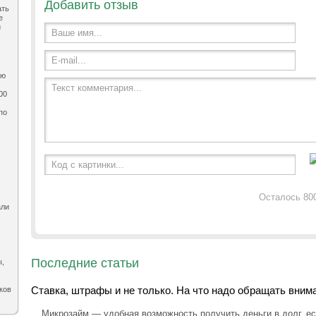
Добавить отзыв
ать
е
и
Ваше имя...
E-mail...
ию
Текст комментария...
00
по
,
Код с картинки...
Осталось 80
али
Последние статьи
ы,
Ставка, штрафы и не только. На что надо обращать вним
ков
Микрозайм — удобная возможность получить деньги в долг, ес