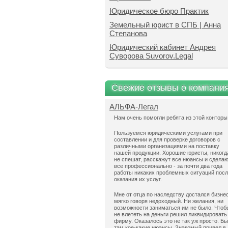
Юридическое бюро Практик
Земельный юрист в СПБ | Анна
Степанова
Юридический кабинет Андрея
Суворова Suvorov.Legal
Свежие отзывы о компани
АЛЬФА-Легал
Нам очень помогли ребята из этой конторы
Пользуемся юридическими услугами при
составлении и для проверке договоров с
различными организациями на поставку
нашей продукции. Хорошие юристы, никогд
не спешат, расскажут все нюансы и сдела
все профессионально - за почти два года
работы никаких проблемных ситуаций пос
оказания их услуг.
Мне от отца по наследству достался бизнес
мягко говоря недоходный. Ни желания, ни
возможности заниматься им не было. Чтоб
не влететь на деньги решил ликвидировать
фирму. Оказалось это не так уж просто. Б
там кое-какие нюансы. Знакомый привел в