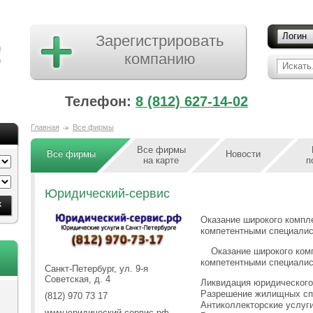
Логин
Зарегистрировать
компанию
Искать.
Телефон:
8 (812) 627-14-02
Главная
Все фирмы
Все фирмы
Все фирмы
Новости
на карте
п
Юридический-сервис
Оказание широкого компл
компетентными специали
Оказание широкого ком
компетентными специалис
Санкт-Петербург, ул. 9-я
Советская, д. 4
Ликвидация юридического
Разрешение жилищных сп
(812) 970 73 17
Антиколлекторские услуг
www.юридический-сервис.рф