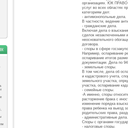
организациях. ЮК ПРАВО 
услуг во всех областях п
категориям дел:
- антимонопольные дела.
В частности, ведение ан
- гражданские дела.
Включая дела о взыскани
сделок незаключенными и
неосновательного обогащ
договора.
ях
- споры в сфере госзакупо
Например, оспаривание р
оспаривание итогов разм
документации. Дела по 94
.
- земельные споры.
В том числе, дела об осп
и кадастрового учета, сп
земельного участка, опр
участка, оспаривание кад
а
ют
- семейные споры.
-А именно, споры относит
ле
расторжение брака с инос
изменение порядка взыска
права ребенка на выезд з
,
родительских права, разд
ы
- административные дела.
Споры с органами госуда
ыли
- налоговые споры.