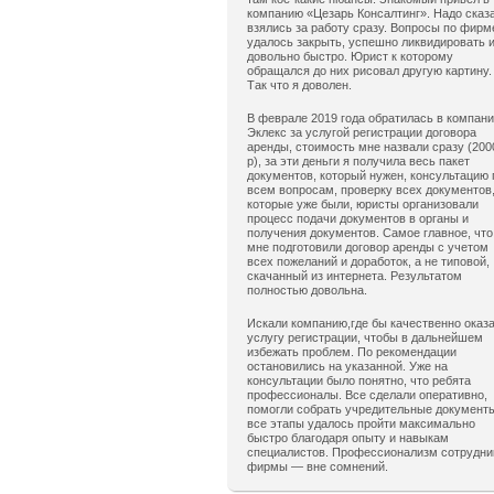
компанию «Цезарь Консалтинг». Надо сказ
взялись за работу сразу. Вопросы по фирм
удалось закрыть, успешно ликвидировать 
довольно быстро. Юрист к которому
обращался до них рисовал другую картину.
Так что я доволен.
В феврале 2019 года обратилась в компан
Эклекс за услугой регистрации договора
аренды, стоимость мне назвали сразу (200
р), за эти деньги я получила весь пакет
документов, который нужен, консультацию 
всем вопросам, проверку всех документов
которые уже были, юристы организовали
процесс подачи документов в органы и
получения документов. Самое главное, что
мне подготовили договор аренды с учетом
всех пожеланий и доработок, а не типовой,
скачанный из интернета. Результатом
полностью довольна.
Искали компанию,где бы качественно оказ
услугу регистрации, чтобы в дальнейшем
избежать проблем. По рекомендации
остановились на указанной. Уже на
консультации было понятно, что ребята
профессионалы. Все сделали оперативно,
помогли собрать учредительные документ
все этапы удалось пройти максимально
быстро благодаря опыту и навыкам
специалистов. Профессионализм сотрудни
фирмы — вне сомнений.