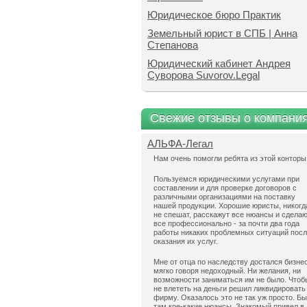
Юридическое бюро Практик
Земельный юрист в СПБ | Анна
Степанова
Юридический кабинет Андрея
Суворова Suvorov.Legal
Свежие отзывы о компани
АЛЬФА-Легал
Нам очень помогли ребята из этой конторы
Пользуемся юридическими услугами при
составлении и для проверке договоров с
различными организациями на поставку
нашей продукции. Хорошие юристы, никогд
не спешат, расскажут все нюансы и сдела
все профессионально - за почти два года
работы никаких проблемных ситуаций пос
оказания их услуг.
Мне от отца по наследству достался бизнес
мягко говоря недоходный. Ни желания, ни
возможности заниматься им не было. Чтоб
не влететь на деньги решил ликвидировать
фирму. Оказалось это не так уж просто. Б
там кое-какие нюансы. Знакомый привел в