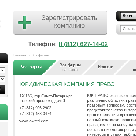
Логин
Зарегистрировать
компанию
Искать.
Телефон:
8 (812) 627-14-02
Главная
Все фирмы
Все фирмы
Все фирмы
Новости
на карте
п
ЮРИДИЧЕСКАЯ КОМПАНИЯ ПРАВО
ЮК ПРАВО оказывает полн
191186, гор.Санкт-Петербург,
различных областях права
Невский проспект, дом 3
правовым вопросам, сост
+7 (812) 906-2902
представительство интере
+7 (812) 458-0474
органах власти и организ
полный комплекс правовы
www.lawstd.com
права, включая консульт
составление договоров и 
интересов в судах, арбит