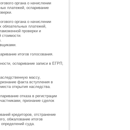
огового органа о начислении
ьных платежей, оспаривание
оверки.
огового органа о начислении
х обязательных платежей,
 таможенной проверки и
й стоимости.
.
овщиками.
аривание итогов голосования.
ности, оспаривание записи в ЕГРП,
наследственную массу,
признание факта вступления в
 места открытия наследства.
паривание отказа в регистрации
частниками, признание сделок
ваний кредиторов, отстранение
го, обжалование итогов
 определений суда.