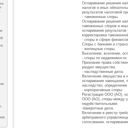
Оспаривание решения нал
ать
е
налогов и иных обязател
и
результатов налоговой пр
- таможенные споры.
Оспаривание решения нал
таможенных сборов и ины
оспаривание результатов
ию
корректировка таможенно
00
- споры в сфере финансов
Споры с банками и страх
по
- жилищные споры.
,
Выселение, вселение, осп
- споры по недвижимости.
Признание права собствен
раздел имущества.
- наследственные дела.
Включение имущества в 
оспаривание завещания, 
али
наследство, определение
- корпоративные споры.
Регистрация ООО (АО), ос
ООО (АО), споры между у
недействительными.
ы,
-банкротные дела.
Включение в реестр требо
арбитражного управляюще
ков
голосования, оспаривание