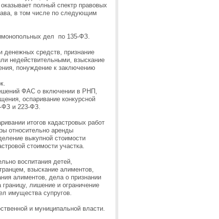
оказывает полный спектр правовых
рава, в том числе по следующим
тимонопольных дел по 135-ФЗ.
и денежных средств, признание
ли недействительными, взыскание
ения, понуждение к заключению
к.
ешений ФАС о включении в РНП,
ещения, оспаривание конкурсной
-ФЗ и 223-ФЗ.
аривании итогов кадастровых работ
оры относительно аренды
еделение выкупной стоимости
астровой стоимости участка.
ельно воспитания детей,
транцем, взыскание алиментов,
ния алиментов, дела о признании
а границу, лишение и ограничение
ел имущества супругов.
рственной и муниципальной власти.