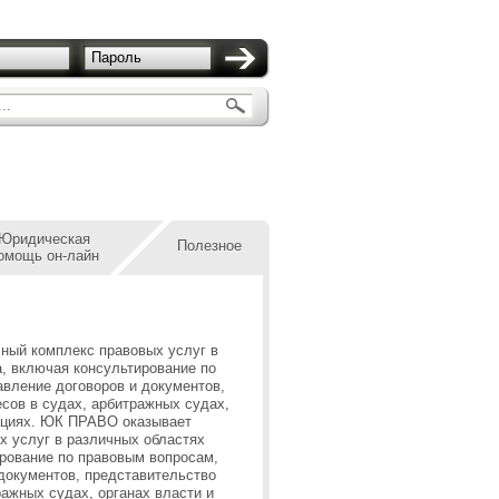
Пароль
..
Юридическая
Полезное
омощь он-лайн
ый комплекс правовых услуг в
, включая консультирование по
авление договоров и документов,
сов в судах, арбитражных судах,
ациях.
ЮК ПРАВО оказывает
х услуг в различных областях
ирование по правовым вопросам,
документов, представительство
ражных судах, органах власти и