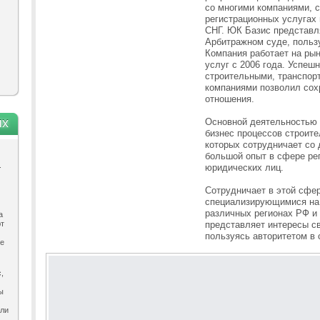
со многими компаниями, 
регистрационных услугах 
СНГ. ЮК Базис представл
Арбитражном суде, пользу
Компания работает на ры
услуг с 2006 года. Успеш
строительными, транспор
компаниями позволил сох
отношения.
ях
Основной деятельностью 
бизнес процессов строит
которых сотрудничает со 
большой опыт в сфере рег
.
юридических лиц.
Сотрудничает в этой сфе
специализирующимися на 
различных регионах РФ и
а
ют
представляет интересы с
пользуясь авторитетом в 
ле
,
ы
ыли