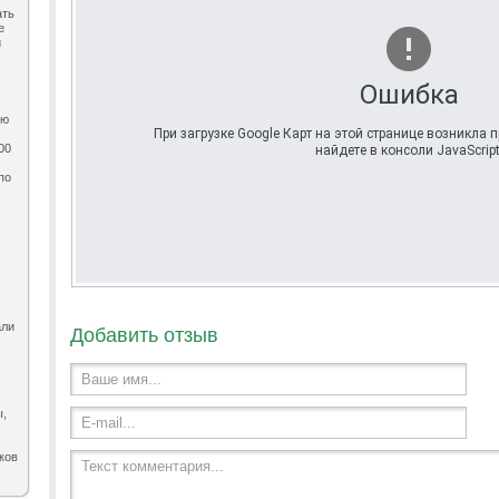
ать
е
и
Ошибка
ию
При загрузке Google Карт на этой странице возникла
00
найдете в консоли JavaScript
по
,
али
Добавить отзыв
Ваше имя...
ы,
E-mail...
ков
Текст комментария...