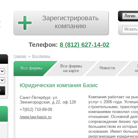
Логин
Зарегистрировать
компанию
Искать.
Телефон:
8 (812) 627-14-02
Главная
Все фирмы
Все фирмы
Все фирмы
Новости
на карте
п
Юридическая компания Базис
Компания работает на ры
Санкт-Петербург, ул.
услуг с 2006 года. Успеш
Звенигородская, д.22, оф.128
строительными, транспор
+7(812) 710-89-09
компаниями позволил сох
отношения. Основной дея
/www.law-basis.ru
сопровождение бизнес пр
большинством из которых 
основания. Имеет большой
реорганизации юридическ