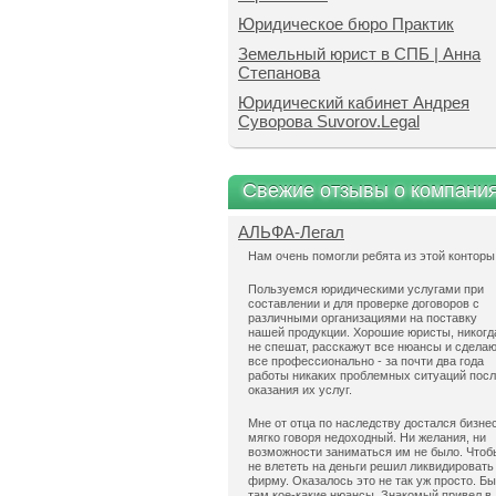
Юридическое бюро Практик
Земельный юрист в СПБ | Анна
Степанова
Юридический кабинет Андрея
Суворова Suvorov.Legal
Свежие отзывы о компани
АЛЬФА-Легал
Нам очень помогли ребята из этой конторы
Пользуемся юридическими услугами при
составлении и для проверке договоров с
различными организациями на поставку
нашей продукции. Хорошие юристы, никогд
не спешат, расскажут все нюансы и сдела
все профессионально - за почти два года
работы никаких проблемных ситуаций пос
оказания их услуг.
Мне от отца по наследству достался бизнес
мягко говоря недоходный. Ни желания, ни
возможности заниматься им не было. Чтоб
не влететь на деньги решил ликвидировать
фирму. Оказалось это не так уж просто. Б
там кое-какие нюансы. Знакомый привел в