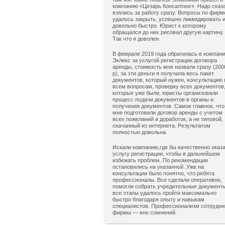
компанию «Цезарь Консалтинг». Надо сказ
взялись за работу сразу. Вопросы по фирм
удалось закрыть, успешно ликвидировать 
довольно быстро. Юрист к которому
обращался до них рисовал другую картину.
Так что я доволен.
В феврале 2019 года обратилась в компан
Эклекс за услугой регистрации договора
аренды, стоимость мне назвали сразу (200
р), за эти деньги я получила весь пакет
документов, который нужен, консультацию 
всем вопросам, проверку всех документов
которые уже были, юристы организовали
процесс подачи документов в органы и
получения документов. Самое главное, что
мне подготовили договор аренды с учетом
всех пожеланий и доработок, а не типовой,
скачанный из интернета. Результатом
полностью довольна.
Искали компанию,где бы качественно оказ
услугу регистрации, чтобы в дальнейшем
избежать проблем. По рекомендации
остановились на указанной. Уже на
консультации было понятно, что ребята
профессионалы. Все сделали оперативно,
помогли собрать учредительные документ
все этапы удалось пройти максимально
быстро благодаря опыту и навыкам
специалистов. Профессионализм сотрудни
фирмы — вне сомнений.