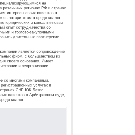
специализирующимися на
в различных регионах РФ и странах
яет интересы своих клиентов в
ясь авторитетом в среде коллег.
нке юридических и консалтинговых
ный опыт сотрудничества со
тными и торгово-закупочными
ранить длительные партнерские
компании является сопровождение
ельных фирм, с большинством из
дня своего основания. Имеет
истрации и реорганизации
ре со многими компаниями,
регистрационных услугах в
 странах СНГ. ЮК Базис
воих клиентов в Арбитражном суде,
среде коллег.