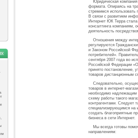
Юридическая компания 
формата. Опираясь на тр
стремимся использовать 
В связи с развитием инф
Интернет ЮК Терра стала
консалтинга компаниям,
деятельность посредством
Отношения между интер
регулируются Граждански
и Законом Российской Фе
ях
потребителей». Правител
сентября 2007 года
во ис
Российской Федерации «О
принято
постановление, 
.
товаров дистанционным с
Следовательно, осущес
товаров в интернет-магаз
а
необходимо надлежащим 
ют
схему работы такого мага
контрагентами. Следует т
ле
специализирующимся на и
создать благоприятные п
бизнеса в сети Интернет.
,
ы
Мы всегда готовы пом
направлениям:
ыли