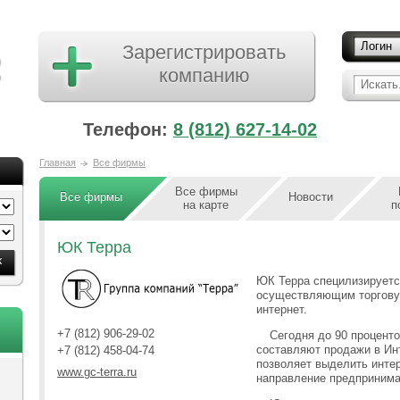
Логин
Зарегистрировать
компанию
Искать.
Телефон:
8 (812) 627-14-02
Главная
Все фирмы
Все фирмы
Все фирмы
Новости
на карте
п
ЮК Терра
ЮК Терра специлизируетс
осуществляющим торгову
интернет.
+7 (812) 906-29-02
Сегодня до 90 процент
составляют продажи в Ин
+7 (812) 458-04-74
позволяет выделить инте
www.gc-terra.ru
направление предпринима