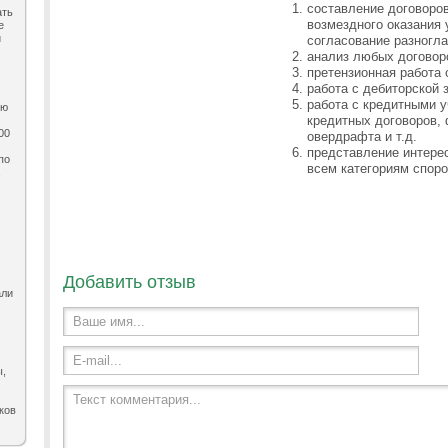
составление договоров
ать
возмездного оказания 
е
и
согласование разногла
анализ любых договор
претензионная работа 
работа с дебиторской
работа с кредитными 
ию
кредитных договоров, 
00
овердрафта и т.д.
представление интерес
по
всем категориям споро
,
Добавить отзыв
али
Ваше имя...
E-mail...
ы,
Текст комментария...
ков