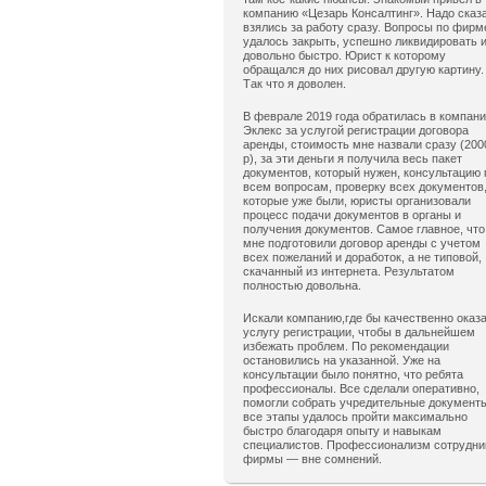
компанию «Цезарь Консалтинг». Надо сказ
взялись за работу сразу. Вопросы по фирм
удалось закрыть, успешно ликвидировать 
довольно быстро. Юрист к которому
обращался до них рисовал другую картину.
Так что я доволен.
В феврале 2019 года обратилась в компан
Эклекс за услугой регистрации договора
аренды, стоимость мне назвали сразу (200
р), за эти деньги я получила весь пакет
документов, который нужен, консультацию 
всем вопросам, проверку всех документов
которые уже были, юристы организовали
процесс подачи документов в органы и
получения документов. Самое главное, что
мне подготовили договор аренды с учетом
всех пожеланий и доработок, а не типовой,
скачанный из интернета. Результатом
полностью довольна.
Искали компанию,где бы качественно оказ
услугу регистрации, чтобы в дальнейшем
избежать проблем. По рекомендации
остановились на указанной. Уже на
консультации было понятно, что ребята
профессионалы. Все сделали оперативно,
помогли собрать учредительные документ
все этапы удалось пройти максимально
быстро благодаря опыту и навыкам
специалистов. Профессионализм сотрудни
фирмы — вне сомнений.