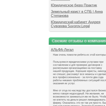
Юридическое бюро Практик
Земельный юрист в СПБ | Анна
Степанова
Юридический кабинет Андрея
Суворова Suvorov.Legal
Свежие отзывы о компани
АЛЬФА-Легал
Нам очень помогли ребята из этой конторы
Пользуемся юридическими услугами при
составлении и для проверке договоров с
различными организациями на поставку
нашей продукции. Хорошие юристы, никогд
не спешат, расскажут все нюансы и сдела
все профессионально - за почти два года
работы никаких проблемных ситуаций пос
оказания их услуг.
Мне от отца по наследству достался бизнес
мягко говоря недоходный. Ни желания, ни
возможности заниматься им не было. Чтоб
не влететь на деньги решил ликвидировать
фирму. Оказалось это не так уж просто. Б
там кое-какие нюансы. Знакомый привел в