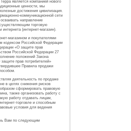
Терра является компанией нового
адиционные ценности, мы
полезные достижения цивилизация.
ормационно-коммуникационной сети
 осваивать направление
 осуществляющим торговую
 интернета (интернет-магазин).
нет-магазином и покупателями
м кодексом Российской Федерации
дерации «О защите прав
ьством Российской Федерации
27
полнение положений Закона
 защите прав потребителей»
утвердившее
Правила продажи
пособом
.
твляя деятельность по продаже
ине в целях снижения рисков
образом сформировать правовую
зина, также организовать работу с
акую работу отдавать лицам,
нтернет-торговле и способным
равовые условия для ведения
очь Вам по следующим