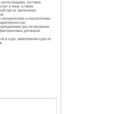
 купли-продажи, поставки,
услуг и иные, а также
сий при их заключении;
ов;
с контрагентами и покупателями;
 задолженностью;
учреждениями при согласовании
факторинговых договоров,
ов в суде, арбитражном суде по
в.