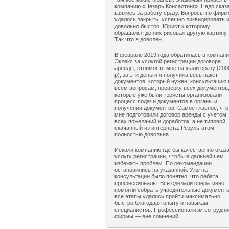
компанию «Цезарь Консалтинг». Надо сказ
взялись за работу сразу. Вопросы по фирм
удалось закрыть, успешно ликвидировать 
довольно быстро. Юрист к которому
обращался до них рисовал другую картину.
Так что я доволен.
В феврале 2019 года обратилась в компан
Эклекс за услугой регистрации договора
аренды, стоимость мне назвали сразу (200
р), за эти деньги я получила весь пакет
документов, который нужен, консультацию 
всем вопросам, проверку всех документов
которые уже были, юристы организовали
процесс подачи документов в органы и
получения документов. Самое главное, что
мне подготовили договор аренды с учетом
всех пожеланий и доработок, а не типовой,
скачанный из интернета. Результатом
полностью довольна.
Искали компанию,где бы качественно оказ
услугу регистрации, чтобы в дальнейшем
избежать проблем. По рекомендации
остановились на указанной. Уже на
консультации было понятно, что ребята
профессионалы. Все сделали оперативно,
помогли собрать учредительные документ
все этапы удалось пройти максимально
быстро благодаря опыту и навыкам
специалистов. Профессионализм сотрудни
фирмы — вне сомнений.