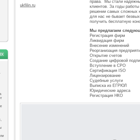
права. Мы стали надежн
ukfilin.ru
клиентов. За годы работы
решении самых сложных ю
для нас не бывает безвы
получить бесплатную кон
Мы предлагаем следующ
Регистрация фирм
Ликвидация фирм
Внесение изменений
Реорганизация предприят
ях
Открытие счетов
Создание цифровой подп
Вступление в СРО
Сертификация ISO
.
Лицензирование
Судебные услуги
Выписка из ЕГРЮЛ
Юридические адреса
а
Регистрация НКО
ют
ле
,
ы
ыли