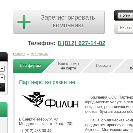
Логин
Зарегистрировать
компанию
Искать.
Телефон:
8 (812) 627-14-02
Главная
Все фирмы
Все фирмы
Все фирмы
Новости
на карте
п
Партнерство развитие
Компания ООО Партнер
юридические услуги в обл
создание, реорганизация 
счетов, бухгалтерское об
г. Санкт-Петербург, ул.
Наша юридическая комп
Менделеевская, д. 9, оф. 201
предлагает правовую под
бизнеса. Мы имеем солид
+7 (812) 456-08-44