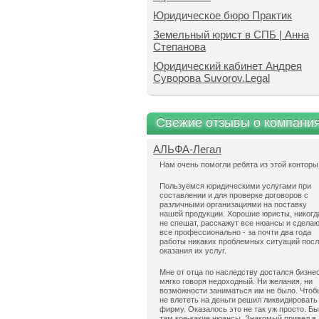
Юридическое бюро Практик
Земельный юрист в СПБ | Анна
Степанова
Юридический кабинет Андрея
Суворова Suvorov.Legal
Свежие отзывы о компани
АЛЬФА-Легал
Нам очень помогли ребята из этой конторы
Пользуемся юридическими услугами при
составлении и для проверке договоров с
различными организациями на поставку
нашей продукции. Хорошие юристы, никогд
не спешат, расскажут все нюансы и сдела
все профессионально - за почти два года
работы никаких проблемных ситуаций пос
оказания их услуг.
Мне от отца по наследству достался бизнес
мягко говоря недоходный. Ни желания, ни
возможности заниматься им не было. Чтоб
не влететь на деньги решил ликвидировать
фирму. Оказалось это не так уж просто. Б
там кое-какие нюансы. Знакомый привел в