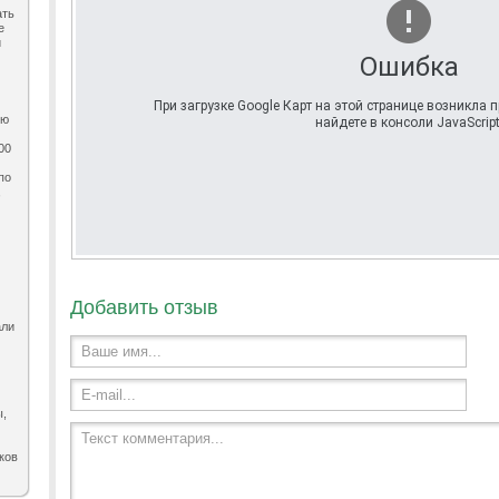
ать
е
и
Ошибка
При загрузке Google Карт на этой странице возникла
ию
найдете в консоли JavaScript
00
по
,
Добавить отзыв
али
Ваше имя...
E-mail...
ы,
Текст комментария...
ков